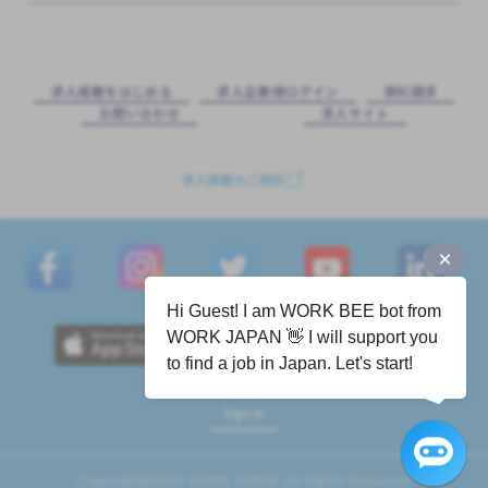
求⼈掲載をはじめる
求⼈企業様ログイン
資料請求
お問い合わせ
求⼈サイト
求人掲載のご相談
Hi Guest! I am WORK BEE bot from
WORK JAPAN 👋 I will support you
to find a job in Japan. Let's start!
Sign in
Copyright@2023 WORK JAPAN. All Rights Reserved