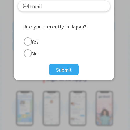
Are you currently in Japan?
English
日本語
やさしい日本語
简体中文
繁體中文
Tiếng Việt
Português do Brasil
Yes
န်မာ
No
Submit
Sign In to Apply