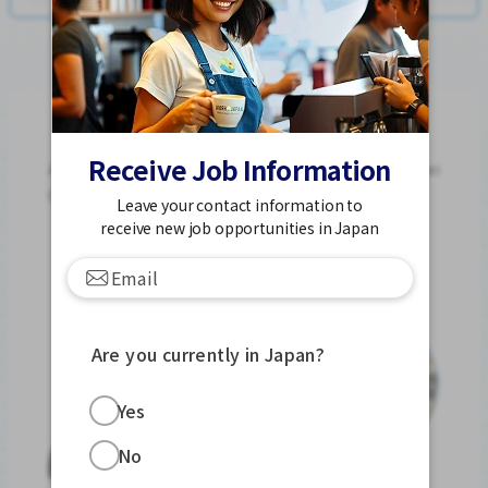
Jobs For Foreigners In Japan
Receive Job Information
Apply for Part-Time Jobs, Full-Time Jobs and Tokutei
Ginou Jobs!
Leave your contact information to
receive new job opportunities in Japan
Get Started
Are you currently in Japan?
Yes
No