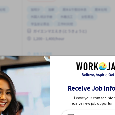
轮班
加班少
加薪
周末&节假日休息
周末轮班
外国人培训手册
外籍员工
女性首选
学生签证首选
工作时间短
ガイエンマエえき (とうきょうと)
1,200 - 1,400/hour
发布 3 个月前
查看更多
查看更多
Believe, Aspire, Get
View more 便利店 jobs in ガイエンマエえき (とうきょうと)
Receive Job Inf
Leave your contact info
うと)最新的职位
receive new job opportuni