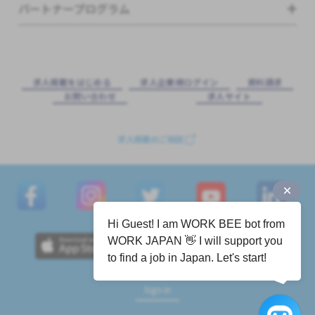
パートナープログラム
求⼈掲載をはじめる
求⼈企業様ログイン
資料請求
お問い合わせ
求⼈サイト
求人掲載のご相談
Hi Guest! I am WORK BEE bot from
WORK JAPAN 👋 I will support you
to find a job in Japan. Let's start!
Sign in