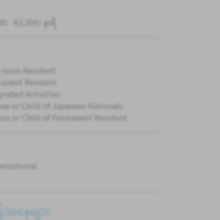
0 - ¥2,500/ နာရီ
-term Resident
anent Resident
gnated Activities
se or Child of Japanese Nationals
se or Child of Permanent Resident
ersational
ခြေအနေများ