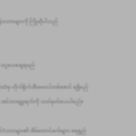
ံခြားသားများကို ကြိုဆိုပါသည်
် ငွေပေးချေရမည်
ံမှ တိုက်ရိုက်အီးမေးလ်တစ်စောင် ရရှိမည်
က် အင်တာဗျူးရက်ကို သတ်မှတ်ပေးပါမည်။
ိုင်ငံသားများ၏ အိမ်ထောင်ဖက်များ၊ ရေရှည်