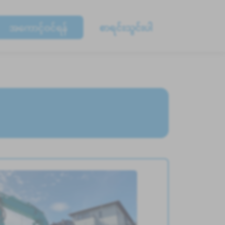
အကောင့်ဝင်ရန်
စာရင်းသွင်းပါ