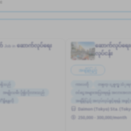
ား
က်
ဆောက်လုပ်ရေး
ဆောက်လုပ်ရ
Job in
လုပ်ငန်း
အချိန်ပြည့်
ရှိသည်
ကာလတို
တစ္ပတ္ႏွစ္ရက္မွ သံုးရ
အမျိုးသမီး ပို၍လိုလားသည်
ဝင်ငွေအများအပြားရရန် အလားအလာ
ိရန္မလို
အချိန်ပြည့် အလုပ်လုပ်ခွင့်ရရန် အခွင
Daimon (Tokyo) Sta. (Toky
ႏိုင္ငံျခားသားအလုပ္
အလုပ္အေတြ႕အၾကံဳရွိရန္မလို
အ
250,000 - 300,000/month