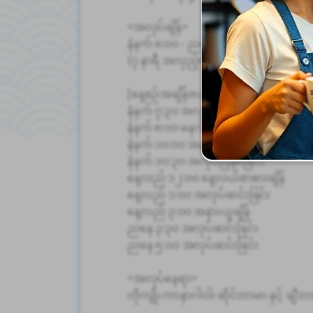
<အလုပ်ချိန်>
နံနက် ၈:၀၀ - ညနေ ၅:၀၀
(၇ နာရီ အလှည့်ကျ၊ ၁၂၀ မိနစ် အနားယူချိ
[နေ့စဉ်အချိန်ဇယား]
နံနက် ၇:၃၀ အလုပ်သို့ရောက်ရှိခြင်း
နံနက် ၈:၀၀ မနက်ခင်း အစည်းအဝေး/အလ
နံနက် ၁၀:၀၀ အနားယူချိန်
နံနက် ၁၀:၃၀ အလုပ်ပြန်စခြင်း
နေ့လည် ၁၂:၀၀ နေ့လယ်စာစားချိန်
နေ့လည် ၁:၀၀ အလုပ်ဆင်းခြင်း
နေ့လည် ၃:၀၀ အနားယူချိန်
ညနေ ၃:၃၀ အလုပ်ဆင်းခြင်း
ညနေ ၅:၀၀ အလုပ်ဆင်းခြင်း
<အလုပ်နေရာ>
တိုကျို၊ ကာနာဂါဝါ၊ ဆိုင်တာမာ နှင့် ချီဘာ