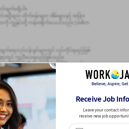
်ချက်မရှိပါ။
အဦများ၊ တိုက်ခန်းများ၊ အိမ်များနှင့် အခြား
းကို ကျွန်ုပ်တို့ ကန်ထရိုက်ပေးပါသည်။ [အဓိက
ျက်ရေးလုပ်ငန်းခွင်များတွင် လုပ်ကိုင်ရမည်ဖြစ်
ချရာတွင် ကူညီပေးရမည်ဖြစ်သည်။
ဖျက်ခြင်း၊ အမှိုက်များရှင်းလင်းခြင်း၊ ပစ္စည်းများ
ေလောင်းခြင်းကဲ့သို့သော ရိုးရှင်းပြီး သင်ယူရလွယ်ကူ
်သားများနှင့်အတူ လုပ်ကိုင်ရမည်ဖြစ်သည်။
Believe, Aspire, Get
ောပတ်ဝန်းကျင်တွင် သက်တောင့်သက်သာအလုပ်
Receive Job Inf
ုံကြည်မှုမရှိသူများ သို့မဟုတ် အတွေ့အကြုံမရှိဘဲ
Leave your contact info
်လုပ်နိုင်ပါသည်။
receive new job opportuni
ပ်ဆောင်ရမည်ဖြစ်သောကြောင့် မေးခွန်း
ျားမေးနိုင်သည့် လေထုတစ်ခုရှိသည်။