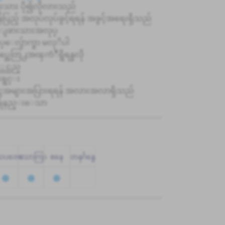
ုးသား ပို၍လိုလားသည်
်ပြည့် အလုပ်လုပ်ခွင့်ရရန် အခွင့်အရေးရှိသည်
္ငံျခားသားအလုပ္
္ေလွ်ာက္စာ မလုိပါ
္အေတြ႕အၾကံဳရွိရန္မလို
့တင္သည္
ုးရွင္း
ွေအများအပြားရရန် အလားအလာရှိသည်
န္ပိုနည္းေသာ
သပတေး
သောကြာ
စနေ
တနင်္ဂနွေ