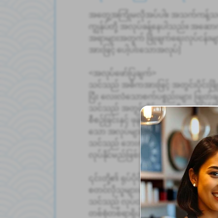
အတွေ့အကြုံမလိုအပ်ပါ။ အသက်ကန့်သတ
ကျွန်ုပ်တို့ အလုပ်ခန့်နေပါသည်။ အဆောက်
အရာများအတွက် ဖြိုဖျက်ရေးလုပ်ငန်းမျာ
အားဖြင့် ပေါ့ပါးသောအလုပ်]
<အလုပ်ဖော်ပြချက်>
သင်သည် အဓိကအားဖြင့် အတွင်းပိုင်းဖြိုဖ
ပြီး လေးလံသောစက်ပစ္စည်းများ ဖြုတ်
သင်သည် အတွင်းပိုင်းများကို လက်ဖြင့်ဖြို
စီစဉ်ခြင်းနှင့် ဖုန်မှုန့်များမ၀င်စေရန် ရ
သော အလုပ်များတွင် အတွေ့အကြုံရှိလုပ
သင်သည် ဘေးကင်းရေးကို ဦးစားပေးသ
လုပ်နိုင်မည်ဖြစ်သည်။
၎င်းတို့၏ ရုပ်ပိုင်းဆိုင်ရာခွန်အားကို ယ
စတင်လိုသူများပင် ယုံကြည်မှုဖြင့် အလုပ
သင်သည် လုပ်ငန်းခွင်တွင် အဖွဲ့လိုက်လု
တစ်စုံတစ်ရာရှိပါက ချက်ချင်းမေးခွန်းမ