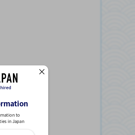
 hired
ormation
rmation to
ties in Japan