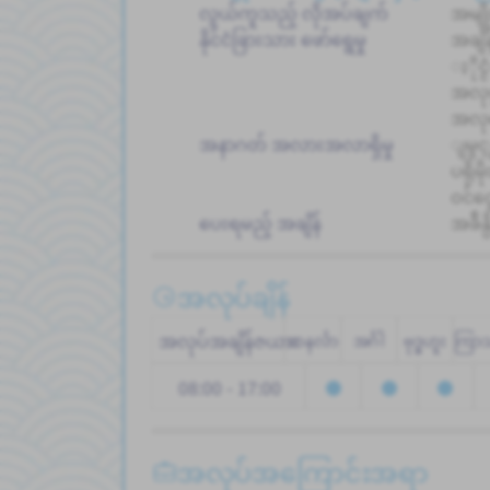
လွယ်ကူသည့် လိုအပ်ချက်
အမျိ
နိုင်ငံခြားသား ဖော်ရွေမှု
အချိန
ႏိုင
အလုပ
အလုပ
အနာဂတ် အလားအလာရှိမှု
ျမွင္
ပရိုမိ
ဝင်င
ပေးရမည့် အချိန်
အခ်ိ
အလုပ်ချိန်
အလုပ်အချိန်ဇယား
တနင်္လာ
အင်္ဂါ
ဗုဒ္ဓဟူး
ကြာ
08:00 - 17:00
အလုပ်အကြောင်းအရာ