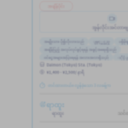
အချိန်ပိုင်း
အွန်လိုင်းအင်တာဗျ
အမျိုးသား ပို၍လိုလားသည်
ျမွင့္တင္သည္
ပရိုမို
အချိန်ပြည့် အလုပ်လုပ်ခွင့်ရရန် အခွင့်အရေးရှိသည်
ဝင်ငွေအများအပြားရရန် အလားအလာရှိသည်
ႏိုင္င
Daimon (Tokyo) Sta. (Tokyo)
အခ်ိန္ပိုနည္းေသာ
အလုပ္ေလွ်ာက္စာ မလုိပါ
¥1,400 - ¥2,500/ နာရီ
တင်ထားတယ်။ လွန်ခဲ့သော 3 လခန့်က
ရာထူး
ရာထူး
သင်တ