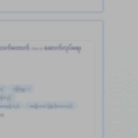
ေးလက်ထောက်
ဆောက်လုပ်ရေး
Job in
က္
ပရိုမိုးရွင္း
ရှိသည်
့်အရေးရှိသည်
အမျိုးသား ပို၍လိုလားသည်
o)
ခ်ိန္ပိုနည္းေသာ
ႏိုင္ငံျခားသားအလုပ္