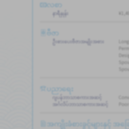
လစာ
နာရီနှုန်း
¥1,40
ဗီဇာ
ဦးစားပေးဗီဇာအမျိုးအစား
Long
Perm
Desi
Spou
Spou
ပညာရေး
ဂျပန်ဘာသာစကားအဆင့်
Conv
အင်္ဂလိပ်ဘာသာစကားအဆင့်
Poor
အကျိုးခံစားခွင့်များနှင့် အ