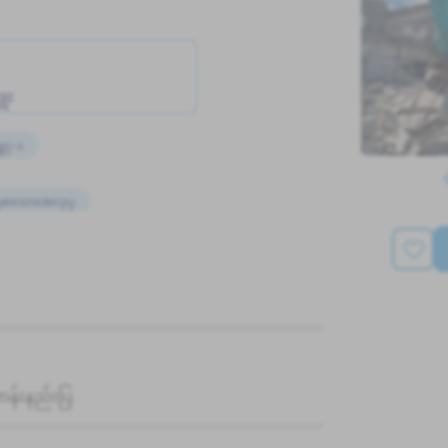
ူး
းရွင္း
ံျခားသားအလုပ္
အလုပ္အေတြ႕အၾကံဳရွိရန္မလို
န်းနည်းပြ