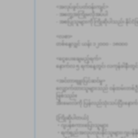
<အလုပ်ခွင်ပတ်ဝန်းကျင်>
- အတွေ့အကြုံမလိုအပ်ပါ
- အစပြုသူများကို ကြိုဆိုပါသည်၊ နိုင်င
<လစာ>
တစ်နေ့လျှင် ယန်း ၁၂၀၀၀ - ၁၈၀၀၀
<ငွေပေးချေမည့်ရက်>
နောက်လ ၅ ရက်နေ့တွင်၊ လကုန်ခါနီးတွင
<အင်တာဗျူးပြင်ဆင်မှု>
လျှောက်ထားသူများသည် ဝန်ထမ်းတစ်ဦးထ
ဖြစ်သည်။
အီးမေးလ်ကို ပြန်လည်သုံးသပ်ပြီးနော
[ကြိုဆိုပါတယ်]
・ဂျပန်စကားပြောသူများ
・ရက်ရှည်အလုပ်လုပ်နိုင်သူများ၊ ဂျပန်န