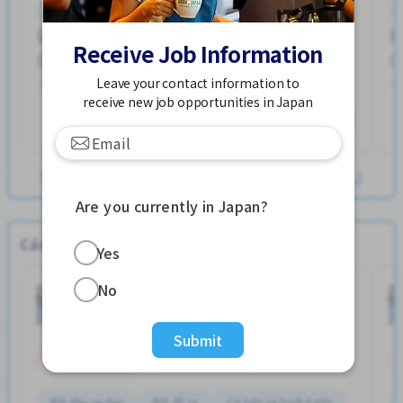
Không cần CV
Lao động người nước ngoài
カワサキえき (かながわけん)
Nâng cao
Tạm ứng lương
Receive Job Information
1,030 - 1,300/hour
Leave your contact information to
Đã đăng Hơn 3 tháng trước
receive new job opportunities in Japan
Xem thêm
View more Jobs in カワサキえき (かながわけん)
Are you currently in Japan?
Các công việc Xây dựng
Yes
No
Khác
Xây dựng
Job in
Submit
Bán thời gian
Bãi đậu xe đạp
Bãi đỗ xe
Có bến xe buýt ở gần