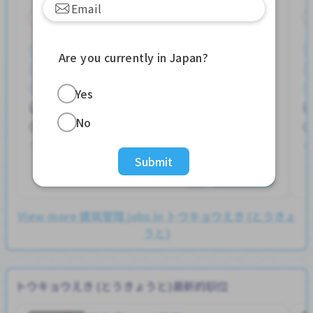
兼职
周末&节假日休息
外籍员工
女性首选
Are you currently in Japan?
学生签证首选
工作时间短
支付交通费
无经验要求
早班
男性首选
Yes
トウキョウえき (とうきょうと)
No
1,350 - 1,350/hour
发布 3 个月前
Submit
查看更多
View more 建筑管理 jobs in トウキョウえき (とうきょ
うと)
トウキョウえき (とうきょうと)最新的职位