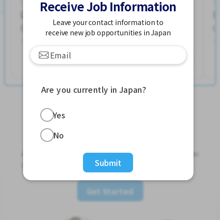
男性歓迎
自転車通勤
Receive Job Information
羽床駅 (香川)
Leave your contact information to
250,000 - 400,000/month
receive new job opportunities in Japan
求人掲載 ２週間前
詳細を見る
Are you currently in Japan?
Yes
Jobs For Foreigners In Japan
No
Apply for Part-Time Jobs, Full-Time Jobs and Tokutei
Submit
Ginou Jobs!
Get Started