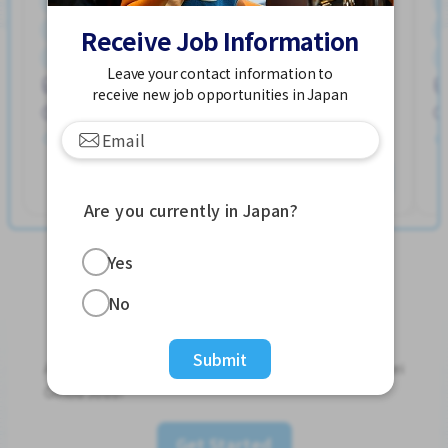
Bãi đậu xe đạp
Bãi đỗ xe
Gần ga tàu
Giao dịch đã thanh toán
Hỗ trợ bữa ăn
Receive Job Information
Ký túc xá được bảo hiểm một phần
Leave your contact information to
ハユカえき (かがわけん)
Lao động người nước ngoài
Nâng cao
Phúc lợi
receive new job opportunities in Japan
220,000 - 400,000/month
Đã đăng 1 tuần trước
Xem thêm
Are you currently in Japan?
Yes
No
Jobs For Foreigners In Japan
Submit
Apply for Part-Time Jobs, Full-Time Jobs and Tokutei
Ginou Jobs!
Get Started