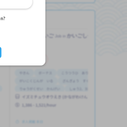
an?
かいご
かいごしせつ
Job in
アルバイト
やきん
ボーナス
こうつうひ あり
がいこくじんが いる
ざんぎょう すくない
りゅうがくせい かんげい
しゅう2、3にち
イズミチュウオウえき (かながわけん)
はじめて OK
じてんしゃ OK
1,386 - 1,521/hour
求人掲載 本日