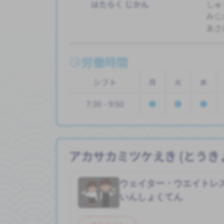
はたらく じかん
しゅ
みじ
あさ
労働時間
シフト
月
火
水
7:30 - 9:50
アカサカミツケえき (とうき
ウェイター・ウエイトレ
いんしょくてん