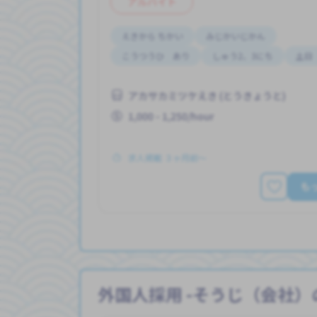
アルバイト
えきから ちかい
みじかいじかん
こうつうひ あり
しゅう2、3にち
土日
アカサカミツケえき (とうきょうと)
1,000 - 1,250/hour
求人掲載 ３ヶ月前〜
も
外国人採用 -そうじ（会社）