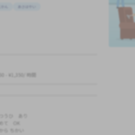
じかん
あさはやい
50 - ¥1,350/ 時間
つうひ あり
めて OK
から ちかい