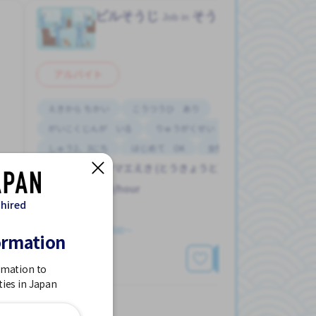
）
ビルそうじ
そうじ（会社）
Job in
アルバイト
えきから ちかい
こうつうひ あり
がいこくじんが いる
りゅうがくせい かんげい
しゅう2、3にち
はじめて OK
女性かんげい
スイテングウマエえき (とうきょうと)
1,200 - 1,500/hour
 hired
求人掲載 ３ヶ月前〜
ormation
もっと見る
rmation to
ties in Japan