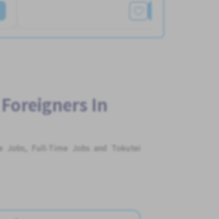
もっと見る
 Foreigners In
me Jobs, Full-Time Jobs and Tokutei