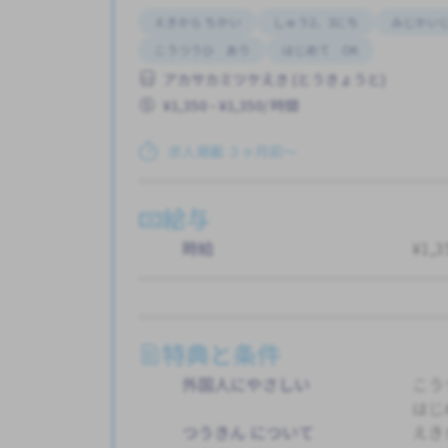
えきから ちかい
しゅう2、3にち
みじかい
こうつうひ あり
はじめて OK
アカサカミツケえき (とうきょうと)
¥1,350 - ¥1,350/ 時間
求人掲載 ３ヶ月前〜
給与
時給
¥1,3
特典と条件
外国人にやさしい
こう
はじ
つうきん について
えき