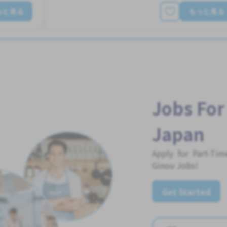
っと見る
もっと見る
Jobs For
Japan
Apply for Part-Ti
Ginou Jobs!
Get Started