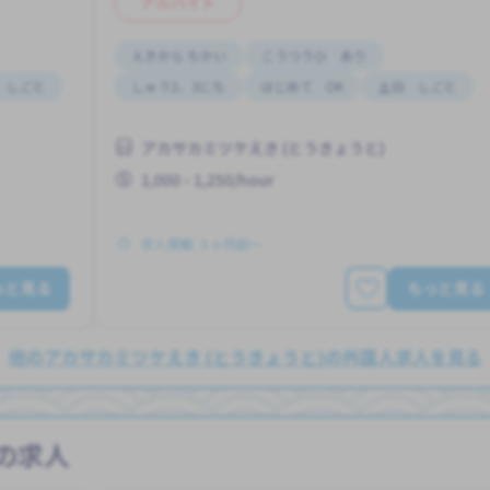
アルバイト
えきから ちかい
こうつうひ あり
 しごと
しゅう2、3にち
はじめて OK
土日 しごと
アカサカミツケえき (とうきょうと)
1,000 - 1,250/hour
求人掲載 ３ヶ月前〜
っと見る
もっと見る
他のアカサカミツケえき (とうきょうと)の外国人求人を見る
の求人