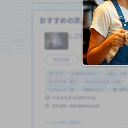
おすすめの求人情報
しごと
工場（こう
Job in
特定技能
ボーナス
えきから ちかい
ごはん つき
こうつうひ あり
がいこくじんが いる
じてんしゃ OK
女性かんげい
寮一部サ
ハユカえき (かがわけん)
昇給
220,000 - 400,000/month
求人掲載 １周間前