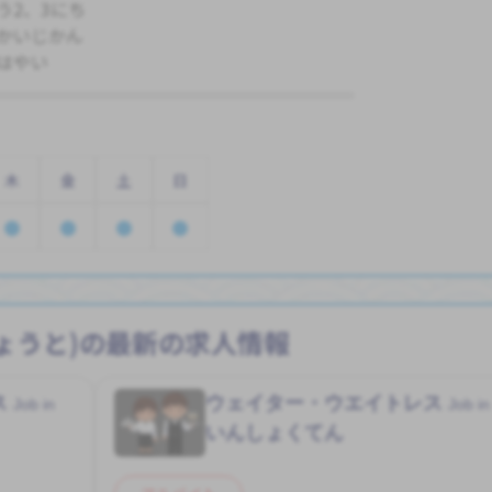
う2、3にち
かいじかん
はやい
木
金
土
日
ょうと)の最新の求人情報
ス
ウェイター・ウエイトレス
Job in
Job in
いんしょくてん