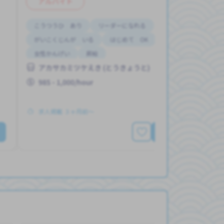
アルバイト
こうつうひ あり
リーダーになれる
がいこくじんが いる
はじめて OK
女性かんげい
昇給
アカサカミツケえき (とうきょうと)
985 - 1,000/hour
求人掲載 ３ヶ月前〜
もっと見る