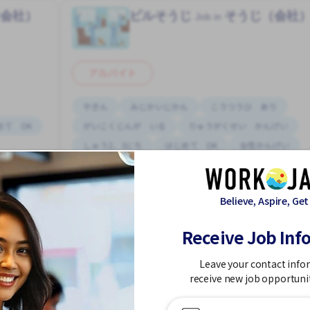
（会社）
ビルそうじ
そうじ（会社
Job in
アルバイト
やきん
みじかいじかん
こうつうひ あり
めて OK
がいこくじんが いる
りゅうがくせい かんげい
しゅう2、3にち
はじめて OK
女性かんげい
トラノモンえき (とうきょうと)
男性かんげい
1,200 - 1,500/hour
Believe, Aspire, Get
求人掲載 ３ヶ月前〜
Receive Job Inf
っと見る
もっと見る
Leave your contact info
receive new job opportuni
他のそうじ（会社）の求人を見る