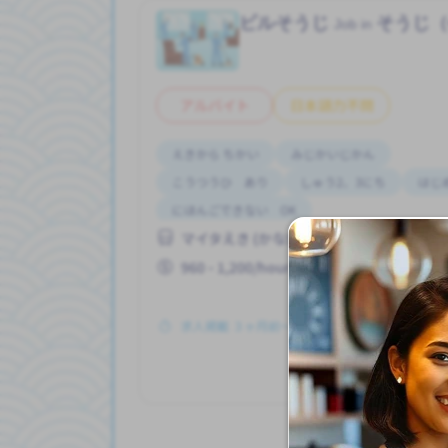
ビルそうじ
そうじ
Job in
アルバイト
日本語力不問
えきから ちかい
みじかいじかん
こうつうひ あり
しゅう2、3にち
はじ
にほんごできない OK
マイタえき (かながわけん)
960 - 1,200/hour
求人掲載 ３ヶ月前〜
も