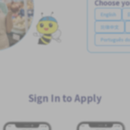
Choose yo
English
简体中文
Português do
Sign In to Apply