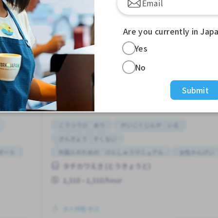
Are you currently in Jap
Yes
じょう）
レジ
スーパーマーケット
Job in
No
Submit
アルバイト
こうつうひ あり
がいこくじんが いる
ざんぎょう すくない
ポート
外国人のための けんしゅうマニュアル
女性かんげい
タチカワえき (とうきょうと)
1,310 - 1,310/hour
求人掲載 本日