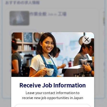
おすすめの求人情報
作業全般
工場
Job in
特定技能
ボーナス
まかないあり
交通費支給
外国人勤務中
女性歓迎
寮一部補助
昇給
男性歓迎
自転車通勤
羽床駅 (香川)
220,000 - 400,000/month
求人掲載 １周間前
Receive Job Information
詳細を見る
Leave your contact information to
receive new job opportunities in Japan