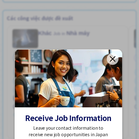
Các công việc được đề xuất
Khác
Nhà máy
Job in
Toàn thời gian
Bãi đậu xe đạp
Bãi đỗ xe
Gần ga tàu
Giao dịch đã thanh toán
Hỗ trợ bữa ăn
Ký túc xá được bảo hiểm một phần
ハユカえき (かがわけん)
Lao động người nước ngoài
Nâng cao
Phúc lợi
250,000 - 400,000/month
Đã đăng 2 tuần trước
Receive Job Information
Xem thêm
Leave your contact information to
receive new job opportunities in Japan