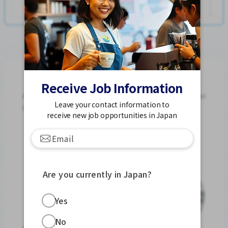
Jobs For Foreigners In Japan
Receive Job Information
Apply for Part-Time Jobs, Full-Time Jobs and Tokutei
Leave your contact information to
Ginou Jobs!
receive new job opportunities in Japan
Get Started
Are you currently in Japan?
Yes
No