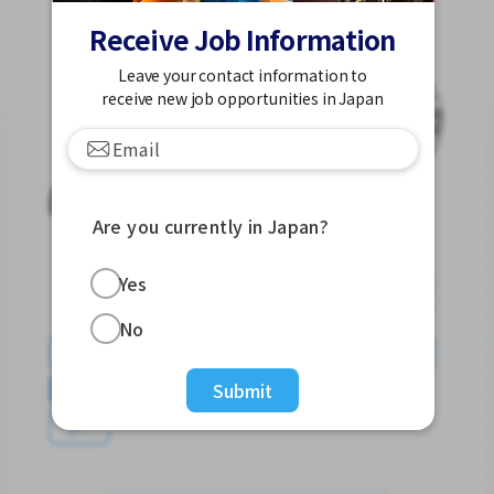
Receive Job Information
Leave your contact information to
receive new job opportunities in Japan
Are you currently in Japan?
Yes
No
English
日本語
やさしい日本語
简体中文
Submit
繁體中文
Tiếng Việt
Português do Brasil
န်မာ