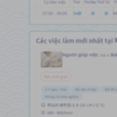
Ca làm việc
Thứ
Thứ Ba
Thứ Tư
T
07:00 - 09:00
Hai
N
Các việc làm mới nhấ
Người giúp việc
Bả
Job in
Bán thời gian
2-3 ngày / tuần
Bãi đậu xe đạp
Bãi đỗ x
Không cần kinh nghiệm
琴似(札幌市営)えき (ほっかいどう)
889 - 900/hour