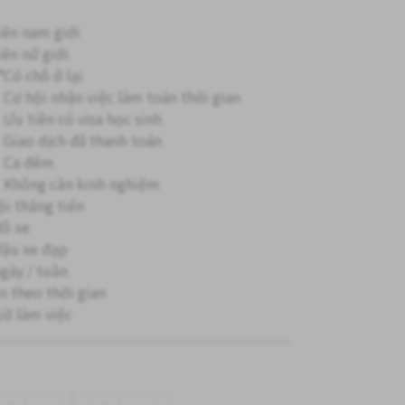
iên nam giới
iên nữ giới
"
Có chỗ ở lại
Cơ hội nhận việc làm toàn thời gian
Ưu tiên có visa học sinh
Giao dịch đã thanh toán
Ca đêm
Không cần kinh nghiệm
ội thăng tiến
đỗ xe
đậu xe đạp
ngày / tuần
ơn theo thời gian
giờ làm việc