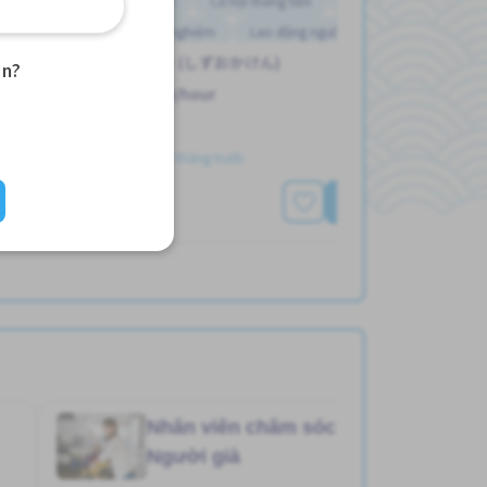
Cơ hội lương cao
Cơ hội thăng tiến
Gần ga tàu
Không cần kinh nghiệm
Lao động người nước ngoài
シズオカえき (しずおかけん)
Nâng cao
an?
2,000 - 2,500/hour
Đã đăng Hơn 3 tháng trước
Xem thêm
Nhân viên chăm sóc
Job in
Người già