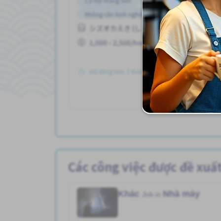
Cơ hội thăng tiến
Gần ga tàu
Không cần kinh nghiệm
Lao động người nướ
シズオカえき (しずおかけん)
Nâng cao
Phúc lợi
1,000 - 2,500/hour
Đã đăng Hơn 3 tháng trước
Xe
Các công việc được đề xuấ
Khác
Nhà máy
Job in