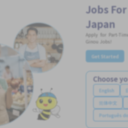
Jobs For
Japan
Apply for Part-Ti
Ginou Jobs!
Get Started
Choose yo
English
简体中文
Português do