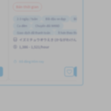
Bán thời gian
2-3 ngày / tuần
Bãi đậu xe đạp
Bãi đỗ xe
Ca đêm
Chuyển đổi WKND
Giao dịch đã thanh toán
Ít hơn theo thời gian
イズミチュウオウえき (かながわけん)
Không cần kinh nghiệm
Lao động người nước ngoài
1,386 - 1,521/hour
Đã đăng Hôm nay
Xem thêm