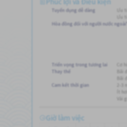
Phúc lợi và Điều kiện
Tuyển dụng dễ dàng
Ưu t
Ưu t
Hòa đồng đối với người nước ngoài
Triển vọng trong tương lai
Cơ h
Thay thế
Bãi 
Bãi 
Cam kết thời gian
2-3 
Ít h
Vài 
Giờ làm việc