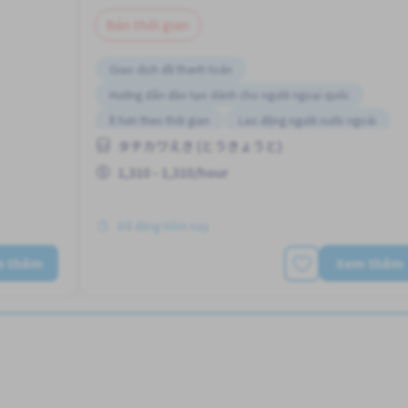
Bán thời gian
Giao dịch đã thanh toán
Hướng dẫn đào tạo dành cho người ngoại quốc
Ít hơn theo thời gian
Lao động người nước ngoài
タチカワえき (とうきょうと)
húc lợi
Ưu tiên nữ giới
1,310 - 1,310/hour
Đã đăng Hôm nay
m thêm
Xem thêm