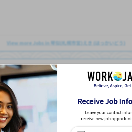
View more Jobs in 琴似(札幌市営)えき (ほっかいどう)
Khác
Người già
Believe, Aspire, Get
Job in
Receive Job Inf
Bán thời gian
Leave your contact info
receive new job opportuni
ương cao
Ca đêm
Chuyển đổi WKND
Có chỗ ở lại