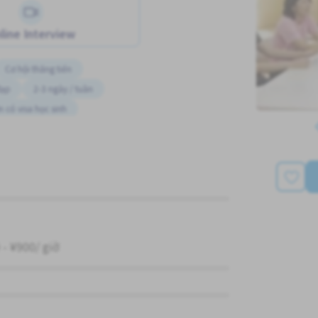
line Interview
Cơ hội thăng tiến
đạp
2-3 ngày / tuần
n có visa học sinh
 giới
 - ¥900/ giờ