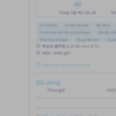
Cung cấp Ký túc xá
On
Có chỗ ở lại
Ưu tiên nam giới
Bãi đỗ xe
Cơ hội nhận việc làm toàn thời gian
Bãi đậu xe 
Ít hơn theo thời gian
Vài giờ làm việc
Ưu tiê
琴似(札幌市営)えき (ほっかいどう)
Giao dịch đã thanh toán
Ca đêm
Ưu tiên nữ
¥889 - ¥900/ giờ
Không cần kinh nghiệm
Đã đăng Hơn 3 tháng trước
Lương
Theo giờ
¥889