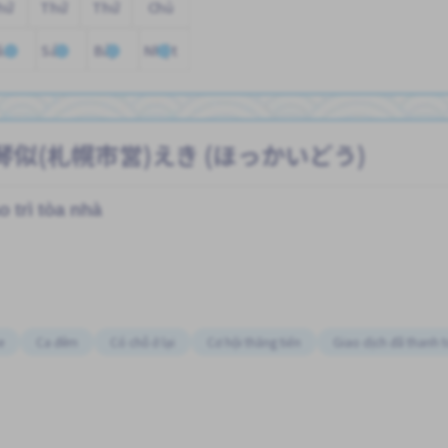
hứ
Thứ
Thứ
Chủ
ăm
Sáu
Bảy
Nhật
t tại 琴似(札幌市営)えき (ほっかいどう)
o trì tòa nhà
e
Ca đêm
Có chỗ ở lại
Cơ hội thăng tiến
Giao dịch đã thanh 