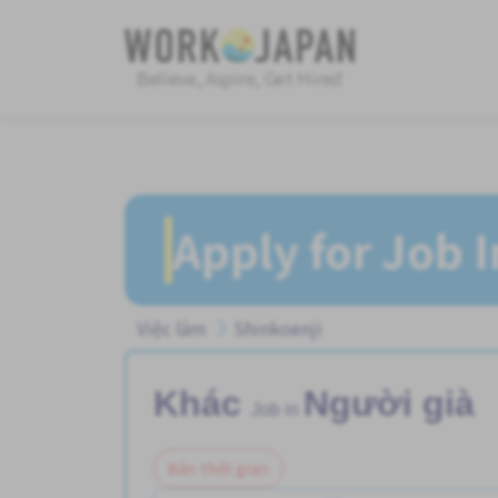
Believe, Aspire, Get Hired
Apply for Job 
Việc làm
Shinkoenji
Khác
Người già
Job in
Bán thời gian