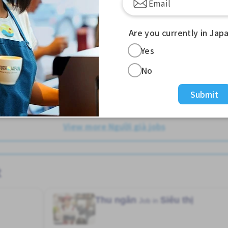
Cơ hội lương cao
Cơ hội thăng tiến
Gần ga tàu
c ngoài
Không cần kinh nghiệm
Lao động người nước ngoài
シズオカえき (しずおかけん)
Nâng cao
Are you currently in Jap
2,000 - 2,500/hour
Yes
No
Đã đăng Hơn 3 tháng trước
Submit
m thêm
Xem thêm
View more Người già jobs
t
Thu ngân
Siêu thị
Job in