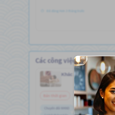
Đã đăng Hơn 3 tháng trước
Các công việc Người già
Khác
Người già
Job in
Bán thời gian
Chuyển đổi WKND
Có chỗ ở lại
Cơ hội l