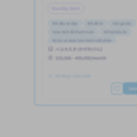
Viza Đặc Định
Bãi đậu xe đạp
Bãi đỗ xe
Gần ga tàu
Giao dịch đã thanh toán
Hỗ trợ bữa ăn
Ký túc xá được bảo hiểm một phần
ハユカえき (かがわけん)
Lao động người nước ngoài
Nâng cao
P
220,000 - 400,000/month
Đã đăng 1 tuần trước
Xe