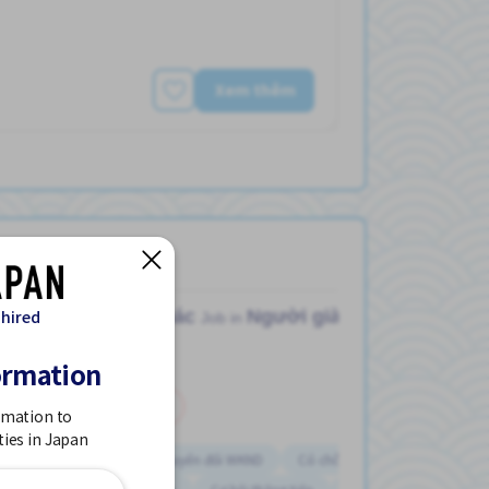
Xem thêm
Khác
Người già
 hired
Job in
ormation
Bán thời gian
rmation to
ties in Japan
Ca đêm
Chuyển đổi WKND
Có chỗ ở lại