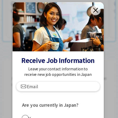
ハユカえき (かがわけん)
250,000 - 400,000/month
发布 2个星期前
查看更多
Receive Job Information
Jobs For Foreigners In Japan
Leave your contact information to
receive new job opportunities in Japan
Apply for Part-Time Jobs, Full-Time Jobs and Tokutei
Ginou Jobs!
Get Started
Are you currently in Japan?