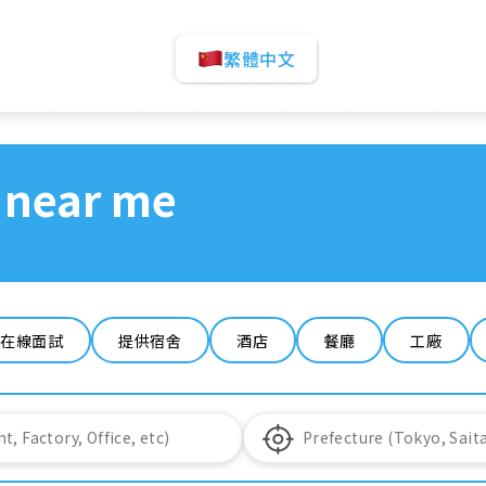
繁體中文
 near me
在線面試
提供宿舍
酒店
餐廳
工廠