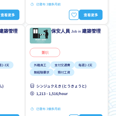
已發布 3個多月前
查看更多
查看更多
建築管理
保安人員
建築管理
Job in
兼职
2-3天
外籍員工
支付交通費
每週2-3天
無經驗要求
預付工資
ん)
シンジュクえき (とうきょうと)
1,213 - 1,516/hour
已發布 3個多月前