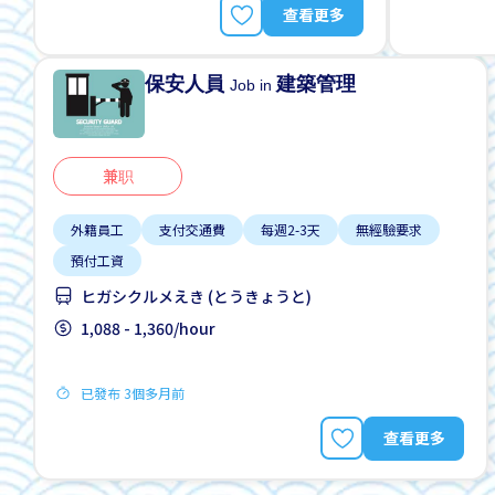
查看更多
保安人員
建築管理
Job in
兼职
外籍員工
支付交通費
每週2-3天
無經驗要求
預付工資
ヒガシクルメえき (とうきょうと)
1,088 - 1,360/hour
已發布 3個多月前
查看更多