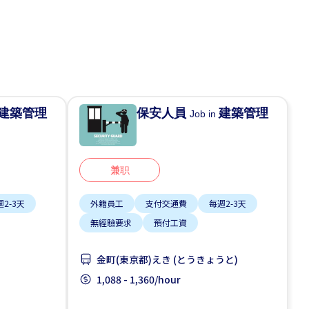
建築管理
保安人員
建築管理
Job in
兼职
2-3天
外籍員工
支付交通費
每週2-3天
無經驗要求
預付工資
金町(東京都)えき (とうきょうと)
1,088 - 1,360/hour