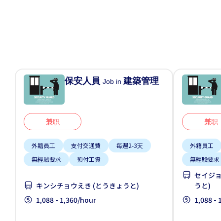
保安人員
建築管理
Job in
兼职
兼职
外籍員工
支付交通費
每週2-3天
外籍員工
無經驗要求
預付工資
無經驗要求
セイジョ
キンシチョウえき (とうきょうと)
うと)
1,088 - 1,360/hour
1,088 -