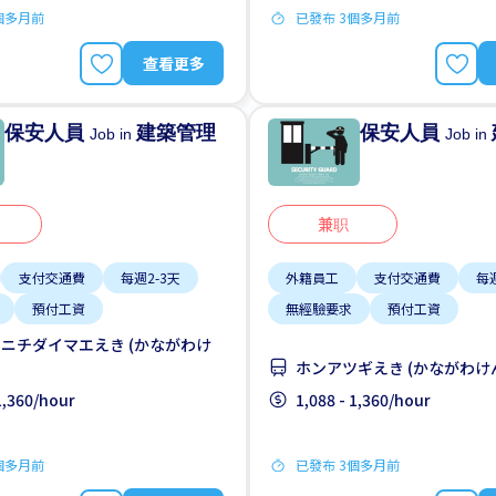
個多月前
已發布 3個多月前
查看更多
保安人員
建築管理
保安人員
Job in
Job in
兼职
支付交通費
每週2-3天
外籍員工
支付交通費
每週
預付工資
無經驗要求
預付工資
ニチダイマエえき (かながわけ
ホンアツギえき (かながわけ
 1,360/hour
1,088 - 1,360/hour
個多月前
已發布 3個多月前