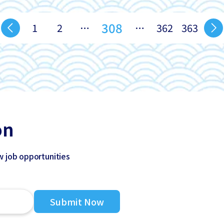
308
1
2
…
…
362
363
on
w job opportunities
Submit Now