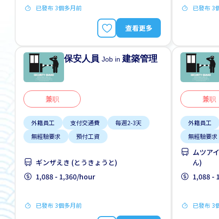
已發布 3個多月前
已發布 3
查看更多
保安人員
建築管理
Job in
兼职
兼职
外籍員工
支付交通費
每週2-3天
外籍員工
無經驗要求
預付工資
無經驗要求
ムツアイ
ギンザえき (とうきょうと)
ん)
1,088 - 1,360/hour
1,088 -
已發布 3個多月前
已發布 3