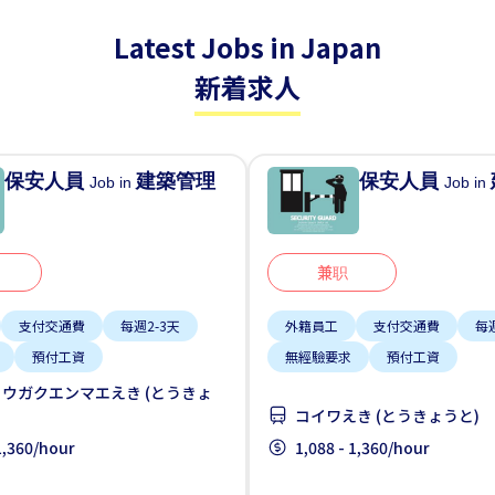
Latest Jobs in Japan
新着求人
保安人員
建築管理
保安人員
Job in
Job in
兼职
支付交通費
每週2-3天
外籍員工
支付交通費
每週
預付工資
無經驗要求
預付工資
ウガクエンマエえき (とうきょ
コイワえき (とうきょうと)
 1,360/hour
1,088 - 1,360/hour