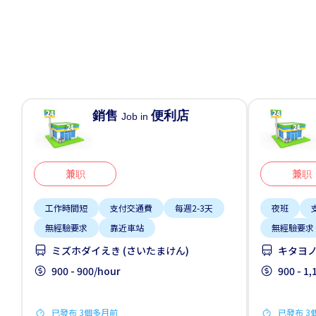
銷售
便利店
Job in
兼职
兼职
工作時間短
支付交通費
每週2-3天
夜班
無經驗要求
靠近車站
無經驗要求
ミズホダイえき (さいたまけん)
キタヨノ
900 - 900/hour
900 - 1
已發布 3個多月前
已發布 3