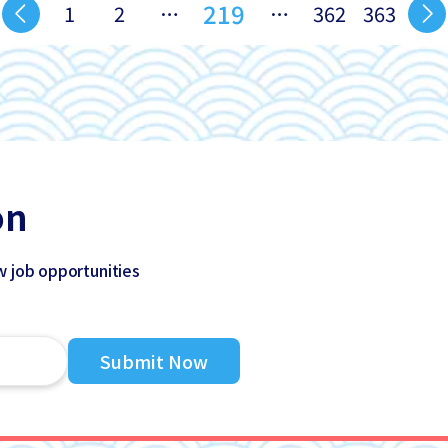
219
1
2
…
…
362
363
on
w job opportunities
Submit Now