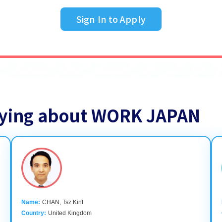
Sign In to Apply
saying about WORK JAPAN
Name:
CHAN, Tsz KinI
Country:
United Kingdom