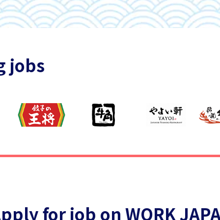
g jobs
pply for job on WORK JAP