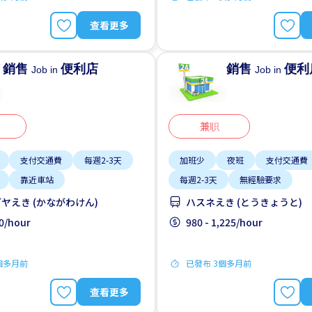
查看更多
銷售
便利店
銷售
便利
Job in
Job in
兼职
支付交通費
每週2-3天
加班少
夜班
支付交通費
靠近車站
每週2-3天
無經驗要求
ヤえき (かながわけん)
ハスネえき (とうきょうと)
00/hour
980 - 1,225/hour
個多月前
已發布 3個多月前
查看更多