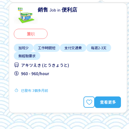
銷售
便利店
Job in
兼职
加班少
工作時間短
支付交通費
每週2-3天
無經驗要求
アキツえき (とうきょうと)
960 - 960/hour
已發布 3個多月前
查看更多