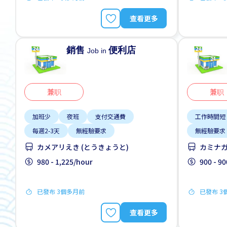
查看更多
銷售
便利店
Job in
兼职
兼职
加班少
夜班
支付交通費
工作時間短
每週2-3天
無經驗要求
無經驗要求
カメアリえき (とうきょうと)
カミナガ
980 - 1,225/hour
900 - 9
已發布 3個多月前
已發布 3
查看更多