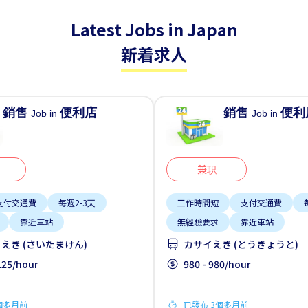
Latest Jobs in Japan
新着求人
銷售
便利店
銷售
便利
Job in
Job in
兼职
支付交通費
每週2-3天
工作時間短
支付交通費
靠近車站
無經驗要求
靠近車站
えき (さいたまけん)
カサイえき (とうきょうと)
,125/hour
980 - 980/hour
個多月前
已發布 3個多月前