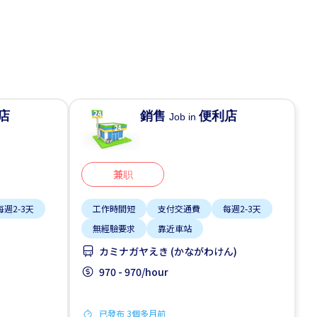
店
銷售
便利店
Job in
兼职
每週2-3天
工作時間短
支付交通費
每週2-3天
無經驗要求
靠近車站
カミナガヤえき (かながわけん)
970 - 970/hour
已發布 3個多月前