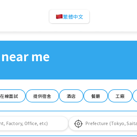
繁體中文
 near me
在線面試
提供宿舍
酒店
餐廳
工廠