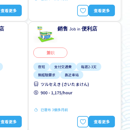
查看更多
查看更多
店
銷售
便利店
Job in
兼职
夜班
支付交通費
每週2-3天
無經驗要求
靠近車站
ツルセえき (さいたまけん)
900 - 1,175/hour
已發布 3個多月前
查看更多
查看更多