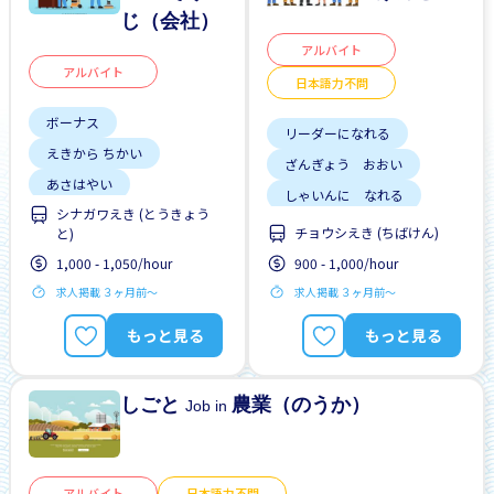
じ（会社）
アルバイト
アルバイト
日本語力不問
ボーナス
リーダーになれる
えきから ちかい
ざんぎょう おおい
あさはやい
しゃいんに なれる
シナガワえき (とうきょう
こうつうひ あり
がいこくじんが いる
チョウシえき (ちばけん)
と)
リーダーになれる
りゅうがくせい かんげい
1,000 - 1,050/hour
900 - 1,000/hour
しゃいんに なれる
はじめて OK
求人掲載 ３ヶ月前〜
求人掲載 ３ヶ月前〜
がいこくじんが いる
じてんしゃ OK
もっと見る
もっと見る
ざんぎょう すくない
にほんごできない OK
しゅう2、3にち
土日 しごと
しごと
農業（のうか）
Job in
アルバイト
日本語力不問