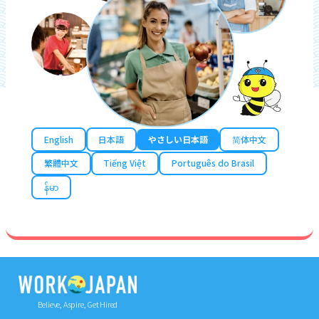
English
日本語
やさしい日本語
简体中文
繁體中文
Tiếng Việt
Português do Brasil
န်မာ
Believe, Aspire, Get Hired