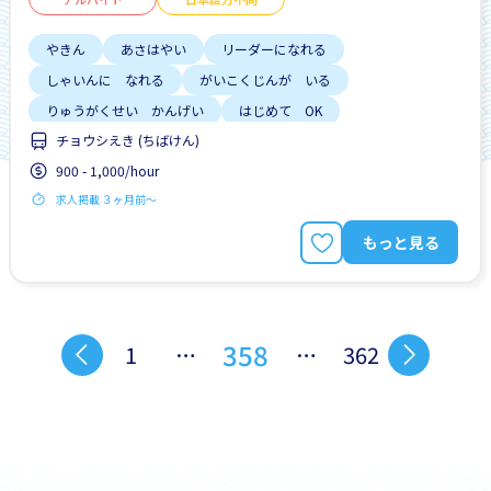
やきん
あさはやい
リーダーになれる
しゃいんに なれる
がいこくじんが いる
りゅうがくせい かんげい
はじめて OK
チョウシえき (ちばけん)
じてんしゃ OK
にほんごできない OK
900 - 1,000/hour
求人掲載 ３ヶ月前〜
もっと見る
358
1
…
…
362