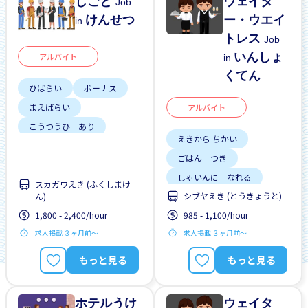
しごと
ウェイタ
Job
けんせつ
ー・ウエイ
in
トレス
Job
いんしょ
アルバイト
in
くてん
ひばらい
ボーナス
まえばらい
アルバイト
こうつうひ あり
えきから ちかい
リーダーになれる
ごはん つき
しゃいんに なれる
しゃいんに なれる
スカガワえき (ふくしまけ
ざんぎょう すくない
シブヤえき (とうきょうと)
ん)
がいこくじんが いる
りゅうがくせい かんげい
1,800 - 2,400/hour
985 - 1,100/hour
りゅうがくせい かんげい
はじめて OK
求人掲載 ３ヶ月前〜
求人掲載 ３ヶ月前〜
しゅう2、3にち
土日 しごと
もっと見る
もっと見る
女性かんげい
男性かんげい
ホテルうけ
ウェイタ