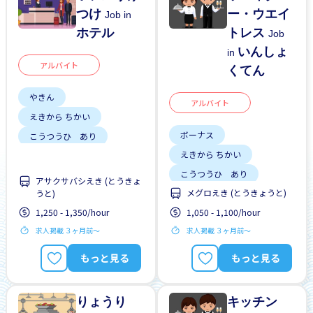
つけ
ー・ウエイ
Job in
ホテル
トレス
Job
いんしょ
in
アルバイト
くてん
やきん
アルバイト
えきから ちかい
ボーナス
こうつうひ あり
えきから ちかい
がいこくじんが いる
こうつうひ あり
ざんぎょう すくない
アサクサバシえき (とうきょ
メグロえき (とうきょうと)
うと)
しゃいんに なれる
しゅう2、3にち
1,250 - 1,350/hour
1,050 - 1,100/hour
がいこくじんが いる
はじめて OK
外国人のための けんしゅ
求人掲載 ３ヶ月前〜
求人掲載 ３ヶ月前〜
りゅうがくせい かんげい
うマニュアル
しゅう2、3にち
女性かんげい
もっと見る
もっと見る
はじめて OK
土日 しごと
りょうり
キッチン