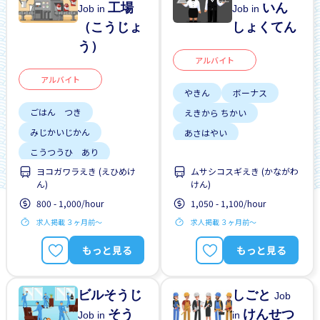
工場
いん
Job in
Job in
（こうじょ
しょくてん
う）
アルバイト
アルバイト
やきん
ボーナス
ごはん つき
えきから ちかい
みじかいじかん
あさはやい
こうつうひ あり
こうつうひ あり
ヨコガワラえき (えひめけ
ムサシコスギえき (かながわ
しゃいんに なれる
しゃいんに なれる
ん)
けん)
がいこくじんが いる
がいこくじんが いる
800 - 1,000/hour
1,050 - 1,100/hour
ざんぎょう すくない
りゅうがくせい かんげい
求人掲載 ３ヶ月前〜
求人掲載 ３ヶ月前〜
みじかい あいだの しご
しゅう2、3にち
と
もっと見る
もっと見る
しゅう2、3にち
はじめて OK
ビルそうじ
しごと
Job
そう
けんせつ
Job in
in