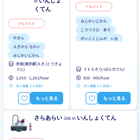
いんしょ
in
アルバイト
くてん
みじかいじかん
アルバイト
こうつうひ あり
やきん
がいこくじんが いる
えきから ちかい
ざんぎょう すくない
みじかいじかん
りゅうがくせい かんげい
赤坂(東京都)えき (とうきょ
こうつうひ あり
しゅう2、3にち
ミトえき (いばらきけん)
うと)
がいこくじんが いる
はじめて OK
1,010 - 1,263/hour
830 - 900/hour
りゅうがくせい かんげい
じてんしゃ OK
求人掲載 ３ヶ月前〜
求人掲載 ３ヶ月前〜
しゅう2、3にち
土日 しごと
もっと見る
もっと見る
はじめて OK
土日 しごと
さらあらい
いんしょくてん
Job in