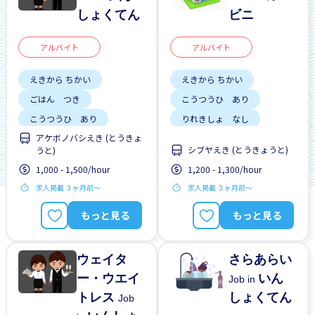
しょくてん
ビニ
アルバイト
アルバイト
えきから ちかい
えきから ちかい
ごはん つき
こうつうひ あり
こうつうひ あり
りれきしょ なし
アケボノバシえき (とうきょ
リーダーになれる
リーダーになれる
シブヤえき (とうきょうと)
うと)
ざんぎょう すくない
しゃいんに なれる
1,000 - 1,500/hour
1,200 - 1,300/hour
りゅうがくせい かんげい
がいこくじんが いる
求人掲載 ３ヶ月前〜
求人掲載 ３ヶ月前〜
しゅう2、3にち
ざんぎょう すくない
もっと見る
もっと見る
土日祝 やすみ
りゅうがくせい かんげい
女性かんげい
はじめて OK
ウェイタ
さらあらい
ー・ウエイ
いん
Job in
トレス
しょくてん
Job