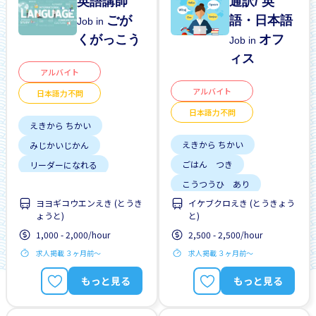
英語講師
通訳/ 英
ごが
語・日本語
Job in
くがっこう
オフ
Job in
ィス
アルバイト
アルバイト
日本語力不問
日本語力不問
えきから ちかい
えきから ちかい
みじかいじかん
ごはん つき
リーダーになれる
こうつうひ あり
がいこくじんが いる
ヨヨギコウエンえき (とうき
イケブクロえき (とうきょう
りれきしょ なし
りゅうがくせい かんげい
ょうと)
と)
がいこくじんが いる
はじめて OK
1,000 - 2,000/hour
2,500 - 2,500/hour
ざんぎょう すくない
にほんごできない OK
求人掲載 ３ヶ月前〜
求人掲載 ３ヶ月前〜
りゅうがくせい かんげい
女性かんげい
昇給
みじかい あいだの しご
もっと見る
もっと見る
と
はじめて OK