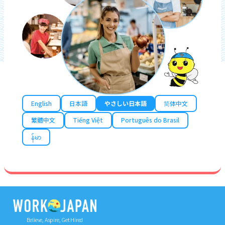
English
日本語
やさしい日本語
简体中文
繁體中文
Tiếng Việt
Português do Brasil
န်မာ
Believe, Aspire, Get Hired