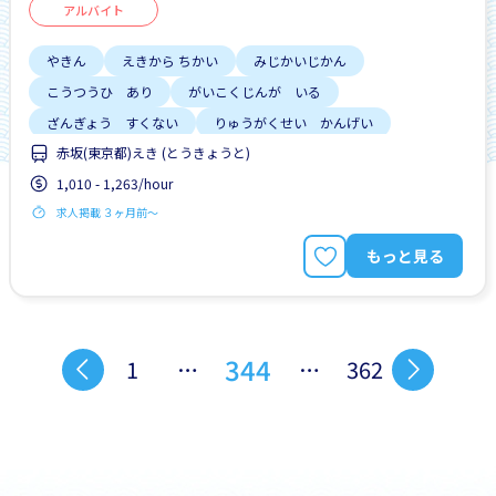
アルバイト
やきん
えきから ちかい
みじかいじかん
こうつうひ あり
がいこくじんが いる
ざんぎょう すくない
りゅうがくせい かんげい
赤坂(東京都)えき (とうきょうと)
しゅう2、3にち
はじめて OK
1,010 - 1,263/hour
求人掲載 ３ヶ月前〜
もっと見る
344
1
…
…
362