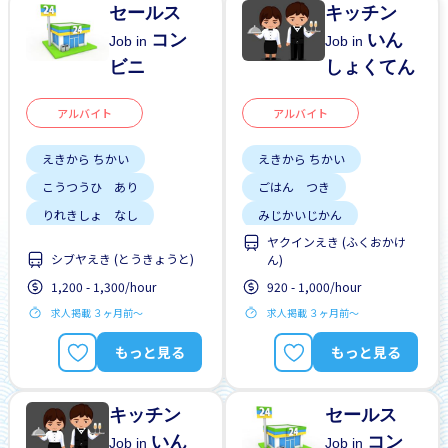
セールス
キッチン
コン
いん
Job in
Job in
ビニ
しょくてん
アルバイト
アルバイト
えきから ちかい
えきから ちかい
こうつうひ あり
ごはん つき
りれきしょ なし
みじかいじかん
ヤクインえき (ふくおかけ
リーダーになれる
こうつうひ あり
シブヤえき (とうきょうと)
ん)
しゃいんに なれる
りれきしょ なし
1,200 - 1,300/hour
920 - 1,000/hour
がいこくじんが いる
リーダーになれる
求人掲載 ３ヶ月前〜
求人掲載 ３ヶ月前〜
ざんぎょう すくない
しゃいんに なれる
もっと見る
もっと見る
りゅうがくせい かんげい
がいこくじんが いる
はじめて OK
ざんぎょう すくない
キッチン
セールス
いん
コン
Job in
Job in