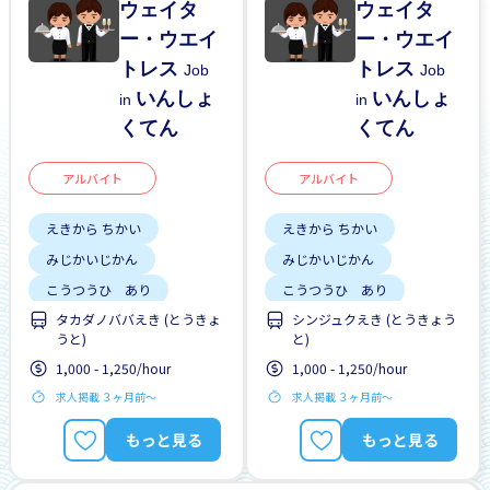
ウェイタ
ウェイタ
ー・ウエイ
ー・ウエイ
トレス
トレス
Job
Job
いんしょ
いんしょ
in
in
くてん
くてん
アルバイト
アルバイト
えきから ちかい
えきから ちかい
みじかいじかん
みじかいじかん
こうつうひ あり
こうつうひ あり
タカダノババえき (とうきょ
シンジュクえき (とうきょう
しゅう2、3にち
しゅう2、3にち
うと)
と)
土日 しごと
土日 しごと
1,000 - 1,250/hour
1,000 - 1,250/hour
求人掲載 ３ヶ月前〜
求人掲載 ３ヶ月前〜
もっと見る
もっと見る