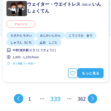
ウェイター・ウエイトレス
いん
Job in
しょくてん
アルバイト
えきから ちかい
みじかいじかん
こうつうひ あり
しゅう2、3にち
土日 しごと
中野(東京都)えき (とうきょうと)
1,000 - 1,250/hour
求人掲載 ３ヶ月前〜
もっと見る
339
1
…
…
362