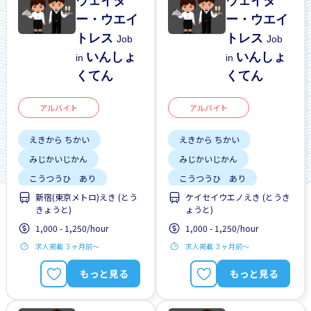
ウェイタ
ウェイタ
ー・ウエイ
ー・ウエイ
トレス
トレス
Job
Job
いんしょ
いんしょ
in
in
くてん
くてん
アルバイト
アルバイト
えきから ちかい
えきから ちかい
みじかいじかん
みじかいじかん
こうつうひ あり
こうつうひ あり
新宿(東京メトロ)えき (とう
ケイセイウエノえき (とうき
しゅう2、3にち
しゅう2、3にち
きょうと)
ょうと)
土日 しごと
土日 しごと
1,000 - 1,250/hour
1,000 - 1,250/hour
求人掲載 ３ヶ月前〜
求人掲載 ３ヶ月前〜
もっと見る
もっと見る