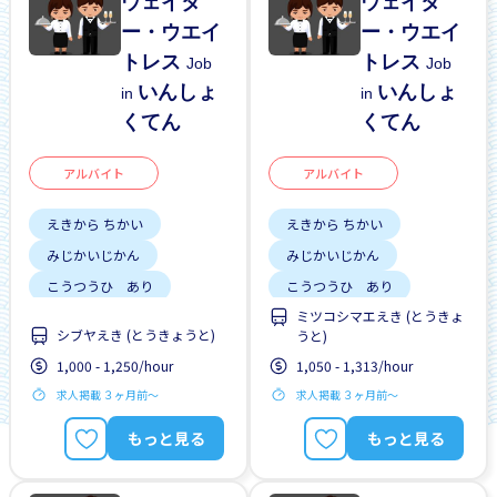
ウェイタ
ウェイタ
ー・ウエイ
ー・ウエイ
トレス
トレス
Job
Job
いんしょ
いんしょ
in
in
くてん
くてん
アルバイト
アルバイト
えきから ちかい
えきから ちかい
みじかいじかん
みじかいじかん
こうつうひ あり
こうつうひ あり
ミツコシマエえき (とうきょ
しゅう2、3にち
しゅう2、3にち
シブヤえき (とうきょうと)
うと)
土日 しごと
土日 しごと
1,000 - 1,250/hour
1,050 - 1,313/hour
求人掲載 ３ヶ月前〜
求人掲載 ３ヶ月前〜
もっと見る
もっと見る