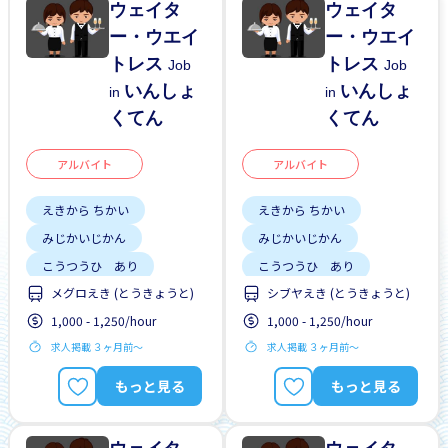
ウェイタ
ウェイタ
ー・ウエイ
ー・ウエイ
トレス
トレス
Job
Job
いんしょ
いんしょ
in
in
くてん
くてん
アルバイト
アルバイト
えきから ちかい
えきから ちかい
みじかいじかん
みじかいじかん
こうつうひ あり
こうつうひ あり
メグロえき (とうきょうと)
シブヤえき (とうきょうと)
しゅう2、3にち
しゅう2、3にち
1,000 - 1,250/hour
1,000 - 1,250/hour
土日 しごと
土日 しごと
求人掲載 ３ヶ月前〜
求人掲載 ３ヶ月前〜
もっと見る
もっと見る