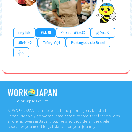
English
日本語
やさしい日本語
简体中文
繁體中文
Tiếng Việt
Português do Brasil
န်မာ
Believe, Aspire, Get Hired
At WORK JAPAN our mission is to help foreigners build a life in
Japan. Not only do we facilitate access to foreigner friendly jobs
and employers in Japan, but we also provide all the useful
resources you need to get started on your journey.