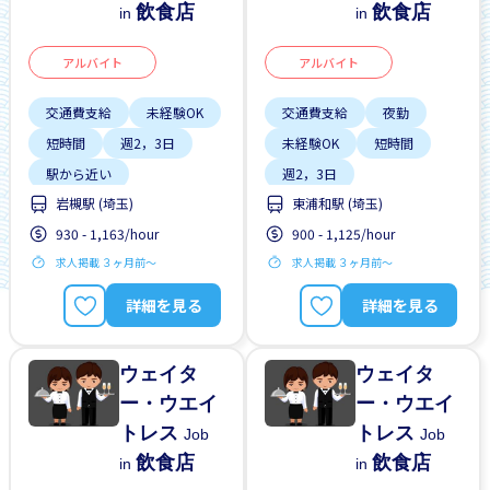
飲食店
飲食店
in
in
アルバイト
アルバイト
交通費支給
未経験OK
交通費支給
夜勤
短時間
週2，3日
未経験OK
短時間
駅から近い
週2，3日
岩槻駅 (埼玉)
東浦和駅 (埼玉)
930 - 1,163/hour
900 - 1,125/hour
求人掲載 ３ヶ月前〜
求人掲載 ３ヶ月前〜
詳細を見る
詳細を見る
ウェイタ
ウェイタ
ー・ウエイ
ー・ウエイ
トレス
トレス
Job
Job
飲食店
飲食店
in
in