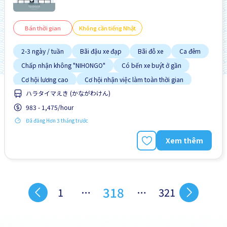
Bán thời gian
Không cần tiếng Nhật
2-3 ngày / tuần
Bãi đậu xe đạp
Bãi đỗ xe
Ca đêm
Chấp nhận không "NIHONGO"
Có bến xe buýt ở gần
Cơ hội lương cao
Cơ hội nhận việc làm toàn thời gian
ハラタイマえき (かながわけん)
Cơ hội thăng tiến
983 - 1,475/hour
Đã đăng Hơn 3 tháng trước
Xem thêm
318
1
…
…
321