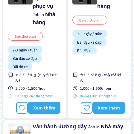
phục vụ
hàng
Nhà
Job in
Bán thời gian
hàng
2-3 ngày / tuần
Bán thời gian
Bãi đậu xe đạp
2-3 ngày / tuần
Bãi đỗ xe
Bãi đậu xe đạp
Có chỗ ở lại
Bãi đỗ xe
Giao dịch đã thanh toán
カミミゾえき (かながわけ
カミミゾえき (かながわけ
Có chỗ ở lại
Hỗ trợ bữa ăn
ん)
ん)
Giao dịch đã thanh toán
Ít hơn theo thời gian
1,000 - 1,500/hour
1,000 - 1,500/hour
Hỗ trợ bữa ăn
Không cần kinh nghiệm
Đã đăng Hơn 3 tháng trước
Đã đăng Hơn 3 tháng trước
Lao động người nước
Ít hơn theo thời gian
ngoài
Xem thêm
Xem thêm
Không cần kinh nghiệm
Lao động người nước
ngoài
Vận hành đường dây
Nhà máy
Job in