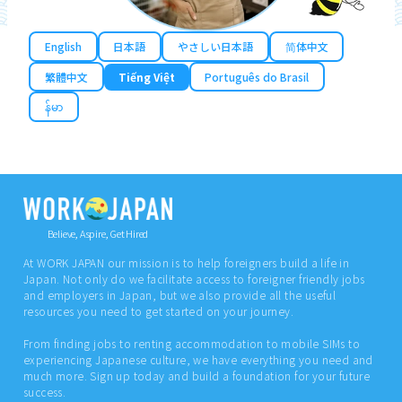
English
日本語
やさしい日本語
简体中文
繁體中文
Tiếng Việt
Português do Brasil
န်မာ
Believe, Aspire, Get Hired
At WORK JAPAN our mission is to help foreigners build a life in
Japan. Not only do we facilitate access to foreigner friendly jobs
and employers in Japan, but we also provide all the useful
resources you need to get started on your journey.
From finding jobs to renting accommodation to mobile SIMs to
experiencing Japanese culture, we have everything you need and
much more. Sign up today and build a foundation for your future
success.