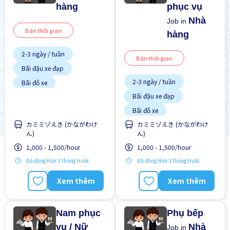
hàng
phục vụ
Nhà
Job in
Bán thời gian
hàng
2-3 ngày / tuần
Bán thời gian
Bãi đậu xe đạp
2-3 ngày / tuần
Bãi đỗ xe
Bãi đậu xe đạp
Chuyển đổi WKND
Bãi đỗ xe
Có chỗ ở lại
カミミゾえき (かながわけ
カミミゾえき (かながわけ
Có chỗ ở lại
Giao dịch đã thanh toán
ん)
ん)
Giao dịch đã thanh toán
Hỗ trợ bữa ăn
1,000 - 1,500/hour
1,000 - 1,500/hour
Hỗ trợ bữa ăn
Ít hơn theo thời gian
Đã đăng Hơn 3 tháng trước
Đã đăng Hơn 3 tháng trước
Ít hơn theo thời gian
Không cần kinh nghiệm
Xem thêm
Xem thêm
Không cần kinh nghiệm
Lao động người nước
ngoài
Nam phục
Phụ bếp
vụ / Nữ
Nhà
Job in