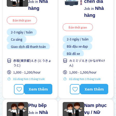
Nhà
chén đĩa
Job in
hàng
Nhà
Job in
hàng
Bán thời gian
Bán thời gian
2-3 ngày / tuần
2-3 ngày / tuần
Ca sáng
Bãi đậu xe đạp
Giao dịch đã thanh toán
Bãi đỗ xe
Hỗ trợ bữa ăn
赤坂(東京都)えき (とうきょ
カミミゾえき (かながわけ
Chuyển đổi WKND
Không cần kinh nghiệm
うと)
ん)
Lao động người nước
Có chỗ ở lại
ngoài
1,000 - 1,200/hour
1,000 - 1,500/hour
Giao dịch đã thanh toán
Thời hạn ngắn
Đã đăng Hơn 3 tháng trước
Đã đăng Hơn 3 tháng trước
Hỗ trợ bữa ăn
Xem thêm
Xem thêm
Ít hơn theo thời gian
Không cần kinh nghiệm
Phụ bếp
Nam phục
Nhà
vụ / Nữ
Job in