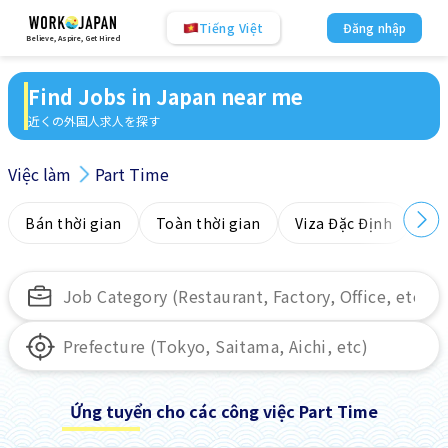
Tiếng Việt
Đăng nhập
Believe, Aspire, Get Hired
Find Jobs in Japan near me
近くの外国人求人を探す
Việc làm
Part Time
Bán thời gian
Toàn thời gian
Viza Đặc Định
Kh
Ứng tuyển cho các công việc Part Time