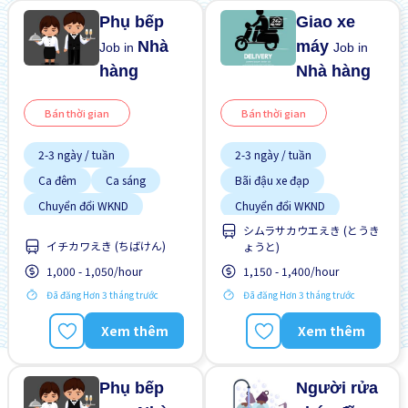
Phụ bếp
Giao xe
Nhà
máy
Job in
Job in
hàng
Nhà hàng
Bán thời gian
Bán thời gian
2-3 ngày / tuần
2-3 ngày / tuần
Ca đêm
Ca sáng
Bãi đậu xe đạp
Chuyển đổi WKND
Chuyển đổi WKND
Cơ hội nhận việc làm toàn
シムラサカウエえき (とうき
Cơ hội lương cao
thời gian
イチカワえき (ちばけん)
ょうと)
Cơ hội nhận việc làm toàn
Cơ hội thăng tiến
thời gian
1,000 - 1,050/hour
1,150 - 1,400/hour
Gần ga tàu
Gần ga tàu
Đã đăng Hơn 3 tháng trước
Đã đăng Hơn 3 tháng trước
Giao dịch đã thanh toán
Giao dịch đã thanh toán
Xem thêm
Xem thêm
Hỗ trợ bữa ăn
Không cần kinh nghiệm
Nâng cao
Phụ bếp
Người rửa