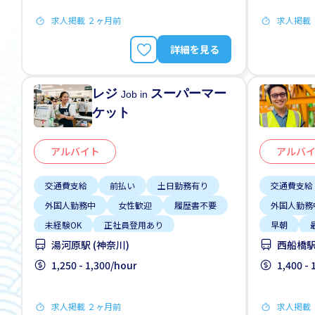
求人掲載 ２ヶ月前
求人掲載
詳細を見る
レジ
スーパーマー
Job in
ケット
アルバイト
アルバ
交通費支給
前払い
土日勤務有り
交通費支給
外国人勤務中
女性歓迎
履歴書不要
外国人勤務
未経験OK
正社員登用あり
早朝
湯河原駅 (神奈川)
西船橋駅 
残業少ない
1,250 - 1,300/hour
1,400 -
求人掲載 ２ヶ月前
求人掲載