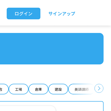
ログイン
サインアップ
店
工場
倉庫
建設
英語講師
IT 