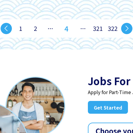
4
1
2
…
…
321
322
Jobs For
Apply for Part-Time
Get Started
Choose yo