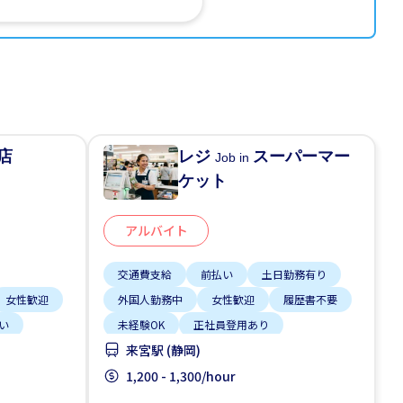
店
レジ
スーパーマー
Job in
ケット
アルバイト
交通費支給
前払い
土日勤務有り
女性歓迎
外国人勤務中
女性歓迎
履歴書不要
い
未経験OK
正社員登用あり
来宮駅 (静岡)
残業少ない
1,200 - 1,300/hour