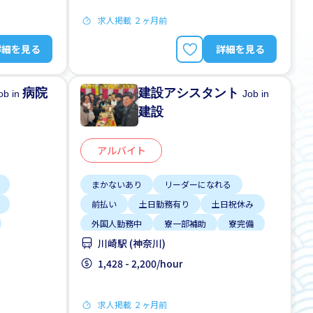
求人掲載 ２ヶ月前
詳細を見る
詳細を見る
病院
建設アシスタント
ob in
Job in
建設
アルバイト
まかないあり
リーダーになれる
前払い
土日勤務有り
土日祝休み
外国人勤務中
寮一部補助
寮完備
川崎駅 (神奈川)
履歴書不要
1,428 - 2,200/hour
求人掲載 ２ヶ月前