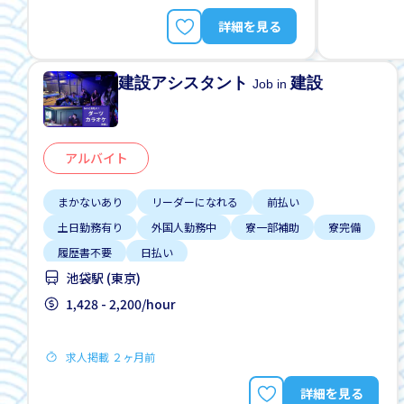
詳細を見る
建設アシスタント
建設
Job in
アルバイト
まかないあり
リーダーになれる
前払い
土日勤務有り
外国人勤務中
寮一部補助
寮完備
履歴書不要
日払い
池袋駅 (東京)
1,428 - 2,200/hour
求人掲載 ２ヶ月前
詳細を見る