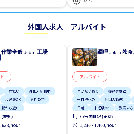
外国人求人｜アルバイト
作業全般
工場
調理
飲食
Job in
Job in
イト
アルバイト
前払い
外国人勤務中
まかないあり
交通費支給
未経験OK
男性歓迎
土日祝休み
外国人勤務中
駅から近い
早朝
未経験OK
残業少な
(愛知)
小伝馬町駅 (東京)
男性歓迎
 1,638/hour
1,230 - 1,400/hour