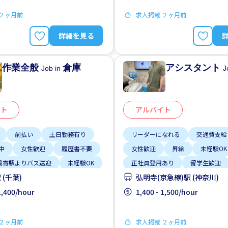
 ２ヶ月前
求人掲載 ２ヶ月前
詳細を見る
作業全般
倉庫
アシスタント
Job in
J
イト
アルバイト
前払い
土日勤務有り
リーダーになれる
交通費支給
中
女性歓迎
履歴書不要
女性歓迎
昇給
未経験OK
最寄駅よりバス送迎
未経験OK
正社員登用あり
留学生歓迎
(千葉)
弘明寺(京急線)駅 (神奈川)
 1,400/hour
1,400 - 1,500/hour
 ２ヶ月前
求人掲載 ２ヶ月前