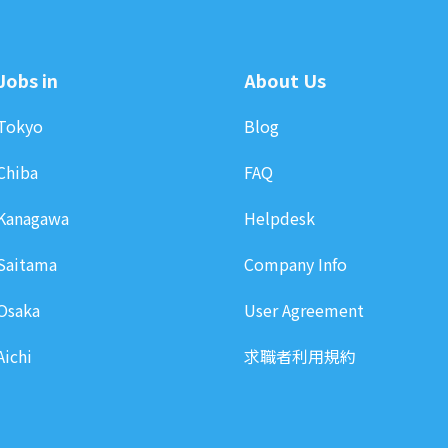
Jobs in
About Us
Tokyo
Blog
Chiba
FAQ
Kanagawa
Helpdesk
Saitama
Company Info
Osaka
User Agreement
Aichi
求職者利用規約