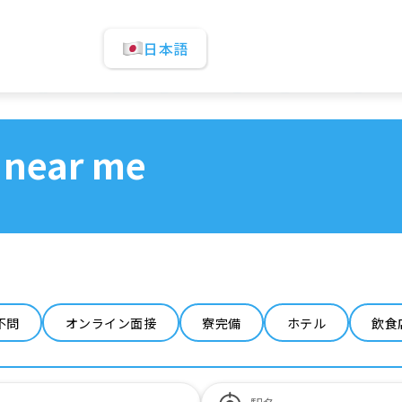
日本語
 near me
不問
オンライン面接
寮完備
ホテル
飲食