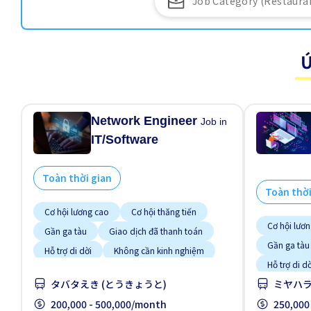
Ứ
Network Engineer
Job in
IT/Software
Toàn thời gian
Toàn thời
Cơ hội lương cao
Cơ hội thăng tiến
Cơ hội lươ
Gần ga tàu
Giao dịch đã thanh toán
Gần ga tàu
Hỗ trợ di dời
Không cần kinh nghiệm
Hỗ trợ di dờ
Nâng cao
Ưu tiên nam giới
タバタえき (とうきょうと)
ミヤハラ
Lao động n
Ưu tiên nữ giới
200,000 - 500,000/month
Ưu tiên nam
250,000