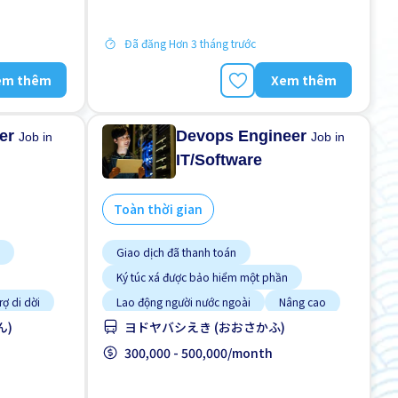
Đã đăng Hơn 3 tháng trước
em thêm
Xem thêm
eer
Devops Engineer
Job in
Job in
IT/Software
Toàn thời gian
Giao dịch đã thanh toán
Ký túc xá được bảo hiểm một phần
rợ di dời
Lao động người nước ngoài
Nâng cao
ん)
ヨドヤバシえき (おおさかふ)
Ưu tiên nam giới
Ưu tiên nữ giới
WKND & HOL tắt
300,000 - 500,000/month