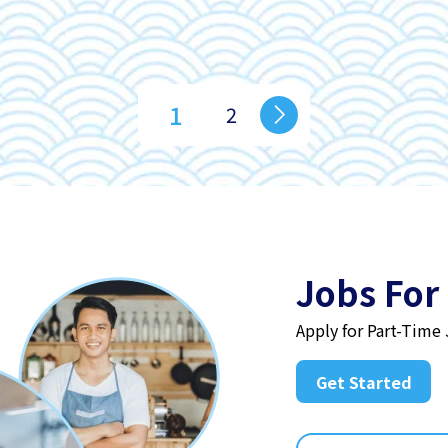
1
2
Jobs For
Apply for Part-Time
Get Started