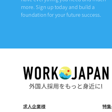
more. Sign up today and build a
foundation for your future success.
外国人採用をもっと身近に!
求人企業様
特集