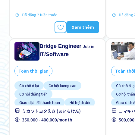
Đã đăng 2 tuần trước
Đã đăng 2
Xem thêm
Bridge Engineer
Job in
IT/Software
Toàn thời gian
Toàn thời
Có chỗ ở lại
Cơ hội lương cao
Có chỗ ở lạ
Cơ hội thăng tiến
Cơ hội thăn
Giao dịch đã thanh toán
Hỗ trợ di dời
Giao dịch 
ミカワトヨタえき (あいちけん)
コマキハ
Nâng cao
Ưu tiên nam giới
Nâng cao
Ưu tiên nữ giới
350,000 - 400,000/month
Ưu tiên nữ 
500,000