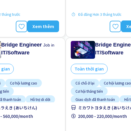
 tháng trước
Đã đăng Hơn 3 tháng trước
Xem thêm
X
Bridge Engineer
Bridge Engin
Job in
IT/Software
IT/Software
 gian
Toàn thời gian
i
Cơ hội lương cao
Có chỗ ở lại
Cơ hội lương cao
g tiến
Cơ hội thăng tiến
đã thanh toán
Hỗ trợ di dời
Giao dịch đã thanh toán
Hỗ t
ラえき (あいちけん)
ミカワトヨタえき (あいちけ
Ưu tiên nam giới
Nâng cao
Ưu tiên nam giới
giới
 - 560,000/month
WKND & HOL tắt
Ưu tiên nữ giới
200,000 - 220,000/month