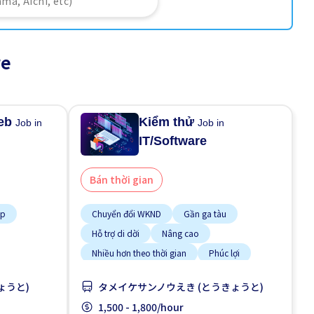
re
web
Kiểm thử
Job in
Job in
IT/Software
Bán thời gian
ạp
Chuyển đổi WKND
Gần ga tàu
Hỗ trợ di dời
Nâng cao
Nhiều hơn theo thời gian
Phúc lợi
Thời hạn ngắn
ょうと)
タメイケサンノウえき (とうきょうと)
1,500 - 1,800/hour