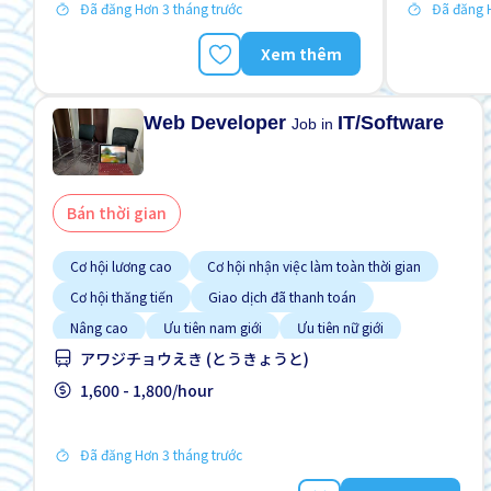
Đã đăng Hơn 3 tháng trước
Đã đăng H
Xem thêm
Web Developer
IT/Software
Job in
Bán thời gian
Cơ hội lương cao
Cơ hội nhận việc làm toàn thời gian
Cơ hội thăng tiến
Giao dịch đã thanh toán
Nâng cao
Ưu tiên nam giới
Ưu tiên nữ giới
アワジチョウえき (とうきょうと)
1,600 - 1,800/hour
Đã đăng Hơn 3 tháng trước