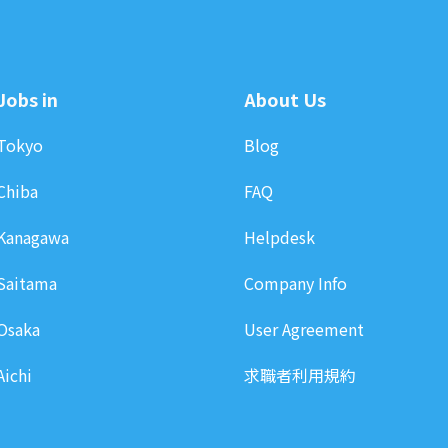
Jobs in
About Us
Tokyo
Blog
Chiba
FAQ
Kanagawa
Helpdesk
Saitama
Company Info
Osaka
User Agreement
Aichi
求職者利用規約