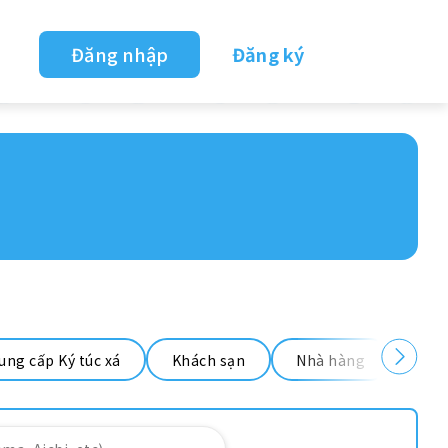
Đăng nhập
Đăng ký
ung cấp Ký túc xá
Khách sạn
Nhà hàng
Nhà