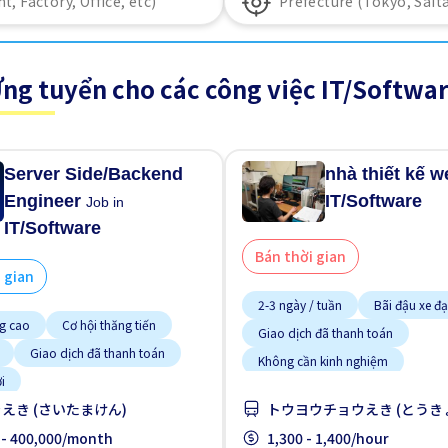
ng tuyển cho các công việc IT/Softwa
Server Side/Backend
nhà thiết kế 
Engineer
IT/Software
Job in
IT/Software
Bán thời gian
 gian
2-3 ngày / tuần
Bãi đậu xe đ
ng cao
Cơ hội thăng tiến
Giao dịch đã thanh toán
Giao dịch đã thanh toán
Không cần kinh nghiệm
i
Lao động người nước ngoài
えき (さいたまけん)
トウヨウチョウえき (とうき
gười nước ngoài
Nâng cao
Ưu tiên có visa học sinh
 giới
 - 400,000/month
Ưu tiên nữ giới
1,300 - 1,400/hour
WKND & HOL tắt