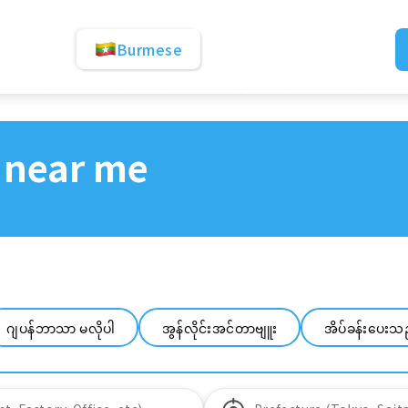
Burmese
 near me
ဂျပန်ဘာသာ မလိုပါ
အွန်လိုင်းအင်တာဗျူး
အိပ်ခန်းပေးသ