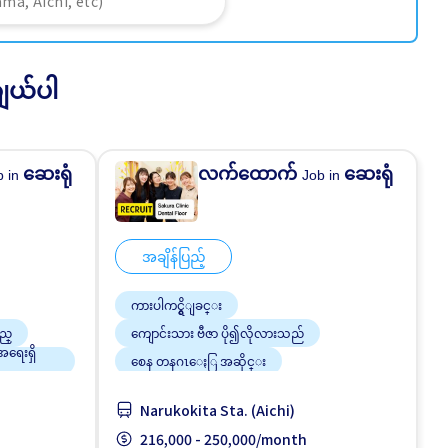
ျယ်ပါ
ဆေးရုံ
လက်ထောက်
ဆေးရုံ
b in
Job in
အချိန်ပြည့်
ကားပါကင္ရွိျခင္း
ည္
ကျောင်းသား ဗီဇာ ပို၍လိုလားသည်
်အရေးရှိ
စေန တနဂၤေႏြ အဆိုင္း
စက္ဘီးထားရန္ေနရာရွိျခင္း
ပရိုမိုးရွင္း
Narukokita Sta. (Aichi)
မွင့္တင္သည္
လမ္းစရိတ္ေပးသည္
216,000 - 250,000/month
အမျိုးသမီး ပို၍လိုလားသည်