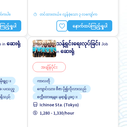
အလုပ္အေတြ႕အၾကံဳရွိရန္မလို
က်ကပါ။
တင်ထားတယ်။ လွန်ခဲ့သော ၃ လကျော်က
ြည့်ရှုပါ
နောက်ထပ်ကြည့်ရှုပါ
ဆေးရုံ
သန့်ရှင်းရေးလုပ်ခြင်း
b in
Job
ဆေးရုံ
in
အချိန်ပိုင်း
ုမိုးရွင္း
ကာလတို
္ေပးသည္
ကျောင်းသား ဗီဇာ ပို၍လိုလားသည်
ရှိသည်
စက္ဘီးထားရန္ေနရာရွိျခင္း
Ichinoe Sta. (Tokyo)
တစ္ပတ္ႏွစ္ရက္မွ သံုးရက္
ဘူတာႏွင့္နီးေသာ
လမ္းစရိတ္ေပးသည္
1,280 - 1,330/hour
အမျိုးသမီး ပို၍လိုလားသည်