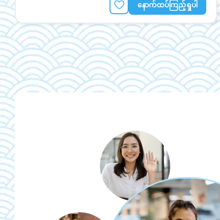
နောက်ထပ်ကြည့်ရှုပါ