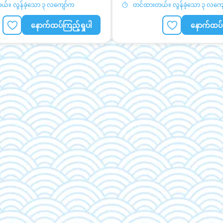
်။ လွန်ခဲ့သော ၃ လကျော်က
တင်ထားတယ်။ လွန်ခဲ့သော ၃ လကျ
နောက်ထပ်ကြည့်ရှုပါ
နောက်ထပ်က