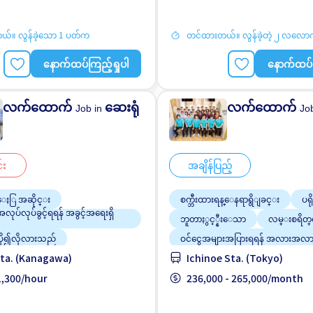
်။ လွန်ခဲ့သော 1 ပတ်က
တင်ထားတယ်။ လွန်ခဲ့တဲ့ ၂ လလော
နောက်ထပ်ကြည့်ရှုပါ
နောက်ထပ်က
လက်ထောက်
ဆေးရုံ
လက်ထောက်
Job in
Jo
်း
အချိန်ပြည့်
ေႏြ အဆိုင္း
စက္ဘီးထားရန္ေနရာရွိျခင္း
ပရိ
အလုပ်လုပ်ခွင့်ရရန် အခွင့်အရေးရှိ
ဘူတာႏွင့္နီးေသာ
လမ္းစရိတ
 ပို၍လိုလားသည်
ဝင်ငွေအများအပြားရရန် အလားအလာ
ta. (Kanagawa)
Ichinoe Sta. (Tokyo)
ပို၍လိုလားသည်
အမျိုးသမီး ပို၍လိုလားသည်
အၾကံဳရွိရန္မလို
 1,300/hour
အလုပ္အေတြ႕အၾကံဳရွိရန္မလို
236,000 - 265,000/month
းသားအလုပ္
အခ်ိန္ပိုနည္းေသာ
ျမွင့္တင္သည္