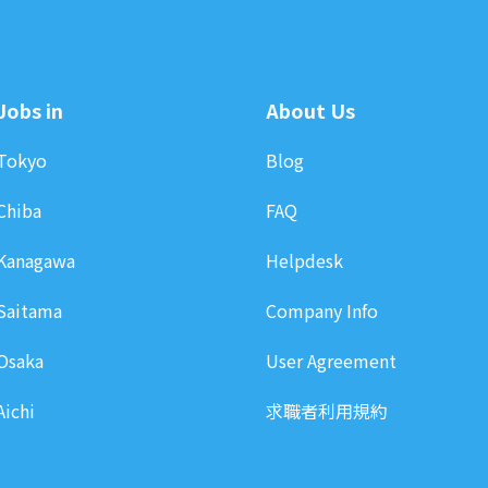
Jobs in
About Us
Tokyo
Blog
Chiba
FAQ
Kanagawa
Helpdesk
Saitama
Company Info
Osaka
User Agreement
Aichi
求職者利用規約