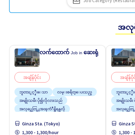
အလုပ
လက်ထောက်
ဆေးရုံ
Job in
အချိန်ပိုင်း
အချိန်ပိုင
ဘူတာႏွင့္နီးေသာ
လမ္းစရိတ္ေပးသည္
ဘူတာႏွင့္န
အမျိုးသမီး ပို၍လိုလားသည်
အမျိုးသမီး
အလုပ္အေတြ႕အၾကံဳရွိရန္မလို
အလုပ္အေတြ႕
အခ်ိန္ပိုနည္းေသာ
အခ်ိန္ပိုန
Ginza Sta. (Tokyo)
Ginza S
1,300 - 1,300/hour
1,300 -