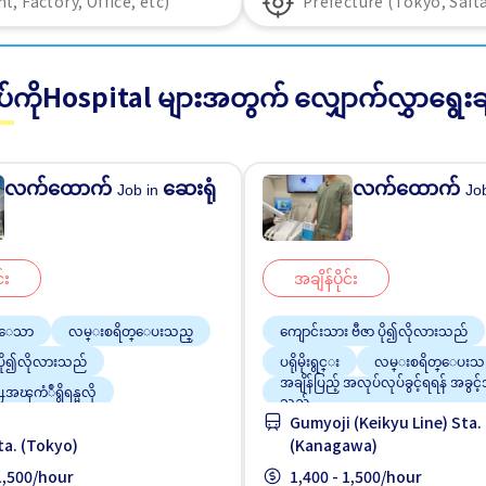
်ကိုHospital များအတွက် လျှောက်လွှာရွေးခ
လက်ထောက်
ဆေးရုံ
လက်ထောက်
Job in
Jo
်း
အချိန်ပိုင်း
ီးေသာ
လမ္းစရိတ္ေပးသည္
ကျောင်းသား ဗီဇာ ပို၍လိုလားသည်
 ပို၍လိုလားသည်
ပရိုမိုးရွင္း
လမ္းစရိတ္ေပးသ
အချိန်ပြည့် အလုပ်လုပ်ခွင့်ရရန် အခွင့
အၾကံဳရွိရန္မလို
သည်
Gumyoji (Keikyu Line) Sta.
ည္းေသာ
အမျိုးသမီး ပို၍လိုလားသည်
ta. (Tokyo)
(Kanagawa)
အလုပ္အေတြ႕အၾကံဳရွိရန္မလို
ျ
 1,500/hour
1,400 - 1,500/hour