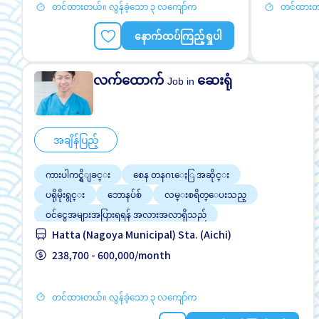
တင်ထားတယ်။ လွန်ခဲ့သော ၃ လကျော်က
တင်ထားတယ
နောက်ထပ်ကြည့်ရှုပါ
လက်ထောက်
ဆေးရုံ
Job in
အချိန်ပြည့်
ကားပါကင္ရွိျခင္း
စေန တနဂၤေႏြ အဆိုင္း
ပရိုမိုးရွင္း
ဘောနပ်စ်
လမ္းစရိတ္ေပးသည္
ဝင်ငွေအများအပြားရရန် အလားအလာရှိသည်
Hatta (Nagoya Municipal) Sta. (Aichi)
အချိန်ပြည့် အလုပ်လုပ်ခွင့်ရရန် အခွင့်အရေးရှိသည်
အမျိုးသမီး ပို၍လိုလားသည်
238,700 - 600,000/month
အလုပ္အေတြ႕အၾကံဳရွိရန္မလို
တင်ထားတယ်။ လွန်ခဲ့သော ၃ လကျော်က