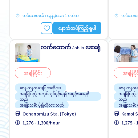
တင်ထားတယ်။ လွန်ခဲ့သော 1 ပတ်က
တင်ထားတယ
နောက်ထပ်ကြည့်ရှုပါ
လက်ထောက်
ဆေးရုံ
Job in
အချိန်ပိုင်း
အချိန်ပိုင
စေန တနဂၤေႏြ အဆိုင္း
စေန တနဂၤ
အချိန်ပြည့် အလုပ်လုပ်ခွင့်ရရန် အခွင့်အရေးရှိ
အချိန်ပြည့် 
သည်
သည်
အမျိုးသမီး ပို၍လိုလားသည်
အမျိုးသမီး
Ochanomizu Sta. (Tokyo)
Kamoi S
အမျိုးသား ပို၍လိုလားသည်
အမျိုးသား 
အလုပ္အေတြ႕အၾကံဳရွိရန္မလို
1,276 - 1,300/hour
အလုပ္အေတြ႕
1,275 -
ႏိုင္ငံျခားသားအလုပ္
ႏိုင္ငံျခာ