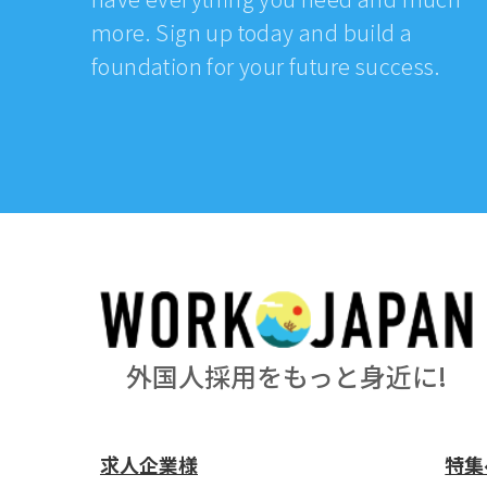
more. Sign up today and build a
foundation for your future success.
外国人採用をもっと身近に!
求人企業様
特集