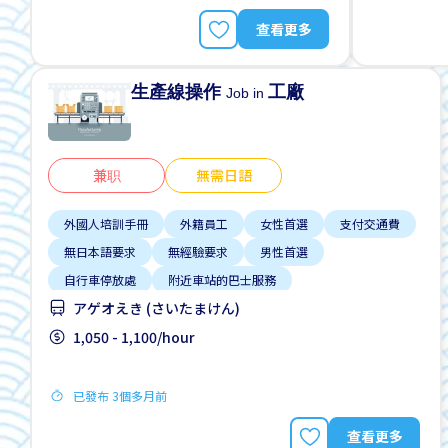
查看更多
生產線操作
工廠
Job in
兼职
無需日語
外國人培訓手冊
外籍員工
女性首選
支付交通費
無日本語要求
無經驗要求
男性首選
自行車停放處
附近車站的巴士服務
アゲオえき (さいたまけん)
1,050 - 1,100/hour
已發布 3個多月前
查看更多