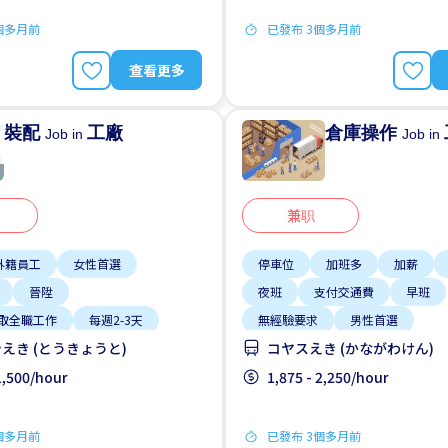
個多月前
已發布 3個多月前
查看更多
裝配
工廠
倉庫操作
Job in
Job in
兼职
外籍員工
女性首選
停車位
加班多
加薪
晉陞
夜班
支付交通費
早班
取全職工作
每週2-3天
無經驗要求
男性首選
えき (とうきょうと)
コヤスえき (かながわけん)
男性首選
 1,500/hour
1,875 - 2,250/hour
個多月前
已發布 3個多月前