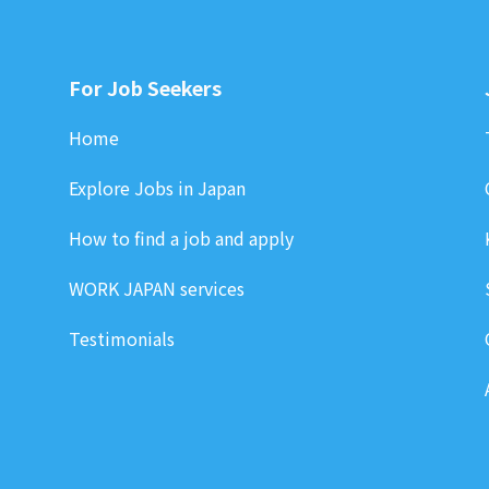
For Job Seekers
Home
Explore Jobs in Japan
How to find a job and apply
WORK JAPAN services
Testimonials