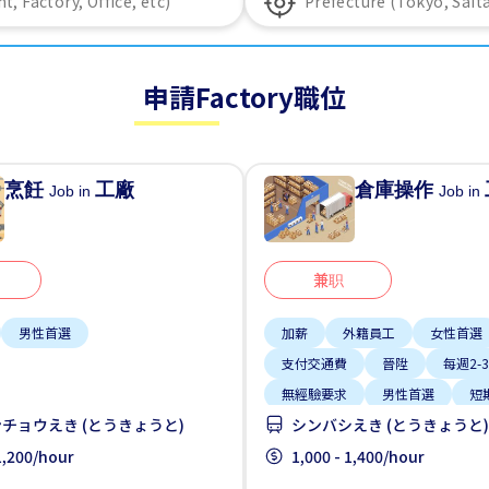
申請Factory職位
烹飪
工廠
倉庫操作
Job in
Job in
兼职
男性首選
加薪
外籍員工
女性首選
支付交通費
晉陞
每週2-
無經驗要求
男性首選
短
チョウえき (とうきょうと)
シンバシえき (とうきょうと)
 1,200/hour
1,000 - 1,400/hour