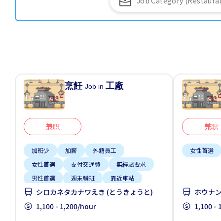
烹飪
工廠
Job in
兼职
兼职
加班少
加薪
外籍員工
女性首選
女性首選
支付交通費
無經驗要求
男性首選
週末輪班
靠近車站
シロカネタカナワえき (とうきょうと)
ホウナン
1,100 - 1,200/hour
1,100 -