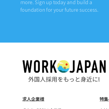
more. Sign up today and build a
foundation for your future success.
外国人採用をもっと身近に!
求人企業様
特集