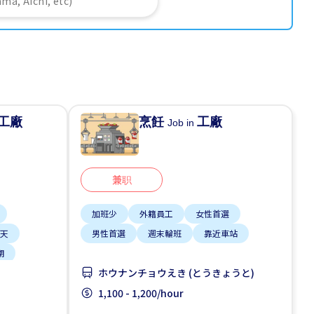
工廠
烹飪
工廠
Job in
兼职
加班少
外籍員工
女性首選
3天
男性首選
週末輪班
靠近車站
期
ホウナンチョウえき (とうきょうと)
1,100 - 1,200/hour