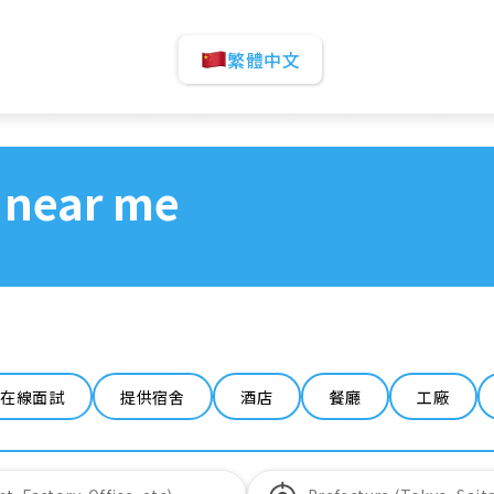
繁體中文
 near me
在線面試
提供宿舍
酒店
餐廳
工廠