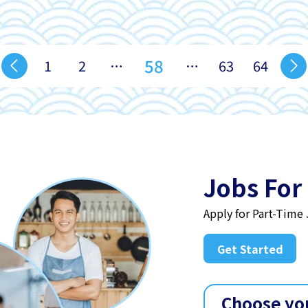
58
1
2
…
…
63
64
Jobs For
Apply for Part-Time
Get Started
Choose yo