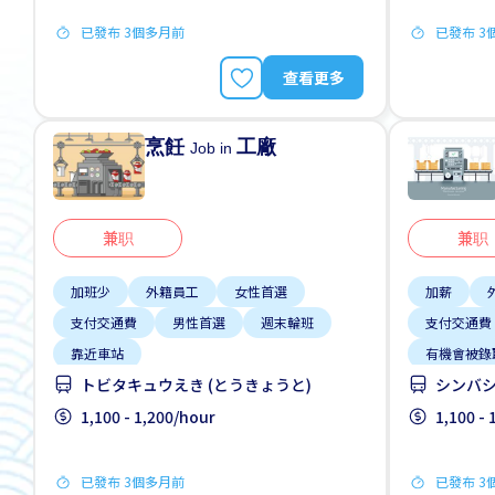
已發布 3個多月前
已發布 3
查看更多
烹飪
工廠
Job in
兼职
兼职
加班少
外籍員工
女性首選
加薪
支付交通費
男性首選
週末輪班
支付交通費
靠近車站
有機會被錄
トビタキュウえき (とうきょうと)
シンバシ
無經驗要求
1,100 - 1,200/hour
1,100 -
已發布 3個多月前
已發布 3