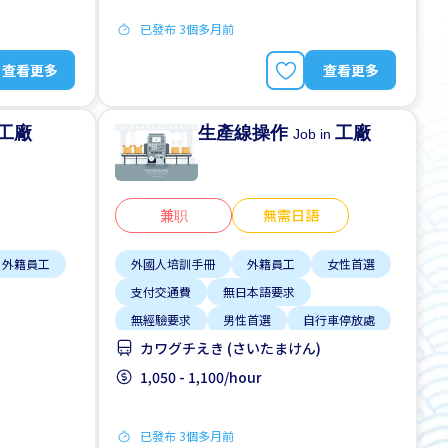
已發布 3個多月前
查看更多
查看更多
工廠
生產線操作
工廠
Job in
兼职
無需日語
外籍員工
外國人培訓手冊
外籍員工
女性首選
支付交通費
無日本語要求
無經驗要求
男性首選
自行車停放處
カワグチえき (さいたまけん)
附近車站的巴士服務
1,050 - 1,100/hour
已發布 3個多月前