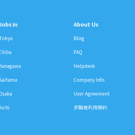
Jobs in
About Us
Tokyo
Blog
Chiba
FAQ
Kanagawa
Helpdesk
Saitama
Company Info
Osaka
User Agreement
Aichi
求職者利用規約