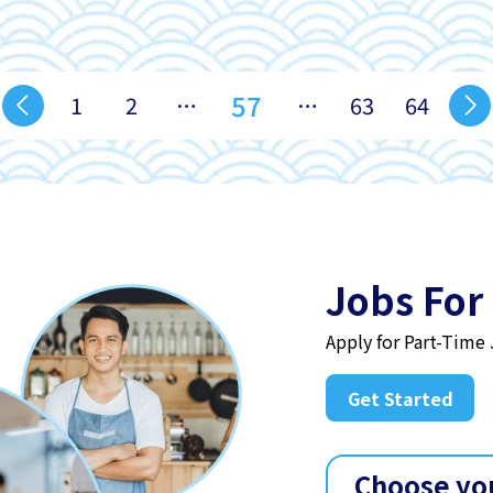
57
1
2
…
…
63
64
Jobs For
Apply for Part-Time
Get Started
Choose yo