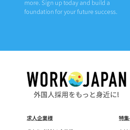
more. Sign up today and build a
foundation for your future success.
外国人採用をもっと身近に!
求人企業様
特集