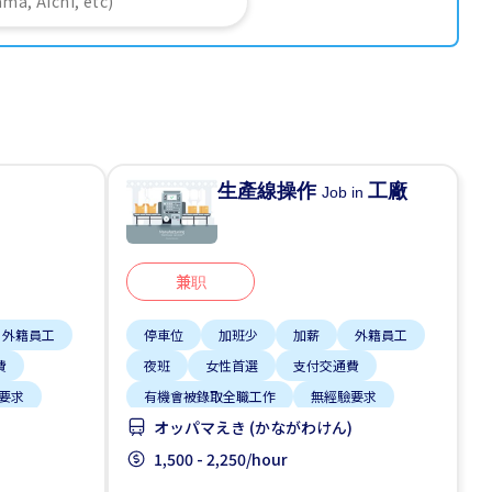
生產線操作
工廠
Job in
兼职
外籍員工
停車位
加班少
加薪
外籍員工
費
夜班
女性首選
支付交通費
要求
有機會被錄取全職工作
無經驗要求
オッパマえき (かながわけん)
1,500 - 2,250/hour