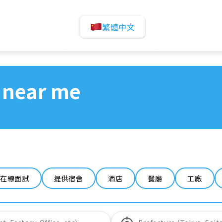
繁體中文
 near me
在線面試
提供宿舍
酒店
餐廳
工廠