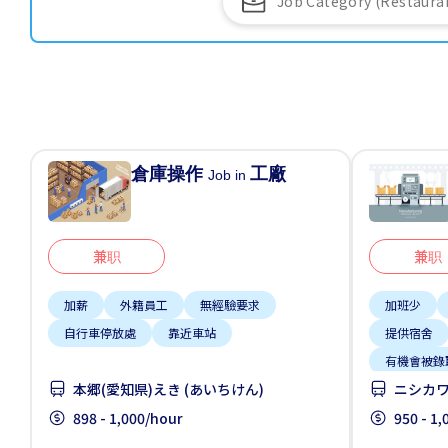
倉庫操作
工廠
Job in
兼职
兼职
加薪
外籍員工
無經驗要求
加班少
自行車停放處
靠近車站
提供宿舍
有機會被錄
本郷(愛知県)えき (あいちけん)
ニシカワ
獎勵
898 - 1,000/hour
950 - 1