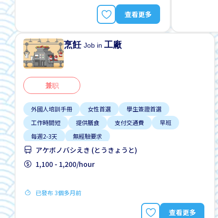
查看更多
烹飪
工廠
Job in
兼职
外國人培訓手冊
女性首選
學生簽證首選
工作時間短
提供膳食
支付交通費
早班
每週2-3天
無經驗要求
アケボノバシえき (とうきょうと)
1,100 - 1,200/hour
已發布 3個多月前
查看更多