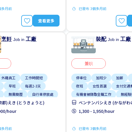
個多月前
已發布 3個多月前
查看更多
烹飪
工廠
裝配
工廠
Job in
Job in
兼职
外籍員工
工作時間短
停車位
加班少
加薪
早班
每週2-3天
夜班
女性首選
支付交通
無需簡歷
自行車停放處
有機會被錄取全職工作
無經驗
京都)えき (とうきょうと)
ベンテンバシえき (かながわ
,000/hour
1,300 - 1,950/hour
個多月前
已發布 3個多月前