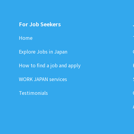
For Job Seekers
Home
Explore Jobs in Japan
How to find a job and apply
WORK JAPAN services
Testimonials