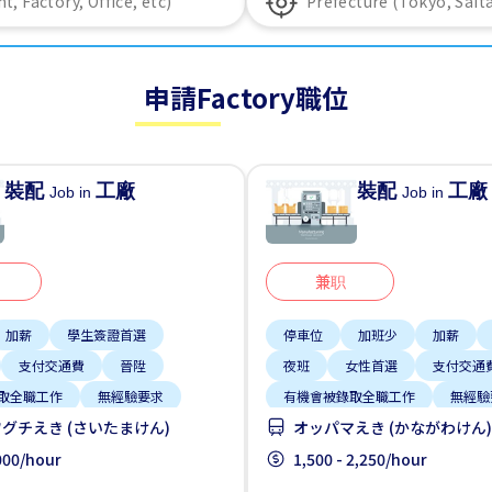
申請Factory職位
裝配
工廠
裝配
工廠
Job in
Job in
兼职
加薪
學生簽證首選
停車位
加班少
加薪
支付交通費
晉陞
夜班
女性首選
支付交通
取全職工作
無經驗要求
有機會被錄取全職工作
無經驗
グチえき (さいたまけん)
オッパマえき (かながわけん)
,000/hour
1,500 - 2,250/hour