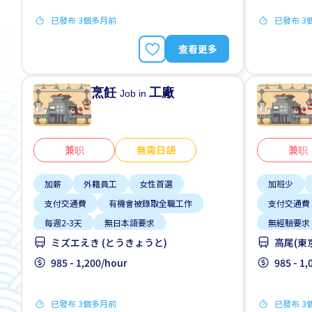
已發布 3個多月前
已發布 3
查看更多
烹飪
工廠
Job in
兼职
無需日語
兼职
加薪
外籍員工
女性首選
加班少
支付交通費
有機會被錄取全職工作
支付交通費
每週2-3天
無日本語要求
無經驗要求
ミズエえき (とうきょうと)
高尾(東
無經驗要求
自行車停放處
985 - 1,200/hour
985 - 1
已發布 3個多月前
已發布 3