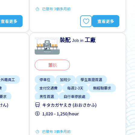
已發布 3個多月前
查看更多
查看更多
裝配
工廠
Job in
兼职
外籍員工
停車位
加班少
學生簽證首選
費
支付交通費
每週2-3天
無經驗要求
要求
男性首選
自行車停放處
けん)
キタカガヤえき (おおさかふ)
1,020 - 1,250/hour
已發布 3個多月前