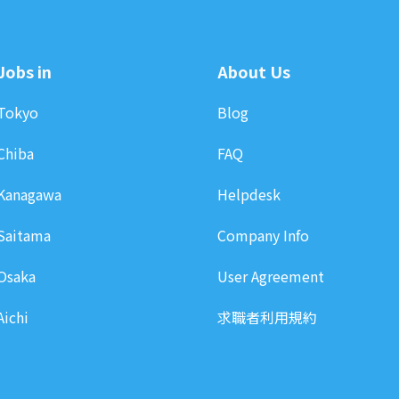
Jobs in
About Us
Tokyo
Blog
Chiba
FAQ
Kanagawa
Helpdesk
Saitama
Company Info
Osaka
User Agreement
Aichi
求職者利用規約