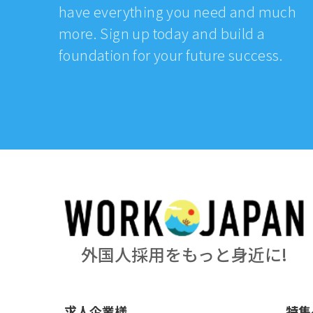
have everything you need and much
more. Sign up today and build a
foundation for your future success.
外国人採用をもっと身近に!
求人企業様
特集