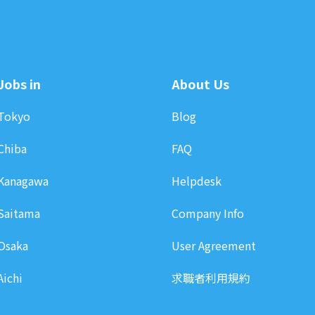
Jobs in
About Us
Tokyo
Blog
Chiba
FAQ
Kanagawa
Helpdesk
Saitama
Company Info
Osaka
User Agreement
Aichi
求職者利用規約