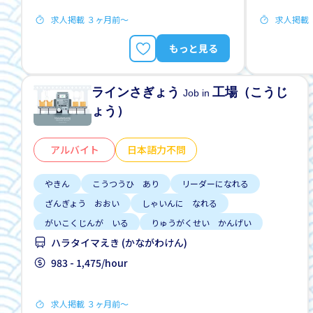
求人掲載 ３ヶ月前〜
求人掲載
もっと見る
ラインさぎょう
工場（こうじ
Job in
ょう）
アルバイト
日本語力不問
やきん
こうつうひ あり
リーダーになれる
ざんぎょう おおい
しゃいんに なれる
がいこくじんが いる
りゅうがくせい かんげい
ハラタイマえき (かながわけん)
しゅう2、3にち
はじめて OK
983 - 1,475/hour
求人掲載 ３ヶ月前〜