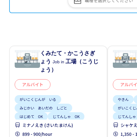
くみたて・かこうさぎ
ょう
工場（こうじ
Job in
ょう）
アルバイト
アルバ
がいこくじんが いる
やきん
みじかい あいだの しごと
がいこくじ
はじめて OK
じてんしゃ OK
じてんしゃ
ミナノえき (さいたまけん)
シャケえ
土日祝 やすみ
女性かんげい
外国人のた
男性かんげい
899 - 900/hour
車通勤
男性かんげ
1,350 -