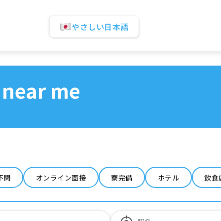
やさしい日本語
 near me
不問
オンライン面接
寮完備
ホテル
飲食