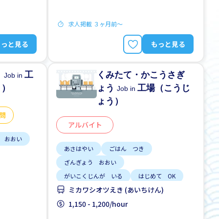
求人掲載 ３ヶ月前〜
もっと見る
もっと見る
う
工
くみたて・かこうさぎ
Job in
う）
ょう
工場（こうじ
Job in
ょう）
問
アルバイト
 おおい
あさはやい
ごはん つき
ざんぎょう おおい
がいこくじんが いる
はじめて OK
ミカワシオツえき (あいちけん)
じてんしゃ OK
土日 しごと
K
女性かんげい
1,150 - 1,200/hour
家がかりられる
 しごと