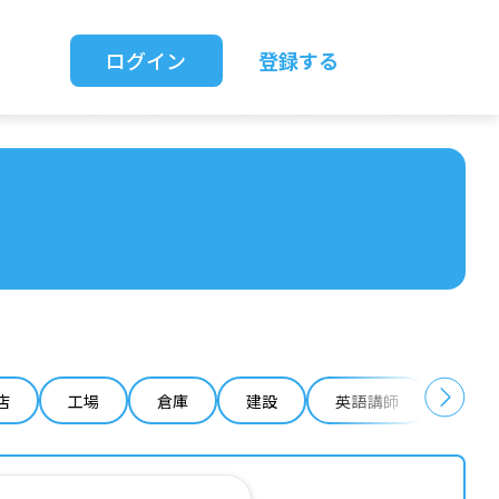
ログイン
登録する
店
工場
倉庫
建設
英語講師
IT 