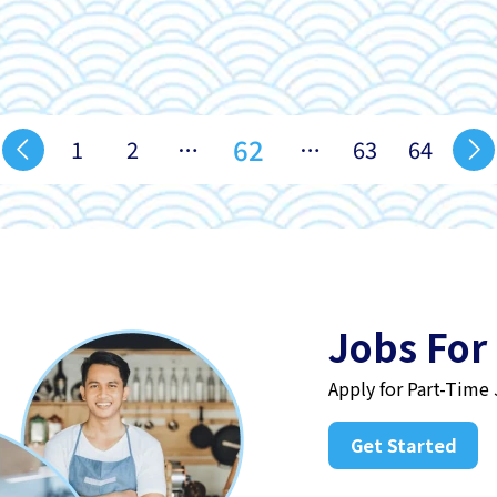
62
1
2
…
…
63
64
Jobs For
Apply for Part-Time
Get Started