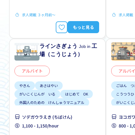
駅からバス
求人掲載 ３ヶ月前〜
求人掲載
もっと見る
ラインさぎょう
工
Job in
場（こうじょう）
アルバイト
アルバ
やきん
あさはやい
ごはん つ
がいこくじんが いる
はじめて OK
こうつうひ
外国人のための けんしゅうマニュアル
がいこくじ
駅からバスでおむかえ
ざんぎょう
ソデガウラえき (ちばけん)
ヨコガワ
みじかい 
1,100 - 1,150/hour
800 - 1
しゅう2、