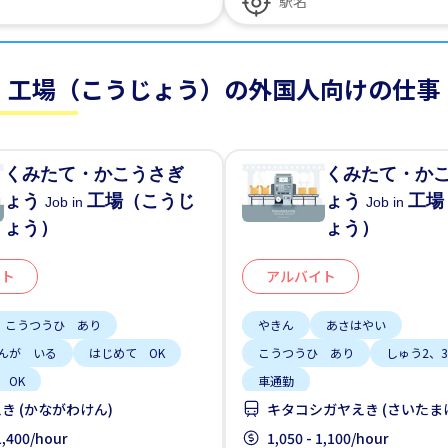
工場（こうじょう）の外国人向けの仕事
くみたて・かこうさぎ
くみたて・か
ょう
工場（こうじ
ょう
工場
Job in
Job in
ょう）
ょう）
イト
アルバイト
こうつうひ あり
やきん
あさはやい
んが いる
はじめて OK
こうつうひ あり
しゅう2、
 OK
車通勤
き (かながわけん)
キタコシガヤえき (さいたま
めの けんしゅうマニュアル
い
 1,400/hour
車通勤
1,050 - 1,100/hour