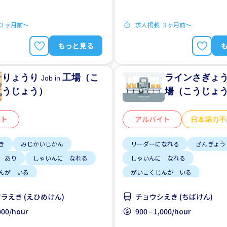
でおむかえ
 ３ヶ月前〜
求人掲載 ３ヶ月前〜
もっと見る
りょうり
工場（こ
ラインさぎょ
Job in
うじょう）
場（こうじょ
イト
アルバイト
日本語力不
き
みじかいじかん
リーダーになれる
ざんぎょう
 あり
しゃいんに なれる
しゃいんに なれる
んが いる
がいこくじんが いる
 すくない
りゅうがくせい かんげい
ラえき (えひめけん)
チョウシえき (ちばけん)
あいだの しごと
はじめて OK
じてんしゃ O
,000/hour
900 - 1,000/hour
3にち
はじめて OK
にほんごできない OK
土日