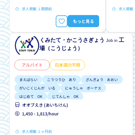
求人掲載 １周間前
求人掲載
もっと見る
くみたて・かこうさぎょう
工
Job in
場（こうじょう）
アルバイト
日本語力不問
まえばらい
こうつうひ あり
ざんぎょう おおい
がいこくじんが いる
にゅうしゃ ボーナス
はじめて OK
じてんしゃ OK
オオブえき (あいちけん)
にほんごできない OK
男性かんげい
1,450 - 1,813/hour
求人掲載 １ヶ月前