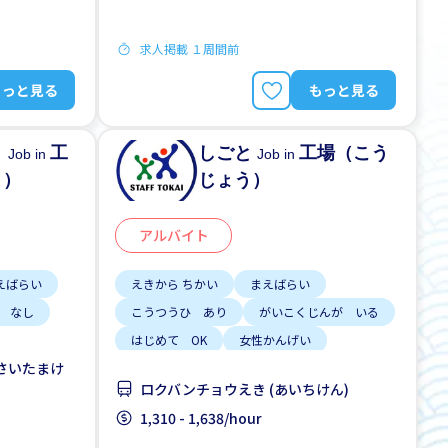
求人掲載 １周間前
もっと見る
もっと見る
う
工
しごと
工場（こう
Job in
Job in
う）
じょう）
アルバイト
えばらい
えきから ちかい
まえばらい
 なし
こうつうひ あり
がいこくじんが いる
はじめて OK
女性かんげい
さいたまけ
て OK
男性かんげい
車通勤
ロクバンチョウえき (あいちけん)
1,310 - 1,638/hour