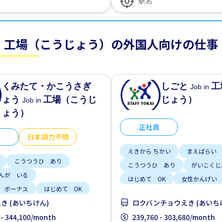
工場（こうじょう）の外国人向けの仕事
くみたて・かこうさぎ
しごと
工
Job in
ょう
工場（こうじ
じょう）
Job in
ょう）
正社員
員
日本語力不問
えきから ちかい
まえばらい
こうつうひ あり
こうつうひ あり
がいこくじ
んが いる
はじめて OK
女性かんげい
 ボーナス
はじめて OK
男性かんげい
車通勤
き (あいちけん)
ロクバンチョウえき (あいち
きない OK
男性かんげい
 - 344,100/month
239,760 - 303,680/month