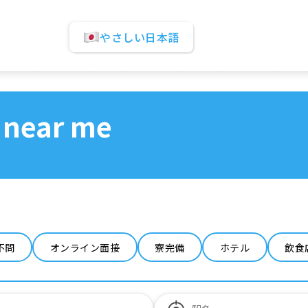
やさしい日本語
 near me
不問
オンライン面接
寮完備
ホテル
飲食