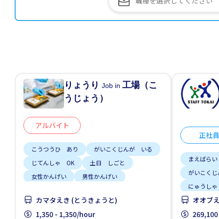
りょうり
工場（こ
Job in
うじょう）
アルバイト
正社
こうつうひ あり
がいこくじんが いる
まえばらい
じてんしゃ OK
土日 しごと
がいこくじ
女性かんげい
男性かんげい
にゅうしゃ
カマタえき (とうきょうと)
オオブえ
にほんごで
1,350 - 1,350/hour
車通勤
269,100