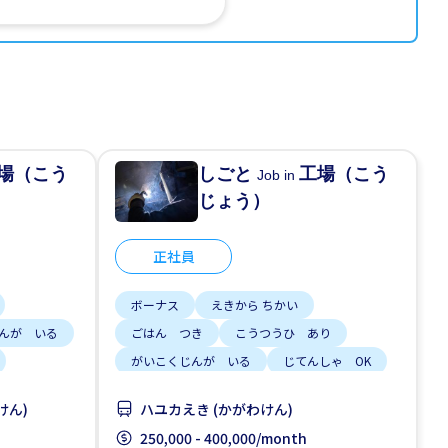
場（こう
しごと
工場（こう
Job in
じょう）
正社員
ボーナス
えきから ちかい
んが いる
ごはん つき
こうつうひ あり
がいこくじんが いる
じてんしゃ OK
女性かんげい
寮一部サポート
昇給
けん)
ハユカえき (かがわけん)
250,000 - 400,000/month