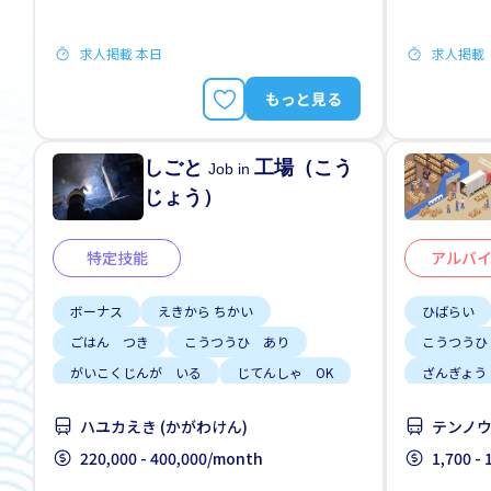
求人掲載 本日
求人掲載
もっと見る
しごと
工場（こう
Job in
じょう）
特定技能
アルバ
ボーナス
えきから ちかい
ひばらい
ごはん つき
こうつうひ あり
こうつうひ
がいこくじんが いる
じてんしゃ OK
ざんぎょう
女性かんげい
寮一部サポート
昇給
じてんしゃ
ハユカえき (かがわけん)
テンノウ
土日祝 や
220,000 - 400,000/month
1,700 -