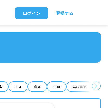
ログイン
登録する
店
工場
倉庫
建設
英語講師
IT 