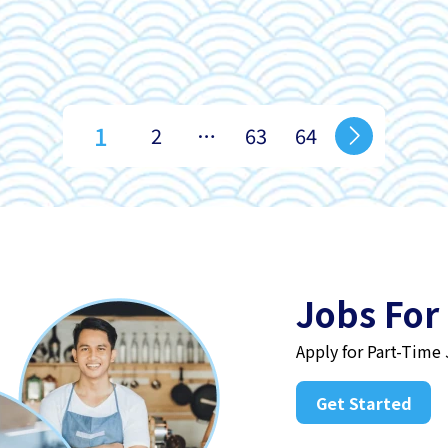
1
2
…
63
64
Jobs For
Apply for Part-Time
Get Started