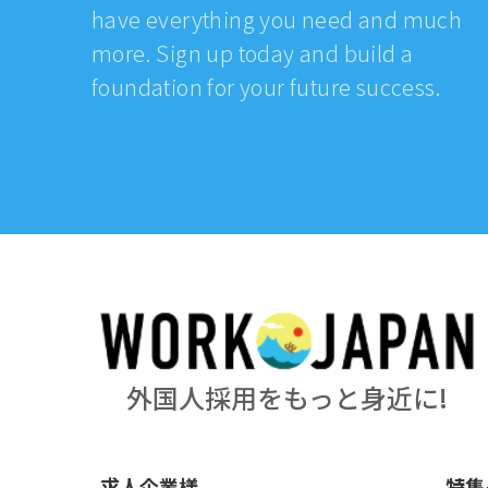
have everything you need and much
more. Sign up today and build a
foundation for your future success.
外国人採用をもっと身近に!
求人企業様
特集