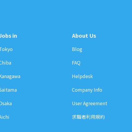
Jobs in
About Us
Tokyo
Blog
Chiba
FAQ
Kanagawa
Helpdesk
Saitama
Company Info
Osaka
User Agreement
Aichi
求職者利用規約