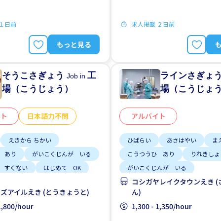
 １日前
求人掲載 ２日前
もっと見る
そうこさぎょう
工
ラインさぎょ
Job in
場（こうじょう）
場（こうじょ
イト
日本語力不問
アルバイト
えきから ちかい
ひばらい
あさはやい
ま
 あり
がいこくじんが いる
こうつうひ あり
りれきしょ
 すくない
はじめて OK
がいこくじんが いる
コシガヤレイクタウンえき (
 OK
にほんごできない OK
ざんぎょう すくない
はじめ
ズアイルえき (とうきょうと)
ん)
すみ
じてんしゃ OK
 1,800/hour
1,300 - 1,350/hour