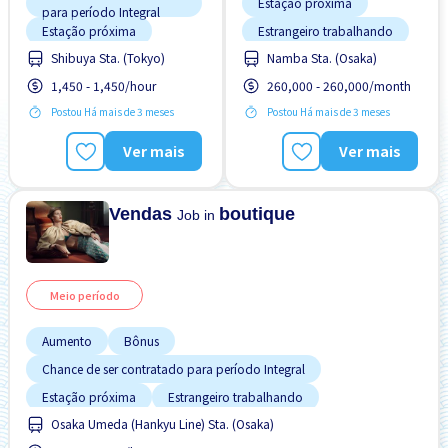
Estação próxima
para período Integral
Estação próxima
Estrangeiro trabalhando
Shibuya Sta. (Tokyo)
Namba Sta. (Osaka)
Estrangeiro trabalhando
Menos com o tempo
1,450 - 1,450/hour
260,000 - 260,000/month
Menos com o tempo
Preferência por Homens
Postou Há mais de 3 meses
Postou Há mais de 3 meses
Preferência por Homens
Preferência por Mulheres
Preferência por Mulheres
Promoção
Ver mais
Ver mais
Promoção
Sem experiência OK
Vendas
boutique
Job in
Meio período
Aumento
Bônus
Chance de ser contratado para período Integral
Estação próxima
Estrangeiro trabalhando
Osaka Umeda (Hankyu Line) Sta. (Osaka)
Menos com o tempo
Preferência por Homens