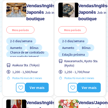
Vendas/Inglês-
Vendas/Inglês
Japonês
Japonês
Job in
Job in
boutique
boutique
Meio período
Meio período
2-3 dias/semana
2-3 dias/semana
Aumento
Bônus
Aumento
Bônus
Chance de ser contratado
Estação próxima
para período Integral
Kawaramachi, Kyoto Sta.
Estação próxima
Estrangeiro trabalhando
Asakusa Sta. (Tokyo)
(Kyoto)
Estrangeiro trabalhando
Preferência por Homens
1,200 - 1,500/hour
1,250 - 1,700/hour
Menos com o tempo
Preferência por Mulheres
Postou Há mais de 3 meses
Postou Há mais de 3 meses
Potêncial para Salário
Sem experiência OK
Alto
Ver mais
Ver mais
Preferência por Mulheres
Transporte pago
Vendas/Inglês-
Vendas/Japon