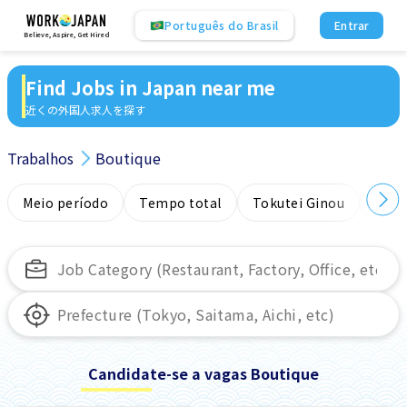
Português do Brasil
Entrar
Believe, Aspire, Get Hired
Find Jobs in Japan near me
近くの外国人求人を探す
Trabalhos
Boutique
Meio período
Tempo total
Tokutei Ginou
Sem
Candidate-se a vagas Boutique