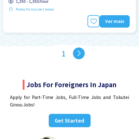
1,350 - 1,350/hour
Preferência por Mulheres
Promoção
Postou Há mais de 3 meses
Ver mais
1
Jobs For Foreigners In Japan
Apply for Part-Time Jobs, Full-Time Jobs and Tokutei
Ginou Jobs!
Get Started