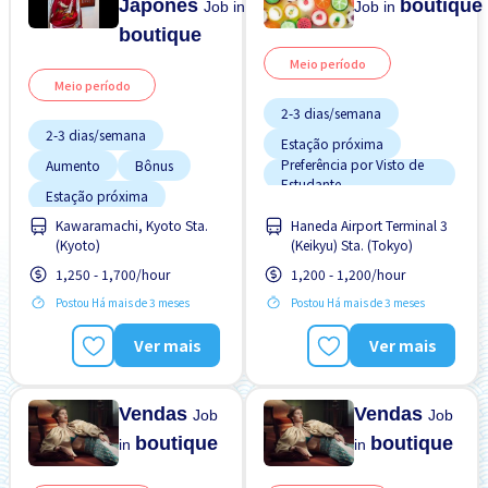
Japonês
boutique
Job in
Job in
boutique
Meio período
Meio período
2-3 dias/semana
2-3 dias/semana
Estação próxima
Preferência por Visto de
Aumento
Bônus
Estudante
Estação próxima
Sem experiência OK
Kawaramachi, Kyoto Sta.
Haneda Airport Terminal 3
Estrangeiro trabalhando
Transporte pago
(Kyoto)
(Keikyu) Sta. (Tokyo)
Preferência por Homens
Turno FDS
1,250 - 1,700/hour
1,200 - 1,200/hour
Preferência por Mulheres
Postou Há mais de 3 meses
Postou Há mais de 3 meses
Sem experiência OK
Ver mais
Ver mais
Transporte pago
Vendas
Vendas
Job
Job
boutique
boutique
in
in