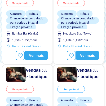
Meio período
Meio período
Aumento
Bônus
Aumento
Bônus
Chance de ser contratado
Chance de ser contratado
para período Integral
para período Integral
Estação próxima
Estação próxima
Namba Sta. (Osaka)
Ikebukuro Sta. (Tokyo)
Estrangeiro trabalhando
Estrangeiro trabalhando
1,350 - 1,350/hour
1,450 - 1,450/hour
Menos com o tempo
Menos com o tempo
Postou Há mais de 3 meses
Postou Há mais de 3 meses
Preferência por Homens
Preferência por Homens
Preferência por Mulheres
Preferência por Mulheres
Ver mais
Ver mais
Promoção
Promoção
Vendas
Vendas
Job
Job
boutique
boutique
in
in
Meio período
Tempo total
Aumento
Bônus
Aumento
Bônus
Chance de ser contratado