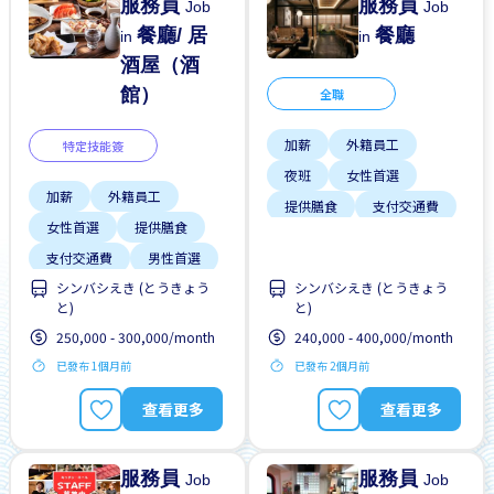
服務員
服務員
Job
Job
餐廳/ 居
餐廳
in
in
酒屋（酒
館）
全職
加薪
外籍員工
特定技能簽
夜班
女性首選
加薪
外籍員工
提供膳食
支付交通費
女性首選
提供膳食
獎勵
男性首選
支付交通費
男性首選
週末輪班
シンバシえき (とうきょう
シンバシえき (とうきょう
週末輪班
靠近車站
と)
と)
高收入潛能
250,000 - 300,000/month
240,000 - 400,000/month
已發布 1個月前
已發布 2個月前
查看更多
查看更多
服務員
服務員
Job
Job