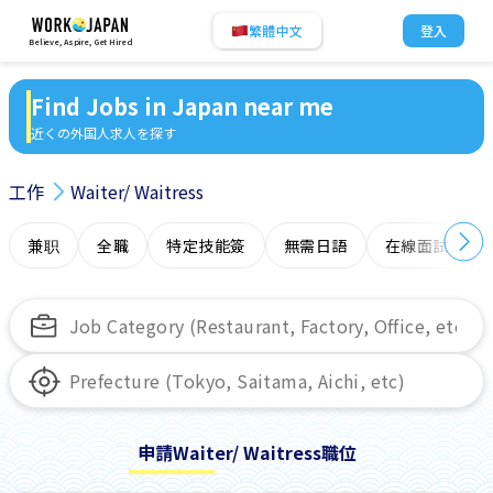
繁體中文
登入
Believe, Aspire, Get Hired
Find Jobs in Japan near me
近くの外国人求人を探す
工作
Waiter/ Waitress
兼职
全職
特定技能簽
無需日語
在線面試
申請Waiter/ Waitress職位