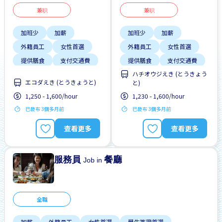
兼职
兼职
加班少
加薪
加班少
加薪
外籍員工
女性首選
外籍員工
女性首選
提供膳食
支付交通費
提供膳食
支付交通費
ハチオウジえき (とうきょう
晉陞
晉陞
エコダえき (とうきょうと)
と)
有機會被錄取全職工作
有機會被錄取全職工作
1,250 - 1,600/hour
1,230 - 1,600/hour
每週2-3天
每週2-3天
已發布 3個多月前
已發布 3個多月前
查看更多
查看更多
服務員
餐廳
Job in
全職
加薪
外籍員工
女性首選
學生簽證首選