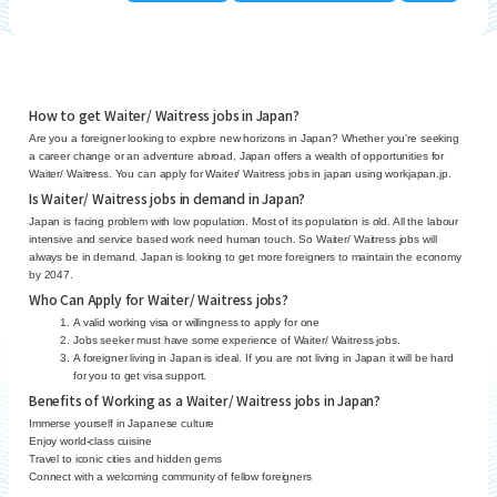
How to get Waiter/ Waitress jobs in Japan?
Are you a foreigner looking to explore new horizons in Japan? Whether you’re seeking
a career change or an adventure abroad, Japan offers a wealth of opportunities for
Waiter/ Waitress. You can apply for Waiter/ Waitress jobs in japan using workjapan.jp.
Is Waiter/ Waitress jobs in demand in Japan?
Japan is facing problem with low population. Most of its population is old. All the labour
intensive and service based work need human touch. So Waiter/ Waitress jobs will
always be in demand. Japan is looking to get more foreigners to maintain the economy
by 2047.
Who Can Apply for Waiter/ Waitress jobs?
A valid working visa or willingness to apply for one
Jobs seeker must have some experience of Waiter/ Waitress jobs.
A foreigner living in Japan is ideal. If you are not living in Japan it will be hard
for you to get visa support.
Benefits of Working as a Waiter/ Waitress jobs in Japan?
Immerse yourself in Japanese culture
Enjoy world-class cuisine
Travel to iconic cities and hidden gems
Connect with a welcoming community of fellow foreigners