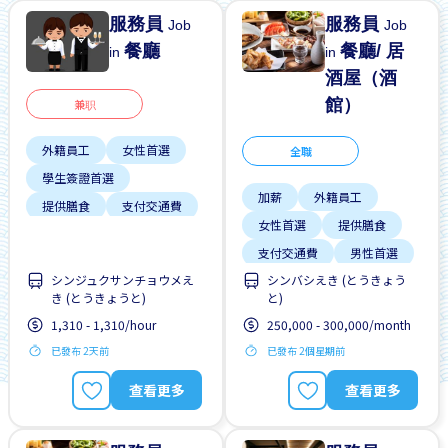
服務員
服務員
Job
Job
餐廳
餐廳/ 居
in
in
酒屋（酒
館）
兼职
外籍員工
女性首選
全職
學生簽證首選
加薪
外籍員工
提供膳食
支付交通費
女性首選
提供膳食
每週2-3天
男性首選
支付交通費
男性首選
週末輪班
靠近車站
シンジュクサンチョウメえ
シンバシえき (とうきょう
週末輪班
靠近車站
き (とうきょうと)
と)
高收入潛能
1,310 - 1,310/hour
250,000 - 300,000/month
已發布 2天前
已發布 2個星期前
查看更多
查看更多