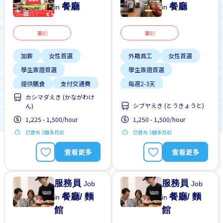
餐廳
餐廳
in
in
兼职
兼职
加薪
女性首選
外籍員工
女性首選
學生簽證首選
學生簽證首選
提供膳食
支付交通費
每週2-3天
カシマダえき (かながわけ
每週2-3天
無經驗要求
シブヤえき (とうきょうと)
ん)
無經驗要求
週末輪班
1,225 - 1,500/hour
1,250 - 1,500/hour
高收入潛能
已發布 3個多月前
已發布 3個多月前
查看更多
查看更多
服務員
服務員
Job
Job
餐廳/ 麵
餐廳/ 麵
in
in
館
館