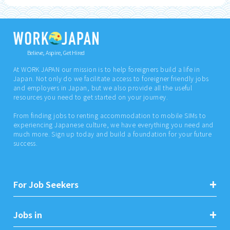
Believe, Aspire, Get Hired
At WORK JAPAN our mission is to help foreigners build a life in
Japan. Not only do we facilitate access to foreigner friendly jobs
and employers in Japan, but we also provide all the useful
resources you need to get started on your journey.
From finding jobs to renting accommodation to mobile SIMs to
experiencing Japanese culture, we have everything you need and
much more. Sign up today and build a foundation for your future
success.
For Job Seekers
Jobs in