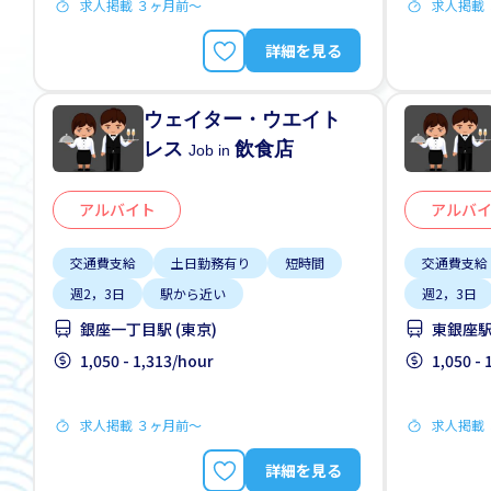
求人掲載 ３ヶ月前〜
求人掲載
詳細を見る
ウェイター・ウエイト
レス
飲食店
Job in
アルバイト
アルバ
交通費支給
土日勤務有り
短時間
交通費支給
週2，3日
駅から近い
週2，3日
銀座一丁目駅 (東京)
東銀座駅 
1,050 - 1,313/hour
1,050 -
求人掲載 ３ヶ月前〜
求人掲載
詳細を見る