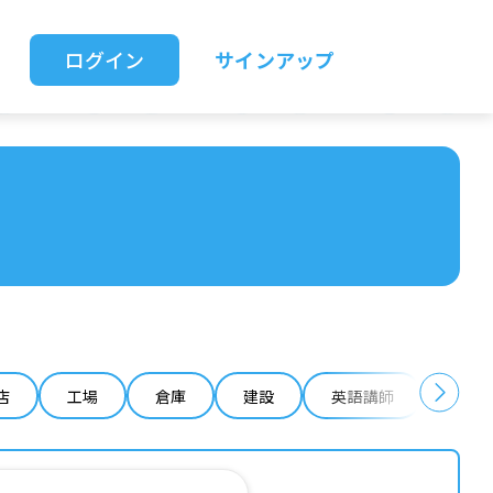
ログイン
サインアップ
店
工場
倉庫
建設
英語講師
IT 