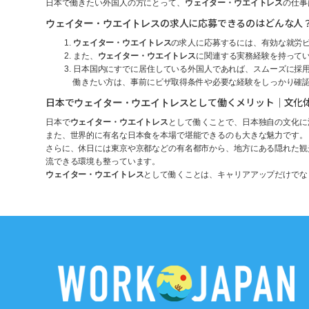
日本で働きたい外国人の方にとって、
ウェイター・ウエイトレス
の仕事
の求人に応募できるのはどんな人
ウェイター・ウエイトレス
ウェイター・ウエイトレス
の求人に応募するには、有効な就労
また、
ウェイター・ウエイトレス
に関連する実務経験を持って
日本国内にすでに居住している外国人であれば、スムーズに採
働きたい方は、事前にビザ取得条件や必要な経験をしっかり確
日本で
として働くメリット｜文化
ウェイター・ウエイトレス
日本で
ウェイター・ウエイトレス
として働くことで、日本独自の文化に
また、世界的に有名な日本食を本場で堪能できるのも大きな魅力です。
さらに、休日には東京や京都などの有名都市から、地方にある隠れた観
流できる環境も整っています。
ウェイター・ウエイトレス
として働くことは、キャリアアップだけでな