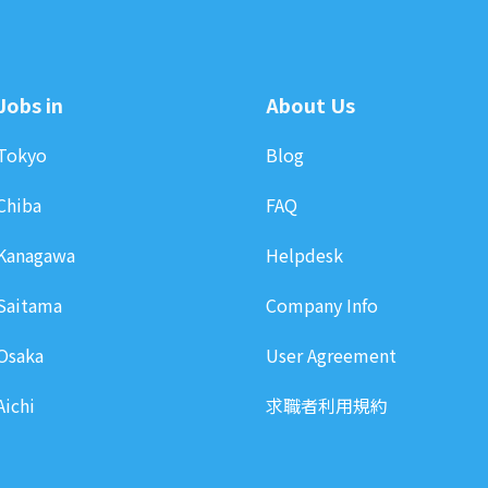
Jobs in
About Us
Tokyo
Blog
Chiba
FAQ
Kanagawa
Helpdesk
Saitama
Company Info
Osaka
User Agreement
Aichi
求職者利用規約