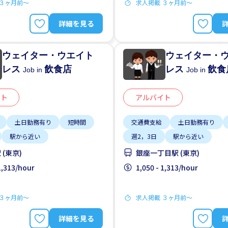
 ３ヶ月前〜
求人掲載 ３ヶ月前〜
詳細を見る
ウェイター・ウエイト
ウェイター・
レス
飲食店
レス
飲食
Job in
Job in
イト
アルバイト
土日勤務有り
短時間
交通費支給
土日勤務有り
駅から近い
週2，3日
駅から近い
(東京)
銀座一丁目駅 (東京)
 1,313/hour
1,050 - 1,313/hour
 ３ヶ月前〜
求人掲載 ３ヶ月前〜
詳細を見る