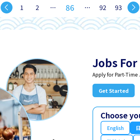
86
1
2
…
…
92
93
Jobs For
Apply for Part-Time
Get Started
Choose yo
English