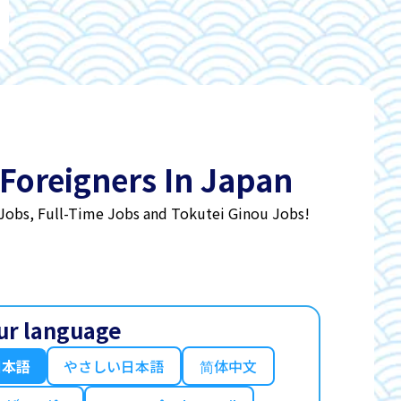
 Foreigners In Japan
 Jobs, Full-Time Jobs and Tokutei Ginou Jobs!
ur language
日本語
やさしい日本語
简体中文