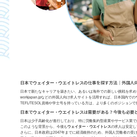
日本で
の仕事を探す方法｜外国人
ウェイター・ウエイトレス
日本で新たなキャリアを築きたい、あるいは海外での新しい挑戦を求め
workjapan.jpなどの外国人向け求人サイトを活用すれば、日本国内での
TEFL/TESOL資格や学士号を持っている方は、より多くのポジション
日本で
は需要がある？今後も必要
ウェイター・ウエイトレス
日本は少子高齢化が進行しており、特に労働集約型産業やサービス業で
このような背景から、今後も
ウェイター・ウエイトレス
の求人は安定し
さらに、日本政府は2047年までに経済維持のため、外国人労働者の受