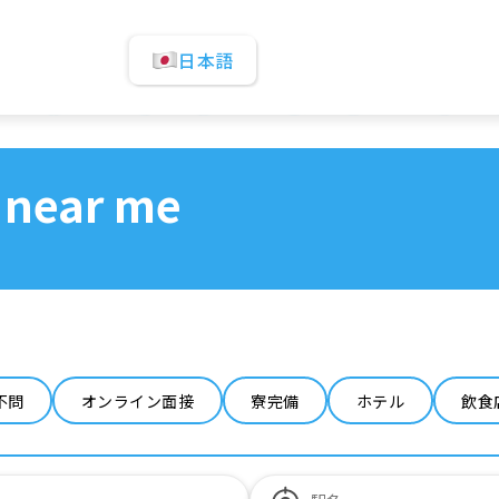
日本語
 near me
不問
オンライン面接
寮完備
ホテル
飲食