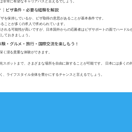
は非常に有望なキャリアパスと言えるでしょう。
？｜ビザ条件・必要な経験を解説
ビザを保持しているか、ビザ取得の意思があることが基本条件です。
いることが多くの求人で求められています。
用される可能性が高いですが、日本国外からの応募者はビザサポートの面でハードル
認しておきましょう。
体験・グルメ・旅行・国際交流を楽しもう！
深く浸る貴重な体験ができます。
光スポットまで、さまざまな場所を自由に旅することが可能です。 日本には多くの
く、ライフスタイル全体を豊かにするチャンスと言えるでしょう。