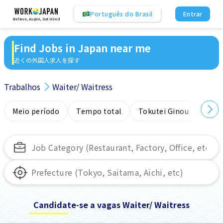
Português do Brasil
Entrar
Believe, Aspire, Get Hired
Find Jobs in Japan near me
近くの外国人求人を探す
Trabalhos
Waiter/ Waitress
Meio período
Tempo total
Tokutei Ginou
Sem
Candidate-se a vagas Waiter/ Waitress