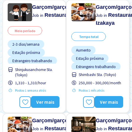
Garçom/garçonete
Garçom/garço
Restaurante
Restaura
Job in
Job in
Izakaya
Meio período
Tempo total
2-3 dias/semana
Aumento
Estação próxima
Estação próxima
Estrangeiro trabalhando
Estrangeiro trabalhando
Preferência por Homens
Shinjukusanchome Sta.
Potêncial para Salário
Shimbashi Sta. (Tokyo)
(Tokyo)
Preferência por Mulheres
Alto
1,310 - 1,310/hour
250,000 - 300,000/month
Preferência por Visto de
Preferência por Homens
Estudante
Postou 1 semana atrás
Postou 1 mês atrás
Preferência por Mulheres
Refeições Fornecidas
Refeições Fornecidas
Ver mais
Ver mais
Transporte pago
Transporte pago
Turno FDS
Turno FDS
Garçom/garçonete
Garçom/garço
Restaurante/
Restaura
Job in
Job in