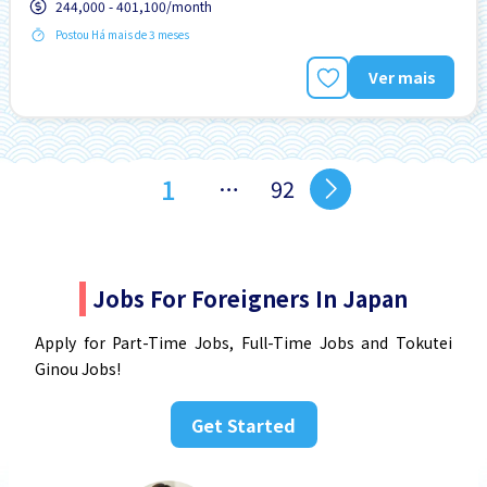
244,000 - 401,100/month
Preferência por Mulheres
Preferência por Visto de Estudante
Postou Há mais de 3 meses
Ver mais
1
…
92
Jobs For Foreigners In Japan
Apply for Part-Time Jobs, Full-Time Jobs and Tokutei
Ginou Jobs!
Get Started