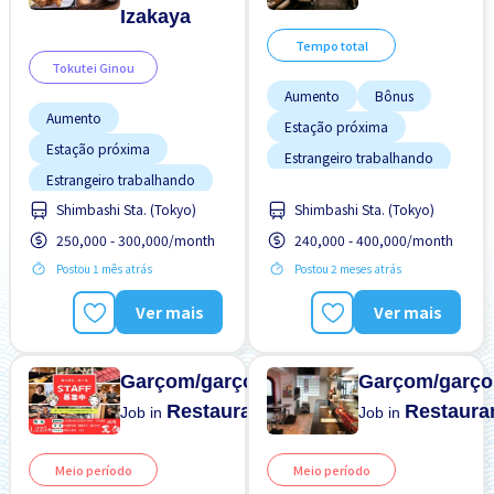
Izakaya
Tempo total
Tokutei Ginou
Aumento
Bônus
Aumento
Estação próxima
Estação próxima
Estrangeiro trabalhando
Estrangeiro trabalhando
Preferência por Homens
Potêncial para Salário
Shimbashi Sta. (Tokyo)
Shimbashi Sta. (Tokyo)
Preferência por Mulheres
Alto
250,000 - 300,000/month
240,000 - 400,000/month
Preferência por Homens
Refeições Fornecidas
Postou 1 mês atrás
Postou 2 meses atrás
Preferência por Mulheres
Transporte pago
Refeições Fornecidas
Ver mais
Ver mais
Turno FDS
Transporte pago
Turno FDS
Garçom/garçonete
Garçom/garço
Restaurante
Restaura
Job in
Job in
Meio período
Meio período