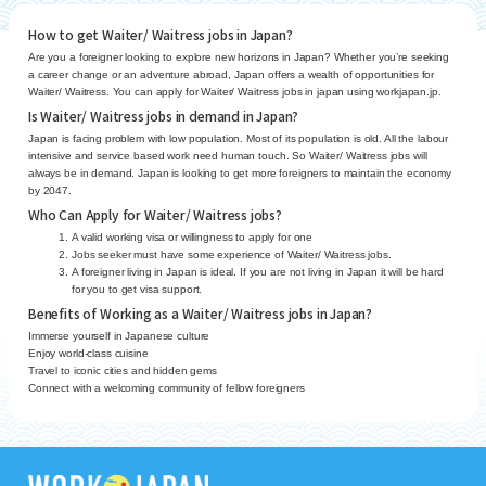
How to get Waiter/ Waitress jobs in Japan?
Are you a foreigner looking to explore new horizons in Japan? Whether you’re seeking
a career change or an adventure abroad, Japan offers a wealth of opportunities for
Waiter/ Waitress. You can apply for Waiter/ Waitress jobs in japan using workjapan.jp.
Is Waiter/ Waitress jobs in demand in Japan?
Japan is facing problem with low population. Most of its population is old. All the labour
intensive and service based work need human touch. So Waiter/ Waitress jobs will
always be in demand. Japan is looking to get more foreigners to maintain the economy
by 2047.
Who Can Apply for Waiter/ Waitress jobs?
A valid working visa or willingness to apply for one
Jobs seeker must have some experience of Waiter/ Waitress jobs.
A foreigner living in Japan is ideal. If you are not living in Japan it will be hard
for you to get visa support.
Benefits of Working as a Waiter/ Waitress jobs in Japan?
Immerse yourself in Japanese culture
Enjoy world-class cuisine
Travel to iconic cities and hidden gems
Connect with a welcoming community of fellow foreigners