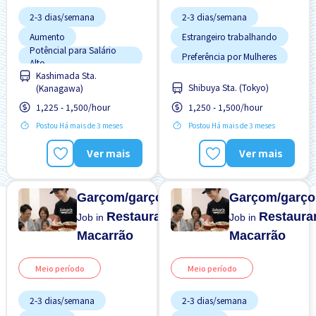
2-3 dias/semana
2-3 dias/semana
Aumento
Estrangeiro trabalhando
Potêncial para Salário
Preferência por Mulheres
Alto
Preferência por Visto de
Kashimada Sta.
Preferência por Mulheres
Estudante
Shibuya Sta. (Tokyo)
(Kanagawa)
Preferência por Visto de
Sem experiência OK
Estudante
1,225 - 1,500/hour
1,250 - 1,500/hour
Refeições Fornecidas
Postou Há mais de 3 meses
Postou Há mais de 3 meses
Sem experiência OK
Ver mais
Ver mais
Transporte pago
Turno FDS
Garçom/garçonete
Garçom/garço
Restaurante/
Restaura
Job in
Job in
Macarrão
Macarrão
Meio período
Meio período
2-3 dias/semana
2-3 dias/semana