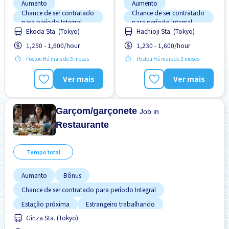
Aumento
Aumento
Chance de ser contratado
Chance de ser contratado
para período Integral
para período Integral
Ekoda Sta. (Tokyo)
Hachioji Sta. (Tokyo)
Estrangeiro trabalhando
Estação próxima
1,250 - 1,600/hour
1,230 - 1,600/hour
Menos com o tempo
Estrangeiro trabalhando
Potêncial para Salário
Postou Há mais de 3 meses
Postou Há mais de 3 meses
Menos com o tempo
Alto
Preferência por Mulheres
Preferência por Mulheres
Ver mais
Ver mais
Promoção
Promoção
Refeições Fornecidas
Refeições Fornecidas
Garçom/garçonete
Job in
Restaurante
Tempo total
Aumento
Bônus
Chance de ser contratado para período Integral
Estação próxima
Estrangeiro trabalhando
Ginza Sta. (Tokyo)
Potêncial para Salário Alto
Preferência por Homens