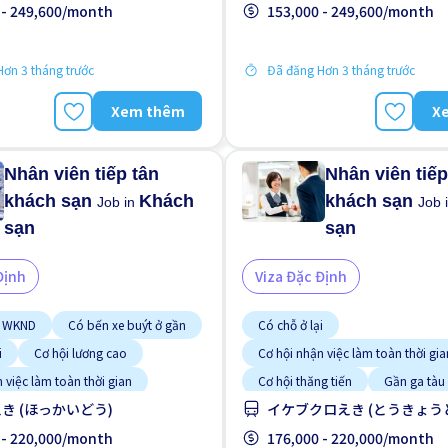
 - 249,600/month
153,000 - 249,600/month
ơn 3 tháng trước
Đã đăng Hơn 3 tháng trước
Xem thêm
X
Nhân viên tiếp tân
Nhân viên tiếp
khách sạn
Khách
khách sạn
Job in
Job 
sạn
sạn
Định
Viza Đặc Định
i WKND
Có bến xe buýt ở gần
Có chỗ ở lại
i
Cơ hội lương cao
Cơ hội nhận việc làm toàn thời gia
 việc làm toàn thời gian
Cơ hội thăng tiến
Gần ga tàu
き (ほっかいどう)
イケブクロえき (とうきょう
g tiến
Gần ga tàu
Giao dịch đã thanh toán
 ăn
 - 220,000/month
Không cần kinh nghiệm
Không cần kinh nghiệm
176,000 - 220,000/month