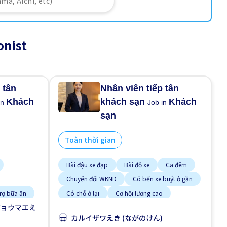
onist
 tân
Nhân viên tiếp tân
Khách
khách sạn
Khách
in
Job in
sạn
Toàn thời gian
Bãi đậu xe đạp
Bãi đỗ xe
Ca đêm
Chuyển đổi WKND
Có bến xe buýt ở gần
trợ bữa ăn
Có chỗ ở lại
Cơ hội lương cao
ジョウマエえ
 nghiệm
Cơ hội nhận việc làm toàn thời gian
カルイザワえき (ながのけん)
Cơ hội thăng tiến