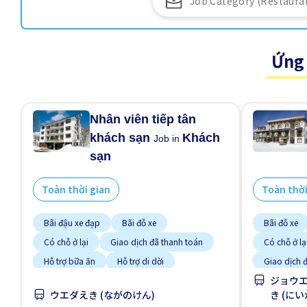
Ứng 
Nhân viên tiếp tân
khách sạn
Khách
Job in
sạn
Toàn thời gian
Toàn thời
Bãi đậu xe đạp
Bãi đỗ xe
Bãi đỗ xe
Có chỗ ở lại
Giao dịch đã thanh toán
Có chỗ ở lạ
Hỗ trợ bữa ăn
Hỗ trợ di dời
Giao dịch 
ジョウ
Không cần kinh nghiệm
Thời hạn ngắn
Hỗ trợ di dờ
ウエダえき (ながのけん)
き (に
Ưu tiên có visa học sinh
Thời hạn n