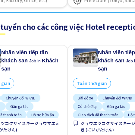
tuyển cho các công việc Hotel recepti
Nhân viên tiếp tân
Nhân viên tiếp
khách sạn
Khách
khách sạn
Job in
Job 
sạn
sạn
 gian
Toàn thời gian
Chuyển đổi WKND
Bãi đỗ xe
Chuyển đổi WKND
i
Gần ga tàu
Có chỗ ở lại
Gần ga tàu
đã thanh toán
Hỗ trợ bữa ăn
Giao dịch đã thanh toán
Hỗ 
エツコクサイスキージョウマエえ
ジョウエツコクサイスキー
i
Không cần kinh nghiệm
Hỗ trợ di dời
Không cần kinh
いがたけん)
き (にいがたけん)
gắn
Thời hạn ngắn