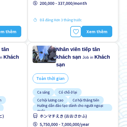
200,000 - 337,000/month
Đã đăng Hơn 3 tháng trước
em thêm
Xem thêm
 tân
Nhân viên tiếp tân
Khách
khách sạn
Khách
in
Job in
sạn
Toàn thời gian
Ca sáng
Có chỗ ở lại
n
Cơ hội lương cao
Cơ hội thăng tiến
Hướng dẫn đào tạo dành cho người ngoại
quốc
と)
ホンマチえき (おおさかふ)
Không cần kinh nghiệm
Nhiều hơn theo thời gian
5,750,000 - 7,000,000/year