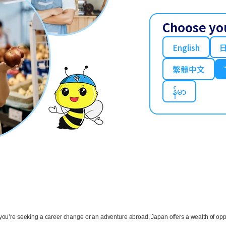
Choose yo
English
繁體中文
န်မာ
u’re seeking a career change or an adventure abroad, Japan offers a wealth of opportu