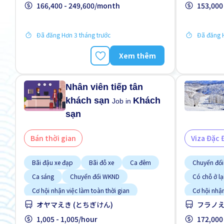
166,400 - 249,600/month
153,000
Đã đăng Hơn 3 tháng trước
Đã đăng H
Xem thêm
Nhân viên tiếp tân
khách sạn
Khách
Job in
sạn
Bán thời gian
Viza Đặc 
Bãi đậu xe đạp
Bãi đỗ xe
Ca đêm
Chuyển đổ
Ca sáng
Chuyển đổi WKND
Có chỗ ở lạ
Cơ hội nhận việc làm toàn thời gian
Cơ hội nhận
オヤマえき (とちぎけん)
フラノえ
Gần ga tàu
Ít hơn theo thời gian
Cơ hội thăn
Ưu tiên có visa học sinh
1,005 - 1,005/hour
Hỗ trợ bữa
172,000