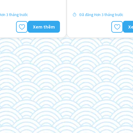
Lao động người nước ngoài
N
Ưu tiên nam giới
ơn 3 tháng trước
Đã đăng Hơn 3 tháng trước
Xem thêm
X