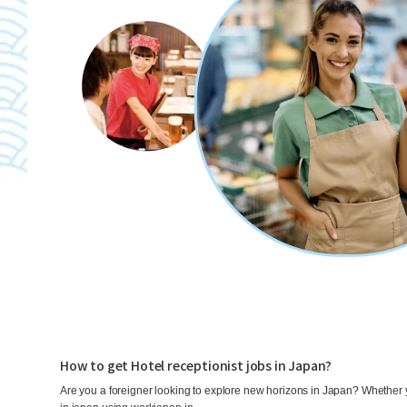
How to get Hotel receptionist jobs in Japan?
Are you a foreigner looking to explore new horizons in Japan? Whether yo