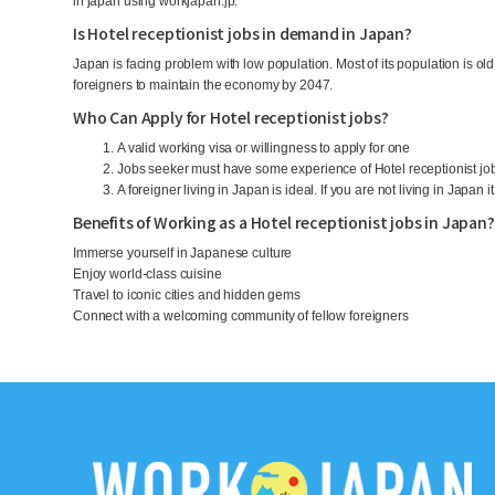
in japan using workjapan.jp.
Is Hotel receptionist jobs in demand in Japan?
Japan is facing problem with low population. Most of its population is o
foreigners to maintain the economy by 2047.
Who Can Apply for Hotel receptionist jobs?
A valid working visa or willingness to apply for one
Jobs seeker must have some experience of Hotel receptionist jo
A foreigner living in Japan is ideal. If you are not living in Japan i
Benefits of Working as a Hotel receptionist jobs in Japan?
Immerse yourself in Japanese culture
Enjoy world-class cuisine
Travel to iconic cities and hidden gems
Connect with a welcoming community of fellow foreigners