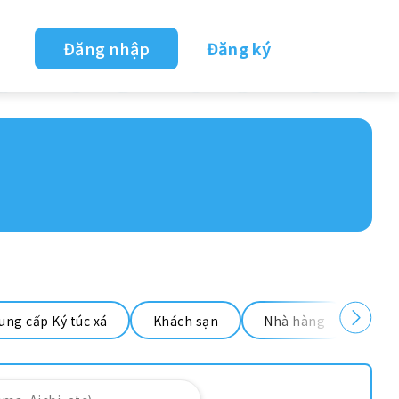
Đăng nhập
Đăng ký
ung cấp Ký túc xá
Khách sạn
Nhà hàng
Nhà