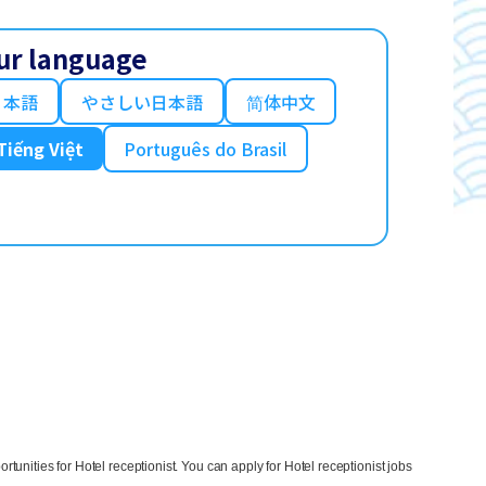
ur language
日本語
やさしい日本語
简体中文
Tiếng Việt
Português do Brasil
nities for Hotel receptionist. You can apply for Hotel receptionist jobs