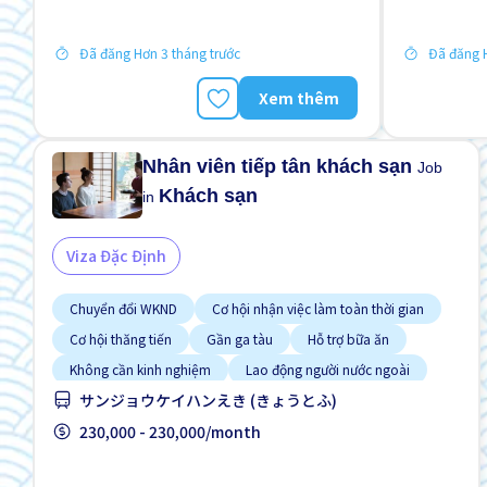
Đã đăng Hơn 3 tháng trước
Đã đăng H
Xem thêm
Nhân viên tiếp tân khách sạn
Job
Khách sạn
in
Viza Đặc Định
Chuyển đổi WKND
Cơ hội nhận việc làm toàn thời gian
Cơ hội thăng tiến
Gần ga tàu
Hỗ trợ bữa ăn
Không cần kinh nghiệm
Lao động người nước ngoài
サンジョウケイハンえき (きょうとふ)
Nâng cao
Phúc lợi
230,000 - 230,000/month