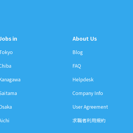
Jobs in
About Us
Tokyo
Blog
Chiba
FAQ
Kanagawa
Helpdesk
Saitama
Company Info
Osaka
User Agreement
Aichi
求職者利用規約