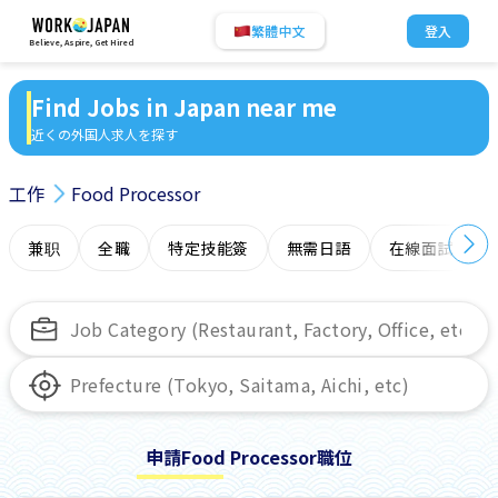
繁體中文
登入
Believe, Aspire, Get Hired
Find Jobs in Japan near me
近くの外国人求人を探す
工作
Food Processor
兼职
全職
特定技能簽
無需日語
在線面試
申請Food Processor職位