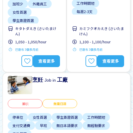
工作時間短
加班少
外籍員工
每週2-3天
女性首選
自行車停放處
學生簽證首選
キタトダえき (さいたまけ
カミフクオカえき (さいたま
工作時間短
ん)
けん)
無日本語要求
1,050 - 1,050/hour
1,100 - 1,100/hour
無經驗要求
男性首選
已發布 3個多月前
已發布 3個多月前
自行車停放處
查看更多
查看更多
烹飪
工廠
Job in
兼职
無需日語
停車位
女性首選
學生簽證首選
工作時間短
支付交通費
早班
無日本語要求
無經驗要求