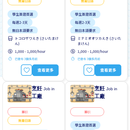
無需日語
無需日語
學生簽證首選
學生簽證首選
每週2-3天
每週2-3天
無日本語要求
無日本語要求
トコロザワえき (さいたまけ
ミナミオオツカえき (さいた
自行車停放處
自行車停放處
ん)
まけん)
1,000 - 1,000/hour
1,000 - 1,000/hour
已發布 3個多月前
已發布 3個多月前
查看更多
查看更多
烹飪
烹飪
Job in
Job in
工廠
工廠
兼职
兼职
無需日語
學生簽證首選