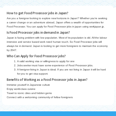
How to get Food Processor jobs in Japan?
Are you a foreigner looking to explore new horizons in Japan? Whether you’re seeking
a career change or an adventure abroad, Japan offers a wealth of opportunities for
Food Processor. You can apply for Food Processor jobs in japan using workjapan.jp.
Is Food Processor jobs in demand in Japan?
Japan is facing problem with low population. Most of its population is old. All the labour
intensive and service based work need human touch. So Food Processor jobs will
always be in demand. Japan is looking to get more foreigners to maintain the economy
by 2047.
Who Can Apply for Food Processor jobs?
A valid working visa or willingness to apply for one
Jobs seeker must have some experience of Food Processor jobs.
A foreigner living in Japan is ideal. If you are not living in Japan it will be hard
for you to get visa support.
Benefits of Working as a Food Processor jobs in Japan?
Immerse yourself in Japanese culture
Enjoy world-class cuisine
Travel to iconic cities and hidden gems
Connect with a welcoming community of fellow foreigners