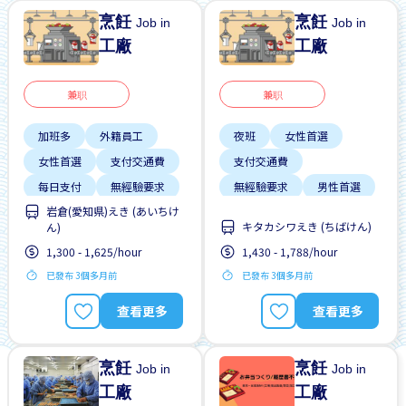
烹飪
烹飪
Job in
Job in
工廠
工廠
兼职
兼职
加班多
外籍員工
夜班
女性首選
女性首選
支付交通費
支付交通費
每日支付
無經驗要求
無經驗要求
男性首選
岩倉(愛知県)えき (あいちけ
無需簡歷
男性首選
自行車停放處
キタカシワえき (ちばけん)
ん)
自行車停放處
靠近車站
預付工資
1,300 - 1,625/hour
1,430 - 1,788/hour
已發布 3個多月前
已發布 3個多月前
查看更多
查看更多
烹飪
烹飪
Job in
Job in
工廠
工廠