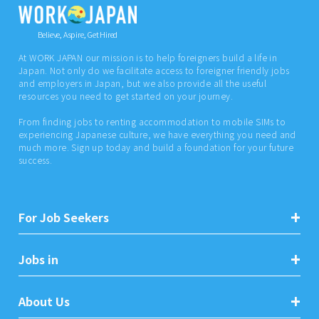
Believe, Aspire, Get Hired
At WORK JAPAN our mission is to help foreigners build a life in
Japan. Not only do we facilitate access to foreigner friendly jobs
and employers in Japan, but we also provide all the useful
resources you need to get started on your journey.
From finding jobs to renting accommodation to mobile SIMs to
experiencing Japanese culture, we have everything you need and
much more. Sign up today and build a foundation for your future
success.
For Job Seekers
Jobs in
About Us