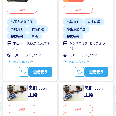
兼职
兼职
外國人培訓手冊
外籍員工
女性首選
外籍員工
女性首選
學生簽證首選
提供宿舍
早班
提供宿舍
本山(香川県)えき (かがわけ
シンキバえき (とうきょう
晉陞
有機會被錄取全職工作
ん)
と)
有機會被錄取全職工作
無經驗要求
無需簡歷
1,000 - 1,250/hour
1,050 - 1,100/hour
男性首選
男性首選
週末輪班
已發布 3個多月前
已發布 3個多月前
查看更多
查看更多
烹飪
烹飪
Job in
Job in
工廠
工廠
兼职
兼职