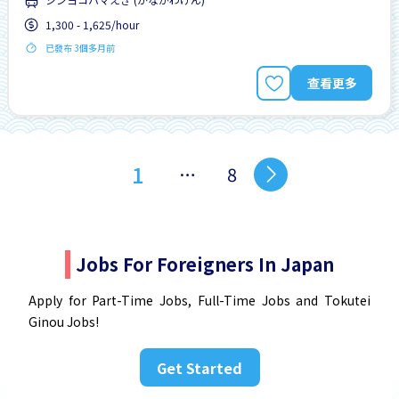
1,300 - 1,625/hour
已發布 3個多月前
查看更多
1
…
8
Jobs For Foreigners In Japan
Apply for Part-Time Jobs, Full-Time Jobs and Tokutei
Ginou Jobs!
Get Started