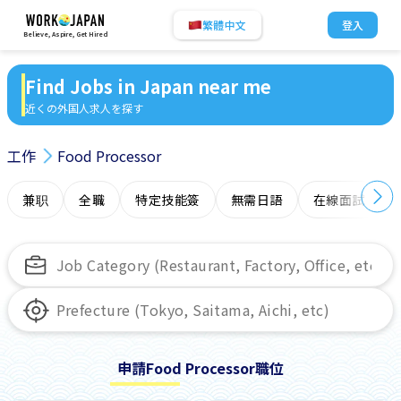
繁體中文
登入
Believe, Aspire, Get Hired
Find Jobs in Japan near me
近くの外国人求人を探す
工作
Food Processor
兼职
全職
特定技能簽
無需日語
在線面試
申請Food Processor職位