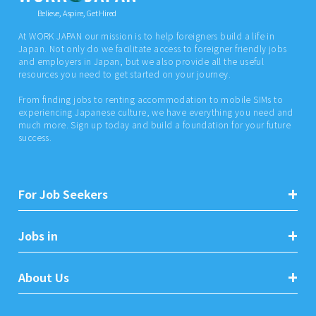
Believe, Aspire, Get Hired
At WORK JAPAN our mission is to help foreigners build a life in
Japan. Not only do we facilitate access to foreigner friendly jobs
and employers in Japan, but we also provide all the useful
resources you need to get started on your journey.
From finding jobs to renting accommodation to mobile SIMs to
experiencing Japanese culture, we have everything you need and
much more. Sign up today and build a foundation for your future
success.
For Job Seekers
Jobs in
About Us