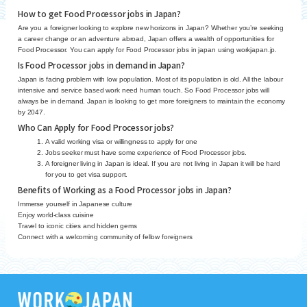
How to get Food Processor jobs in Japan?
Are you a foreigner looking to explore new horizons in Japan? Whether you’re seeking
a career change or an adventure abroad, Japan offers a wealth of opportunities for
Food Processor. You can apply for Food Processor jobs in japan using workjapan.jp.
Is Food Processor jobs in demand in Japan?
Japan is facing problem with low population. Most of its population is old. All the labour
intensive and service based work need human touch. So Food Processor jobs will
always be in demand. Japan is looking to get more foreigners to maintain the economy
by 2047.
Who Can Apply for Food Processor jobs?
A valid working visa or willingness to apply for one
Jobs seeker must have some experience of Food Processor jobs.
A foreigner living in Japan is ideal. If you are not living in Japan it will be hard
for you to get visa support.
Benefits of Working as a Food Processor jobs in Japan?
Immerse yourself in Japanese culture
Enjoy world-class cuisine
Travel to iconic cities and hidden gems
Connect with a welcoming community of fellow foreigners