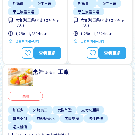
外籍員工
女性首選
外籍員工
女性首選
學生簽證首選
學生簽證首選
大宮(埼玉県)えき (さいたま
大宮(埼玉県)えき (さいたま
支付交通費
每日支付
支付交通費
每日支付
けん)
けん)
無日本語要求
無日本語要求
1,250 - 1,250/hour
1,250 - 1,250/hour
無經驗要求
無經驗要求
已發布 3個多月前
已發布 3個多月前
查看更多
查看更多
烹飪
工廠
Job in
兼职
加班少
外籍員工
女性首選
支付交通費
每日支付
無經驗要求
無需簡歷
男性首選
週末輪班
シンヨコハマえき (かながわけん)