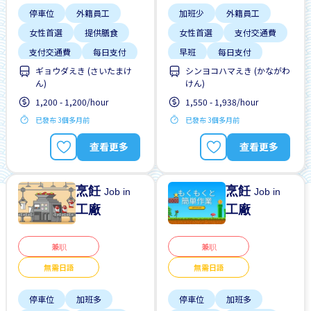
停車位
外籍員工
加班少
外籍員工
女性首選
提供膳食
女性首選
支付交通費
支付交通費
每日支付
早班
每日支付
ギョウダえき (さいたまけ
シンヨコハマえき (かながわ
無經驗要求
男性首選
無經驗要求
無需簡歷
ん)
けん)
自行車停放處
男性首選
1,200 - 1,200/hour
1,550 - 1,938/hour
已發布 3個多月前
已發布 3個多月前
查看更多
查看更多
烹飪
烹飪
Job in
Job in
工廠
工廠
兼职
兼职
無需日語
無需日語
停車位
加班多
停車位
加班多