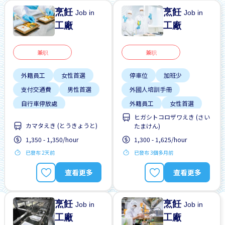
烹飪
烹飪
Job in
Job in
工廠
工廠
兼职
兼职
外籍員工
女性首選
停車位
加班少
支付交通費
男性首選
外國人培訓手冊
自行車停放處
外籍員工
女性首選
ヒガシトコロザワえき (さい
週末輪班
支付交通費
晉陞
カマタえき (とうきょうと)
たまけん)
有機會被錄取全職工作
1,350 - 1,350/hour
1,300 - 1,625/hour
每日支付
已發布 2天前
已發布 3個多月前
查看更多
查看更多
烹飪
烹飪
Job in
Job in
工廠
工廠