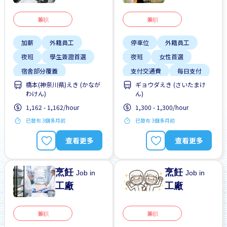
兼职
兼职
加薪
外籍員工
停車位
外籍員工
夜班
學生簽證首選
夜班
女性首選
宿舍部分覆蓋
支付交通費
每日支付
橋本(神奈川県)えき (かなが
ギョウダえき (さいたまけ
支付交通費
早班
無經驗要求
男性首選
わけん)
ん)
晉陞
無經驗要求
自行車停放處
1,162 - 1,162/hour
1,300 - 1,300/hour
已發布 3個多月前
已發布 3個多月前
查看更多
查看更多
烹飪
烹飪
Job in
Job in
工廠
工廠
兼职
兼职