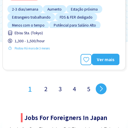
2-3 dias/semana
Aumento
Estação próxima
Estrangeiro trabalhando
FDS & FER desligado
Menos com o tempo
Potêncial para Salário Alto
Ebisu Sta. (Tokyo)
Preferência por Homens
Preferência por Mulheres
1,300 - 1,500/hour
Postou Há mais de 3 meses
Ver mais
1
2
3
4
5
Jobs For Foreigners In Japan