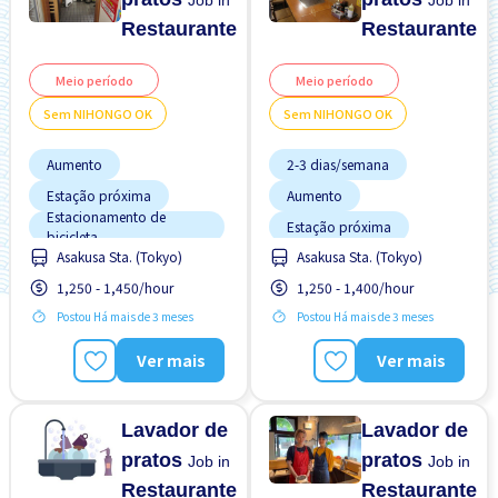
Job in
Job in
Restaurante
Restaurante
Meio período
Meio período
Sem NIHONGO OK
Sem NIHONGO OK
Aumento
2-3 dias/semana
Estação próxima
Aumento
Estacionamento de
Estação próxima
bicicleta
Estacionamento de
Asakusa Sta. (Tokyo)
Asakusa Sta. (Tokyo)
Estrangeiro trabalhando
bicicleta
Potêncial para Salário
1,250 - 1,450/hour
1,250 - 1,400/hour
Estrangeiro trabalhando
Alto
Postou Há mais de 3 meses
Postou Há mais de 3 meses
Preferência por Homens
Preferência por Homens
Preferência por Mulheres
Preferência por Mulheres
Ver mais
Ver mais
Preferência por Visto de
Preferência por Visto de
Estudante
Estudante
Refeições Fornecidas
Refeições Fornecidas
Lavador de
Lavador de
pratos
pratos
Job in
Job in
Restaurante
Restaurante