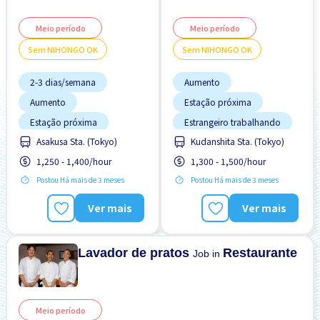
Meio período
Meio período
Sem NIHONGO OK
Sem NIHONGO OK
2-3 dias/semana
Aumento
Aumento
Estação próxima
Estação próxima
Estrangeiro trabalhando
Estacionamento de
Asakusa Sta. (Tokyo)
Kudanshita Sta. (Tokyo)
FDS & FER desligado
bicicleta
1,250 - 1,400/hour
1,300 - 1,500/hour
Estrangeiro trabalhando
Preferência por Homens
Postou Há mais de 3 meses
Postou Há mais de 3 meses
Preferência por Homens
Preferência por Mulheres
Preferência por Mulheres
Refeições Fornecidas
Ver mais
Ver mais
Preferência por Visto de
Sem experiência OK
Estudante
Refeições Fornecidas
Sem "NIHONGO" OK
Lavador de pratos
Restaurante
Job in
Meio período