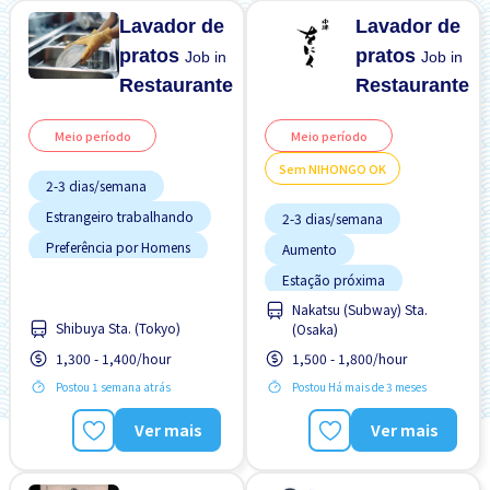
Lavador de
Lavador de
pratos
pratos
Job in
Job in
Restaurante
Restaurante
Meio período
Meio período
Sem NIHONGO OK
2-3 dias/semana
Estrangeiro trabalhando
2-3 dias/semana
Preferência por Homens
Aumento
Preferência por Mulheres
Estação próxima
Preferência por Visto de
Estacionamento de
Nakatsu (Subway) Sta.
Estudante
bicicleta
Shibuya Sta. (Tokyo)
(Osaka)
Refeições Fornecidas
Menos com o tempo
1,300 - 1,400/hour
1,500 - 1,800/hour
Sem experiência OK
Preferência por Homens
Postou 1 semana atrás
Postou Há mais de 3 meses
Transporte pago
Preferência por Mulheres
Preferência por Visto de
Ver mais
Ver mais
Turno FDS
Estudante
Sem experiência OK