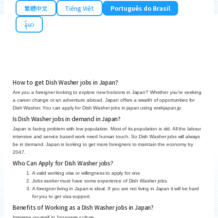
繁體中文
Tiếng Việt
Português do Brasil
န်မာ
How to get Dish Washer jobs in Japan?
Are you a foreigner looking to explore new horizons in Japan? Whether you’re seeking
a career change or an adventure abroad, Japan offers a wealth of opportunities for
Dish Washer. You can apply for Dish Washer jobs in japan using workjapan.jp.
Is Dish Washer jobs in demand in Japan?
Japan is facing problem with low population. Most of its population is old. All the labour
intensive and service based work need human touch. So Dish Washer jobs will always
be in demand. Japan is looking to get more foreigners to maintain the economy by
2047.
Who Can Apply for Dish Washer jobs?
A valid working visa or willingness to apply for one
Jobs seeker must have some experience of Dish Washer jobs.
A foreigner living in Japan is ideal. If you are not living in Japan it will be hard
for you to get visa support.
Benefits of Working as a Dish Washer jobs in Japan?
Immerse yourself in Japanese culture