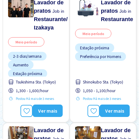
Lavador de
Lavador de
pratos
pratos
Job in
Job in
Restaurante/
Restaurante
Izakaya
Meio período
Meio período
Estação próxima
2-3 dias/semana
Preferência por Homens
Aumento
Estação próxima
Tsukishima Sta. (Tokyo)
Shinokubo Sta. (Tokyo)
Menos com o tempo
Potêncial para Salário
1,300 - 1,600/hour
1,050 - 1,100/hour
Alto
Preferência por Visto de
Postou Há mais de 3 meses
Postou Há mais de 3 meses
Estudante
Promoção
Ver mais
Ver mais
Refeições Fornecidas
Sem experiência OK
Lavador de
Lavador de
pratos
pratos