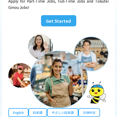
Apply for Part-Time Jobs, Full-Time Jobs and Tokutei
Ginou Jobs!
Get Started
English
日本語
やさしい日本語
简体中文