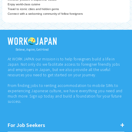
Enjoy world-class cuisine
Travel to iconic cities and hidden gems
Connect with a welcoming community of fellow foreigners
Believe, Aspire, Get Hired
At WORK JAPAN our mission is to help foreigners build a life in
Japan. Not only do we facilitate access to foreigner friendly jobs
and employers in Japan, but we also provide all the useful
resources you need to get started on your journey.
From finding jobs to renting accommodation to mobile SIMs to
experiencing Japanese culture, we have everything you need and
much more. Sign up today and build a foundation for your future
success.
For Job Seekers