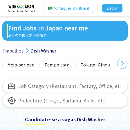
Português do Brasil
Entrar
Believe, Aspire, Get Hired
Find Jobs in Japan near me
近くの外国人求人を探す
Trabalhos
Dish Washer
Meio período
Tempo total
Tokutei Ginou
Sem
Candidate-se a vagas Dish Washer