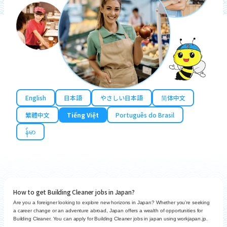
English
日本語
やさしい日本語
简体中文
繁體中文
Tiếng Việt
Português do Brasil
န်မာ
How to get Building Cleaner jobs in Japan?
Are you a foreigner looking to explore new horizons in Japan? Whether you’re seeking
a career change or an adventure abroad, Japan offers a wealth of opportunities for
Building Cleaner. You can apply for Building Cleaner jobs in japan using workjapan.jp.