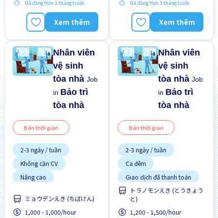
Đã đăng Hơn 3 tháng trước
Đã đăng Hơn 3 tháng trước
Xem thêm
Xem thêm
Nhân viên
Nhân viên
vệ sinh
vệ sinh
tòa nhà
tòa nhà
Job
Job
Bảo trì
Bảo trì
in
in
tòa nhà
tòa nhà
Bán thời gian
Bán thời gian
2-3 ngày / tuần
2-3 ngày / tuần
Không cần CV
Ca đêm
Nâng cao
Giao dịch đã thanh toán
トラノモンえき (とうきょう
Trả hàng ngày
Không cần kinh nghiệm
ミョウデンえき (ちばけん)
と)
Lao động người nước
Vài giờ làm việc
ngoài
1,000 - 1,000/hour
1,200 - 1,500/hour
Ưu tiên có visa học sinh