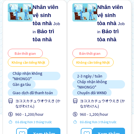
Nhân viên
Nhân viên
vệ sinh
vệ sinh
tòa nhà
tòa nhà
Job
Job
Bảo trì
Bảo trì
in
in
tòa nhà
tòa nhà
Bán thời gian
Bán thời gian
Không cần tiếng Nhật
Không cần tiếng Nhật
Chấp nhận không
2-3 ngày / tuần
"NIHONGO"
Chấp nhận không
Gần ga tàu
"NIHONGO"
Giao dịch đã thanh toán
Chuyển đổi WKND
ヨコスカチュウオウえき (か
ヨコスカチュウオウえき (か
Không cần kinh nghiệm
Gần ga tàu
ながわけん)
ながわけん)
Vài giờ làm việc
Giao dịch đã thanh toán
960 - 1,200/hour
960 - 1,200/hour
WKND & HOL tắt
Không cần kinh nghiệm
Đã đăng Hơn 3 tháng trước
Đã đăng Hơn 3 tháng trước
Xem thêm
Xem thêm