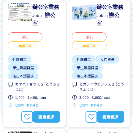
辦公室業務
辦公室業務
辦公
辦公
Job in
Job in
室
室
兼职
兼职
無需日語
無需日語
外籍員工
外籍員工
女性首選
學生簽證首選
學生簽證首選
無日本語要求
無日本語要求
カヤバチョウえき (とうきょ
ヒガシコウエンジえき (とう
無經驗要求
短期
無經驗要求
無需簡歷
うと)
きょうと)
靠近車站
男性首選
短期
1,400 - 1,400/hour
3,000 - 3,000/hour
靠近車站
已發布 3個多月前
已發布 3個多月前
查看更多
查看更多