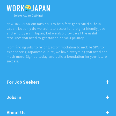
Believe, Aspire, Get Hired
At WORK JAPAN our mission is to help foreigners build a life in
Japan. Not only do we facilitate access to foreigner friendly jobs
and employers in Japan, but we also provide all the useful
resources you need to get started on your journey.
From finding jobs to renting accommodation to mobile SIMs to
experiencing Japanese culture, we have everything you need and
much more. Sign up today and build a foundation for your future
success.
For Job Seekers
Jobs in
About Us