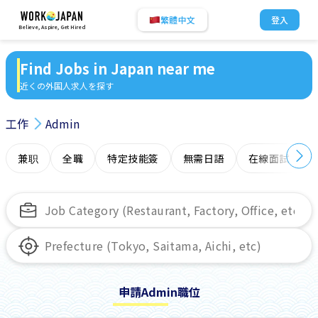
繁體中文
登入
Believe, Aspire, Get Hired
Find Jobs in Japan near me
近くの外国人求人を探す
工作
Admin
兼职
全職
特定技能簽
無需日語
在線面試
申請Admin職位