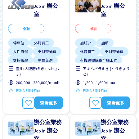
辦公
辦公
Job in
Job in
室
室
全職
兼职
停車位
外籍員工
加班少
加薪
女性首選
支付交通費
外籍員工
支付交通費
支持搬遷
男性首選
有機會被錄取全職工作
豊川(大阪府)えき (おおさか
アキハバラえき (とうきょう
自行車停放處
無經驗要求
ふ)
と)
週末&節假日休息
週末&節假日休息
200,000 - 250,000/month
1,200 - 1,600/hour
靠近車站
靠近車站
已發布 3個多月前
已發布 3個多月前
查看更多
查看更多
辦公室業務
辦公室業務
辦公
辦公
Job in
Job in