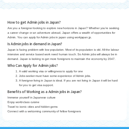
How to get Admin jobs in Japan?
Are you a foreigner looking to explore new horizons in Japan? Whether you’re seeking
a career change or an adventure abroad, Japan offers a wealth of opportunities for
Admin. You can apply for Admin jobs in japan using workjapan.jp.
Is Admin jobs in demand in Japan?
Japan is facing problem with low population. Most of its population is old. All the labour
intensive and service based work need human touch. So Admin jobs will always be in
demand. Japan is looking to get more foreigners to maintain the economy by 2047.
Who Can Apply for Admin jobs?
A valid working visa or willingness to apply for one
Jobs seeker must have some experience of Admin jobs.
A foreigner living in Japan is ideal. If you are not living in Japan it will be hard
for you to get visa support.
Benefits of Working as a Admin jobs in Japan?
Immerse yourself in Japanese culture
Enjoy world-class cuisine
Travel to iconic cities and hidden gems
Connect with a welcoming community of fellow foreigners