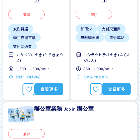
室
室
兼职
兼职
女性首選
加班少
支付交通費
學生簽證首選
無經驗要求
靠近車站
支付交通費
ナカメグロえき (とうきょう
ニシテツヒラオえき (ふくお
每週2-3天
と)
かけん)
無經驗要求
1,500 - 1,500/hour
850 - 1,000/hour
已發布 3個多月前
已發布 3個多月前
查看更多
查看更多
辦公室業務
辦公室
Job in
兼职