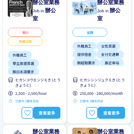
辦公室業務
辦公室業務
辦公
辦公
Job in
Job in
室
室
兼职
全職
無需日語
外籍員工
女性首選
提供宿舍
支付交通費
外籍員工
無經驗要求
靠近車站
學生簽證首選
無日本語要求
ヒガシコウエンジえき (とう
ヒガシシンジュクえき (とう
無經驗要求
短期
きょうと)
きょうと)
靠近車站
2,500 - 2,500/hour
250,000 - 280,000/month
已發布 3個多月前
已發布 3個多月前
查看更多
查看更多
辦公室業務
辦公室業務