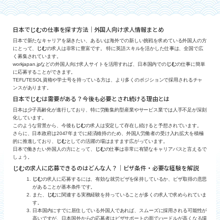
日本で
の仕事を探す方法｜外国人向け求人情報まとめ
じむ
日本で新たなキャリアを築きたい、あるいは海外での新しい挑戦を求めている外国人の方
にとって、
じむ
の求人は非常に豊富です。 特に英語スキルを活かした仕事は、全国で広
く募集されています。
workjapan.jpなどの外国人向け求人サイトを活用すれば、日本国内での
じむ
の仕事に簡単
に応募することができます。
TEFL/TESOL資格や学士号を持っている方は、より多くのポジションで採用されるチャ
ンスがあります。
日本で
は需要がある？今後も必要とされ続ける理由とは
じむ
日本は少子高齢化が進行しており、特に労働集約型産業やサービス業では人手不足が深刻
化しています。
このような背景から、今後も
じむ
の求人は安定して存在し続けると予想されています。
さらに、日本政府は2047年までに経済維持のため、外国人労働者の受け入れ拡大を積極
的に推進しており、
じむ
としての活躍の場はますます広がっています。
日本で働きたい外国人の方にとって、
じむ
の仕事は非常に有望なキャリアパスと言えるで
しょう。
の求人に応募できるのはどんな人？｜ビザ条件・必要な経験を解説
じむ
じむ
の求人に応募するには、有効な就労ビザを保持しているか、ビザ取得の意思
があることが基本条件です。
また、
じむ
に関連する実務経験を持っていることが多くの求人で求められていま
す。
日本国内にすでに居住している外国人であれば、スムーズに採用される可能性が
高いですが、日本国外からの応募者はビザサポートの面でハードルが高くなる場