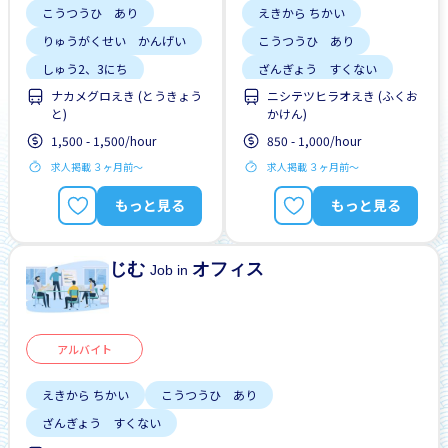
こうつうひ あり
えきから ちかい
りゅうがくせい かんげい
こうつうひ あり
しゅう2、3にち
ざんぎょう すくない
ナカメグロえき (とうきょう
ニシテツヒラオえき (ふくお
はじめて OK
はじめて OK
と)
かけん)
女性かんげい
1,500 - 1,500/hour
850 - 1,000/hour
求人掲載 ３ヶ月前〜
求人掲載 ３ヶ月前〜
もっと見る
もっと見る
じむ
オフィス
Job in
アルバイト
えきから ちかい
こうつうひ あり
ざんぎょう すくない