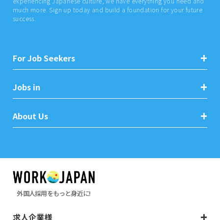
experiencing Japanese culture, we have everything you need and
much more. Sign up today and build a foundation for your future
success.
For Job Seekers
Jobs in
About Us
外国人採用をもっと身近に!
求人企業様