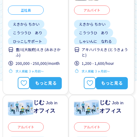
正社員
アルバイト
えきから ちかい
えきから ちかい
こうつうひ あり
こうつうひ あり
ひっこしサポート
しゃいんに なれる
豊川(大阪府)えき (おおさか
アキハバラえき (とうきょう
がいこくじんが いる
がいこくじんが いる
ふ)
と)
じてんしゃ OK
ざんぎょう すくない
200,000 - 250,000/month
1,200 - 1,600/hour
土日祝 やすみ
はじめて OK
求人掲載 ３ヶ月前〜
求人掲載 ３ヶ月前〜
女性かんげい
土日祝 やすみ
昇給
もっと見る
もっと見る
男性かんげい
車通勤
じむ
じむ
Job in
Job in
オフィス
オフィス
アルバイト
アルバイト