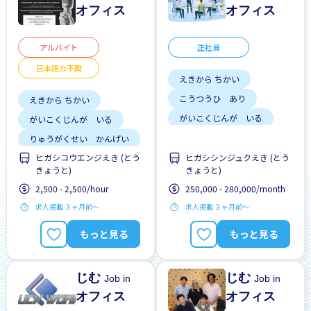
オフィス
オフィス
アルバイト
正社員
日本語力不問
えきから ちかい
こうつうひ あり
えきから ちかい
がいこくじんが いる
がいこくじんが いる
はじめて OK
りゅうがくせい かんげい
みじかい あいだの しご
女性かんげい
ヒガシコウエンジえき (とう
ヒガシシンジュクえき (とう
と
きょうと)
きょうと)
家がかりられる
はじめて OK
2,500 - 2,500/hour
250,000 - 280,000/month
にほんごできない OK
求人掲載 ３ヶ月前〜
求人掲載 ３ヶ月前〜
もっと見る
もっと見る
じむ
じむ
Job in
Job in
オフィス
オフィス