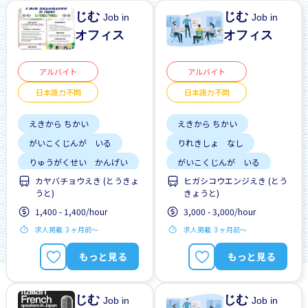
じむ
じむ
Job in
Job in
オフィス
オフィス
アルバイト
アルバイト
日本語力不問
日本語力不問
えきから ちかい
えきから ちかい
がいこくじんが いる
りれきしょ なし
りゅうがくせい かんげい
がいこくじんが いる
みじかい あいだの しご
カヤバチョウえき (とうきょ
ヒガシコウエンジえき (とう
りゅうがくせい かんげい
と
うと)
きょうと)
みじかい あいだの しご
はじめて OK
と
1,400 - 1,400/hour
3,000 - 3,000/hour
にほんごできない OK
はじめて OK
求人掲載 ３ヶ月前〜
求人掲載 ３ヶ月前〜
にほんごできない OK
もっと見る
もっと見る
女性かんげい
男性かんげい
じむ
じむ
Job in
Job in