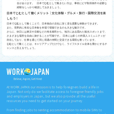
合があります。 日本で
じむ
として働きたい方は、事前にビザ取得条件や必要な
経験をしっかり確認しておきましょう。
日本で
として働くメリット｜文化体験・グルメ・旅行・国際交流を楽
じむ
しもう！
日本で
じむ
として働くことで、日本独自の文化に深く浸る貴重な体験ができます。
また、世界的に有名な日本食を本場で堪能できるのも大きな魅力です。
さらに、休日には東京や京都などの有名都市から、地方にある隠れた観光スポットまで、
さまざまな場所を自由に旅することが可能です。 日本には多くの外国人コミュニティが
存在しており、仕事を通じて同じ境遇の仲間と交流できる環境も整っています。
じむ
として働くことは、キャリアアップだけでなく、ライフスタイル全体を豊かにするチ
ャンスと言えるでしょう。
Believe, Aspire, Get Hired
At WORK JAPAN our mission is to help foreigners build a life in
Japan. Not only do we facilitate access to foreigner friendly jobs
and employers in Japan, but we also provide all the useful
resources you need to get started on your journey.
From finding jobs to renting accommodation to mobile SIMs to