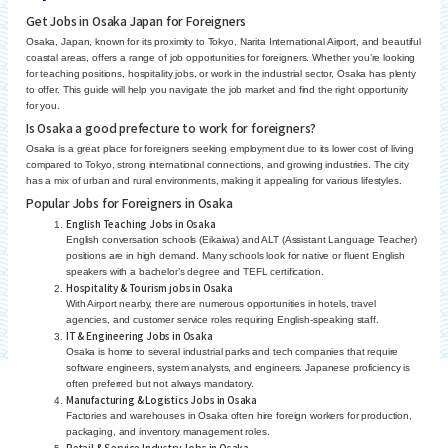
Get Jobs in Osaka Japan for Foreigners
Osaka, Japan, known for its proximity to Tokyo, Narita International Airport, and beautiful
coastal areas, offers a range of job opportunities for foreigners. Whether you’re looking
for teaching positions, hospitality jobs, or work in the industrial sector, Osaka has plenty
to offer. This guide will help you navigate the job market and find the right opportunity
for you.
Is Osaka a good prefecture to work for foreigners?
Osaka is a great place for foreigners seeking employment due to its lower cost of living
compared to Tokyo, strong international connections, and growing industries. The city
has a mix of urban and rural environments, making it appealing for various lifestyles.
Popular Jobs for Foreigners in Osaka
English Teaching Jobs in Osaka
English conversation schools (Eikaiwa) and ALT (Assistant Language Teacher)
positions are in high demand. Many schools look for native or fluent English
speakers with a bachelor’s degree and TEFL certification.
Hospitality & Tourism jobs in Osaka
With Airport nearby, there are numerous opportunities in hotels, travel
agencies, and customer service roles requiring English-speaking staff.
IT & Engineering Jobs in Osaka
Osaka is home to several industrial parks and tech companies that require
software engineers, system analysts, and engineers. Japanese proficiency is
often preferred but not always mandatory.
Manufacturing & Logistics Jobs in Osaka
Factories and warehouses in Osaka often hire foreign workers for production,
packaging, and inventory management roles.
Retail & Service Industry Jobs in Osaka