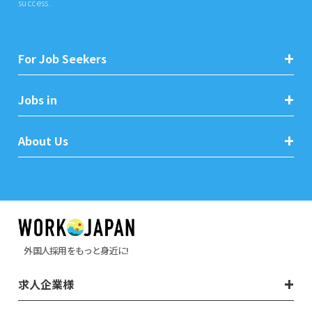
success.
For Job Seekers
Jobs in
About Us
外国人採用をもっと身近に!
求人企業様