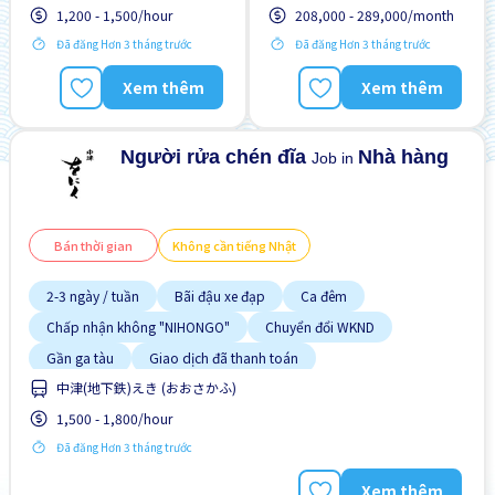
Cơ hội nhận việc làm toàn
1,200 - 1,500/hour
208,000 - 289,000/month
Ít hơn theo thời gian
thời gian
Đã đăng Hơn 3 tháng trước
Đã đăng Hơn 3 tháng trước
Cơ hội thăng tiến
Không cần CV
Giao dịch đã thanh toán
Không cần kinh nghiệm
Xem thêm
Xem thêm
Hỗ trợ bữa ăn
Lao động người nước
ngoài
Người rửa chén đĩa
Nhà hàng
Job in
Bán thời gian
Không cần tiếng Nhật
2-3 ngày / tuần
Bãi đậu xe đạp
Ca đêm
Chấp nhận không "NIHONGO"
Chuyển đổi WKND
Gần ga tàu
Giao dịch đã thanh toán
中津(地下鉄)えき (おおさかふ)
Ít hơn theo thời gian
Không cần kinh nghiệm
1,500 - 1,800/hour
Đã đăng Hơn 3 tháng trước
Xem thêm