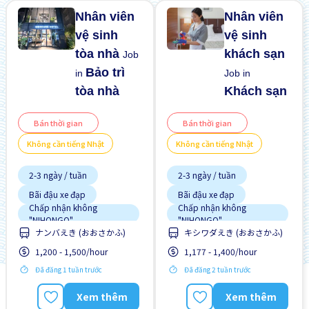
Nhân viên
Nhân viên
vệ sinh
vệ sinh
tòa nhà
khách sạn
Job
Bảo trì
in
Job in
tòa nhà
Khách sạn
Bán thời gian
Bán thời gian
Không cần tiếng Nhật
Không cần tiếng Nhật
2-3 ngày / tuần
2-3 ngày / tuần
Bãi đậu xe đạp
Bãi đậu xe đạp
Chấp nhận không
Chấp nhận không
"NIHONGO"
"NIHONGO"
ナンバえき (おおさかふ)
キシワダえき (おおさかふ)
Chuyển đổi WKND
Chuyển đổi WKND
Cơ hội nhận việc làm toàn
1,200 - 1,500/hour
1,177 - 1,400/hour
Cơ hội thăng tiến
thời gian
Đã đăng 1 tuần trước
Đã đăng 2 tuần trước
Cơ hội thăng tiến
Gần ga tàu
Gần ga tàu
Giao dịch đã thanh toán
Xem thêm
Xem thêm
Hướng dẫn đào tạo dành