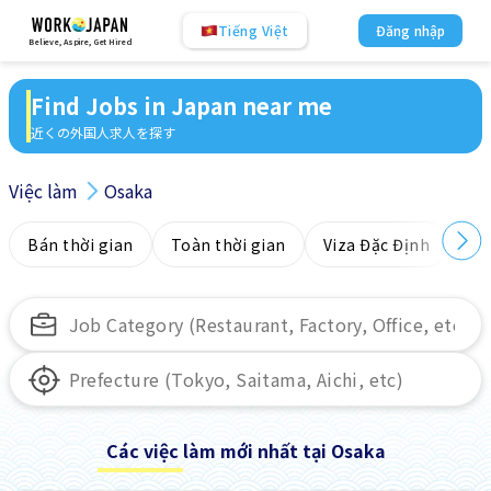
Tiếng Việt
Đăng nhập
Believe, Aspire, Get Hired
Find Jobs in Japan near me
近くの外国人求人を探す
Việc làm
Osaka
Bán thời gian
Toàn thời gian
Viza Đặc Định
Kh
Các việc làm mới nhất tại Osaka