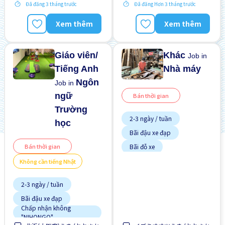
Đã đăng 3 tháng trước
Đã đăng Hơn 3 tháng trước
Gần ga tàu
Xem thêm
Xem thêm
Giao dịch đã thanh toán
Hướng dẫn đào tạo dành
cho người ngoại quốc
Giáo viên/
Khác
Job in
Tiếng Anh
Nhà máy
Ngôn
Job in
ngữ
Bán thời gian
Trường
2-3 ngày / tuần
học
Bãi đậu xe đạp
Bán thời gian
Bãi đỗ xe
Cơ hội nhận việc làm toàn
Không cần tiếng Nhật
thời gian
Gần ga tàu
2-3 ngày / tuần
Giao dịch đã thanh toán
Bãi đậu xe đạp
Ít hơn theo thời gian
Chấp nhận không
"NIHONGO"
Không cần CV