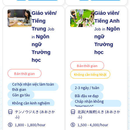
Giao dịch đã thanh toán
cho người ngoại quốc
Hướng dẫn đào tạo dành
Không cần kinh nghiệm
cho người ngoại quốc
Giáo viên/
Giáo viên/
Tiếng
Tiếng Anh
Trung
Ngôn
Job
Job in
Ngôn
ngữ
in
ngữ
Trường
Trường
học
học
Bán thời gian
Bán thời gian
Không cần tiếng Nhật
Cơ hội nhận việc làm toàn
2-3 ngày / tuần
thời gian
Gần ga tàu
Bãi đậu xe đạp
Chấp nhận không
Không cần kinh nghiệm
"NIHONGO"
Ưu tiên có visa học sinh
テンノウジえき (おおさか
北浜(大阪府)えき (おおさか
Chuyển đổi WKND
ふ)
ふ)
Ưu tiên nữ giới
Cơ hội lương cao
1,800 - 1,800/hour
1,500 - 4,000/hour
Cơ hội thăng tiến