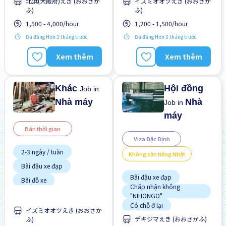
北浜(大阪府)えき (おおさか
イズミオオツえき (おおさか
Chuyển đổi WKND
Không cần kinh nghiệm
ふ)
ふ)
Cơ hội lương cao
1,500 - 4,000/hour
1,200 - 1,500/hour
Cơ hội thăng tiến
Đã đăng Hơn 3 tháng trước
Đã đăng Hơn 3 tháng trước
Gần ga tàu
Xem thêm
Xem thêm
Giao dịch đã thanh toán
Hướng dẫn đào tạo dành
cho người ngoại quốc
Khác
Hội đồng
Job in
Nhà máy
Nhà
Job in
máy
Bán thời gian
Viza Đặc Định
2-3 ngày / tuần
Không cần tiếng Nhật
Bãi đậu xe đạp
Bãi đậu xe đạp
Bãi đỗ xe
Chấp nhận không
Cơ hội nhận việc làm toàn
"NIHONGO"
thời gian
Có chỗ ở lại
Gần ga tàu
イズミオオツえき (おおさか
デキジマえき (おおさかふ)
ふ)
Cơ hội lương cao
Giao dịch đã thanh toán