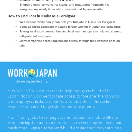
Shopping malls, convenience stores, and restaurants frequently hire
foreigners, especially those with conversational Japanese skills.
How to Find Jobs in Osaka as a Foreigner
Websites like workjapan.jp can help you find jobs in Osaka for foreigners
Some agencies specialize in placing foreign workers in Japanese companies.
Joining local expat communities and business meetups can help you connect
with potential employers.
Many companies accept applications directly through their websites or at job
fairs.
Believe, Aspire, Get Hired
At WORK JAPAN our mission is to help foreigners build a life in
Japan. Not only do we facilitate access to foreigner friendly jobs
and employers in Japan, but we also provide all the useful
resources you need to get started on your journey.
From finding jobs to renting accommodation to mobile SIMs to
experiencing Japanese culture, we have everything you need and
much more. Sign up today and build a foundation for your future