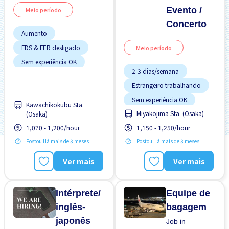
Evento /
Meio período
Concerto
Aumento
FDS & FER desligado
Meio período
Sem experiência OK
2-3 dias/semana
Transporte pago
Estrangeiro trabalhando
Sem experiência OK
Kawachikokubu Sta.
Miyakojima Sta. (Osaka)
(Osaka)
Transporte pago
1,070 - 1,200/hour
1,150 - 1,250/hour
Turno FDS
Postou Há mais de 3 meses
Postou Há mais de 3 meses
Ver mais
Ver mais
Intérprete/
Equipe de
inglês-
bagagem
japonês
Job in