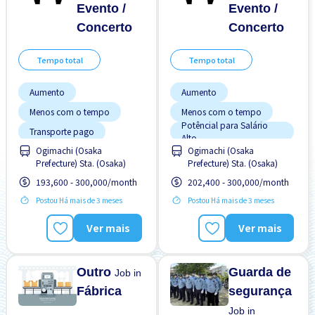
Evento /
Evento /
Concerto
Concerto
Tempo total
Tempo total
Aumento
Aumento
Menos com o tempo
Menos com o tempo
Potêncial para Salário
Transporte pago
Alto
Ogimachi (Osaka
Ogimachi (Osaka
Preferência por Homens
Prefecture) Sta. (Osaka)
Prefecture) Sta. (Osaka)
Preferência por Mulheres
193,600 - 300,000/month
202,400 - 300,000/month
Sem experiência OK
Postou Há mais de 3 meses
Postou Há mais de 3 meses
Transporte pago
Ver mais
Ver mais
Turno FDS
Outro
Guarda de
Job in
Fábrica
segurança
Job in