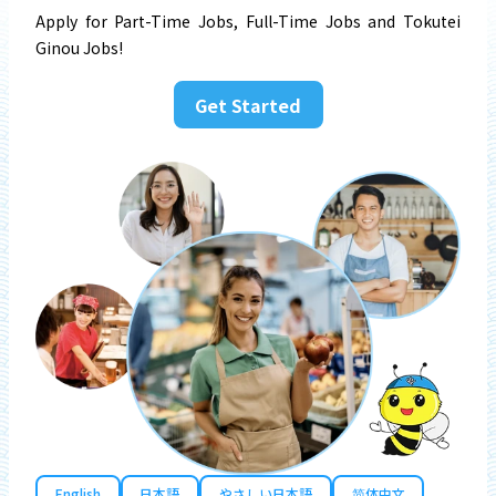
Apply for Part-Time Jobs, Full-Time Jobs and Tokutei
Ginou Jobs!
Get Started
English
日本語
やさしい日本語
简体中文