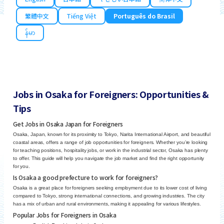
繁體中文
Tiếng Việt
Português do Brasil
န်မာ
Jobs in Osaka for Foreigners: Opportunities &
Tips
Get Jobs in Osaka Japan for Foreigners
Osaka, Japan, known for its proximity to Tokyo, Narita International Airport, and beautiful
coastal areas, offers a range of job opportunities for foreigners. Whether you’re looking
for teaching positions, hospitality jobs, or work in the industrial sector, Osaka has plenty
to offer. This guide will help you navigate the job market and find the right opportunity
for you.
Is Osaka a good prefecture to work for foreigners?
Osaka is a great place for foreigners seeking employment due to its lower cost of living
compared to Tokyo, strong international connections, and growing industries. The city
has a mix of urban and rural environments, making it appealing for various lifestyles.
Popular Jobs for Foreigners in Osaka