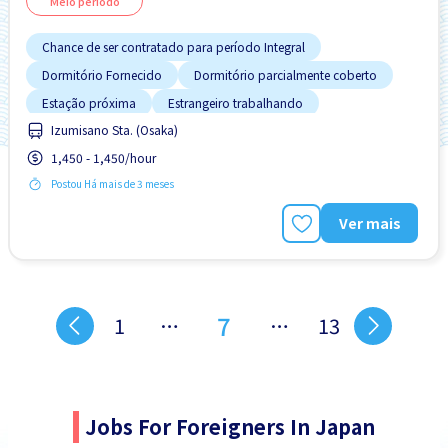
Meio período
Chance de ser contratado para período Integral
Dormitório Fornecido
Dormitório parcialmente coberto
Estação próxima
Estrangeiro trabalhando
Izumisano Sta. (Osaka)
Pago diariamente
Preferência por Mulheres
1,450 - 1,450/hour
Sem experiência OK
Transporte pago
Postou Há mais de 3 meses
Ver mais
7
1
…
…
13
Jobs For Foreigners In Japan