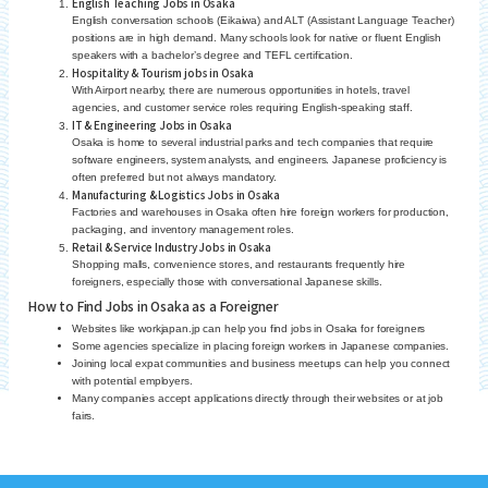
English Teaching Jobs in Osaka
English conversation schools (Eikaiwa) and ALT (Assistant Language Teacher)
positions are in high demand. Many schools look for native or fluent English
speakers with a bachelor’s degree and TEFL certification.
Hospitality & Tourism jobs in Osaka
With Airport nearby, there are numerous opportunities in hotels, travel
agencies, and customer service roles requiring English-speaking staff.
IT & Engineering Jobs in Osaka
Osaka is home to several industrial parks and tech companies that require
software engineers, system analysts, and engineers. Japanese proficiency is
often preferred but not always mandatory.
Manufacturing & Logistics Jobs in Osaka
Factories and warehouses in Osaka often hire foreign workers for production,
packaging, and inventory management roles.
Retail & Service Industry Jobs in Osaka
Shopping malls, convenience stores, and restaurants frequently hire
foreigners, especially those with conversational Japanese skills.
How to Find Jobs in Osaka as a Foreigner
Websites like workjapan.jp can help you find jobs in Osaka for foreigners
Some agencies specialize in placing foreign workers in Japanese companies.
Joining local expat communities and business meetups can help you connect
with potential employers.
Many companies accept applications directly through their websites or at job
fairs.