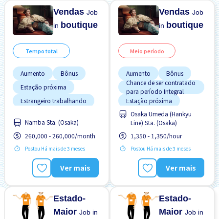
Vendas
Vendas
Job
Job
boutique
boutique
in
in
Tempo total
Meio período
Aumento
Bônus
Aumento
Bônus
Chance de ser contratado
Estação próxima
para período Integral
Estrangeiro trabalhando
Estação próxima
Osaka Umeda (Hankyu
Menos com o tempo
Estrangeiro trabalhando
Namba Sta. (Osaka)
Line) Sta. (Osaka)
Preferência por Homens
Menos com o tempo
260,000 - 260,000/month
1,350 - 1,350/hour
Preferência por Mulheres
Preferência por Homens
Postou Há mais de 3 meses
Postou Há mais de 3 meses
Promoção
Preferência por Mulheres
Ver mais
Ver mais
Sem experiência OK
Promoção
Estado-
Estado-
Maior
Maior
Job in
Job in