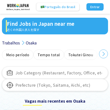
Português do Brasil
Entrar
Believe, Aspire, Get Hired
Find Jobs in Japan near me
近くの外国人求人を探す
Trabalhos
Osaka
Meio período
Tempo total
Tokutei Ginou
Sem
Vagas mais recentes em Osaka