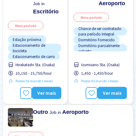
Aeroporto
Job in
Escritório
Meio período
Meio período
Chance de ser contratado
para período Integral
Estação próxima
Dormitório Fornecido
Estacionamento de
Dormitório parcialmente
bicicleta
coberto
Estacionamento de carro
Estação próxima
Hirakatashi Sta. (Osaka)
Izumisano Sta. (Osaka)
FDS & FER desligado
Estrangeiro trabalhando
10,150 - 15,750/hour
1,450 - 1,450/hour
Preferência por Homens
Pago diariamente
Postou Há mais de 3 meses
Postou Há mais de 3 meses
Preferência por Mulheres
Preferência por Mulheres
Transporte pago
Sem experiência OK
Ver mais
Ver mais
Transporte pago
Outro
Aeroporto
Job in