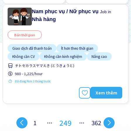
Nam phục vụ / Nữ phục vụ
Job in
Nhà hàng
Bán thời gian
Giao dịch đã thanh toán
Ít hơn theo thời gian
Không cần CV
Không cần kinh nghiệm
Nâng cao
チトセカラスヤマえき (とうきょうと)
980 - 1,225/hour
Đã đăng Hơn 3 tháng trước
Xem thêm
249
1
…
…
362