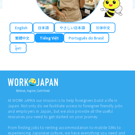
English
日本語
やさしい日本語
简体中文
繁體中文
Tiếng Việt
Português do Brasil
န်မာ
Believe, Aspire, Get Hired
At WORK JAPAN our mission is to help foreigners build a life in
Japan. Not only do we facilitate access to foreigner friendly jobs
and employers in Japan, but we also provide all the useful
resources you need to get started on your journey.
From finding jobs to renting accommodation to mobile SIMs to
experiencing Japanese culture, we have everything you need and