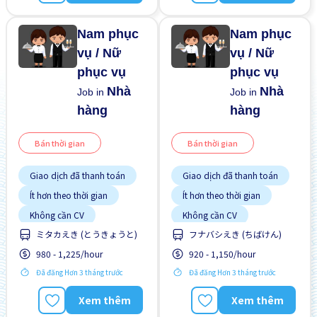
Nam phục
Nam phục
vụ / Nữ
vụ / Nữ
phục vụ
phục vụ
Nhà
Nhà
Job in
Job in
hàng
hàng
Bán thời gian
Bán thời gian
Giao dịch đã thanh toán
Giao dịch đã thanh toán
Ít hơn theo thời gian
Ít hơn theo thời gian
Không cần CV
Không cần CV
ミタカえき (とうきょうと)
フナバシえき (ちばけん)
Không cần kinh nghiệm
Không cần kinh nghiệm
980 - 1,225/hour
920 - 1,150/hour
Nâng cao
Nâng cao
Đã đăng Hơn 3 tháng trước
Đã đăng Hơn 3 tháng trước
Xem thêm
Xem thêm