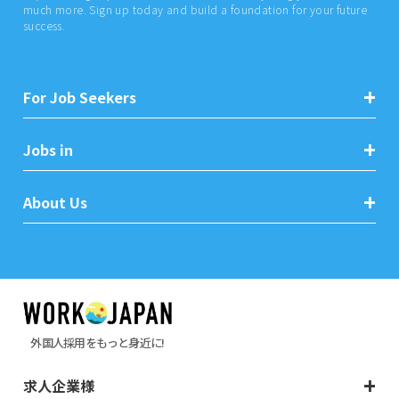
much more. Sign up today and build a foundation for your future
success.
For Job Seekers
Jobs in
About Us
外国人採用をもっと身近に!
求人企業様