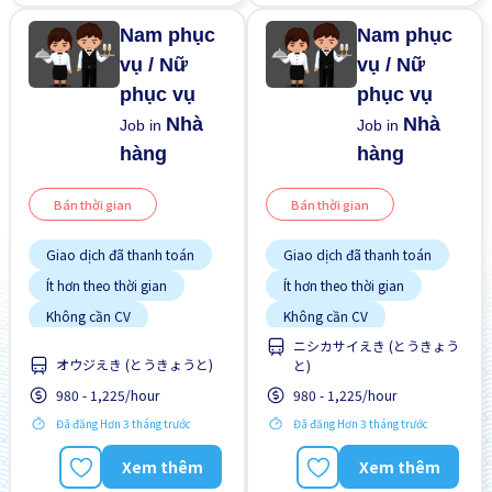
Nam phục
Nam phục
vụ / Nữ
vụ / Nữ
phục vụ
phục vụ
Nhà
Nhà
Job in
Job in
hàng
hàng
Bán thời gian
Bán thời gian
Giao dịch đã thanh toán
Giao dịch đã thanh toán
Ít hơn theo thời gian
Ít hơn theo thời gian
Không cần CV
Không cần CV
ニシカサイえき (とうきょう
Không cần kinh nghiệm
Không cần kinh nghiệm
オウジえき (とうきょうと)
と)
Nâng cao
Nâng cao
980 - 1,225/hour
980 - 1,225/hour
Đã đăng Hơn 3 tháng trước
Đã đăng Hơn 3 tháng trước
Xem thêm
Xem thêm