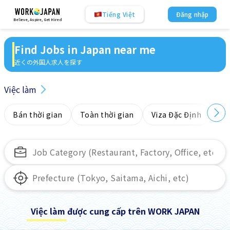
Tiếng Việt
Đăng nhập
Believe, Aspire, Get Hired
Find Jobs in Japan near me
近くの外国人求人を探す
Việc làm
Bán thời gian
Toàn thời gian
Viza Đặc Định
Kh
Việc làm được cung cấp trên WORK JAPAN