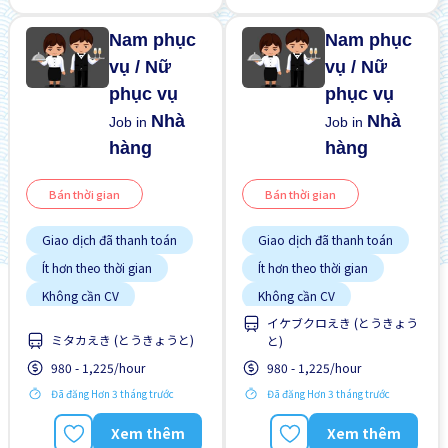
Nam phục
Nam phục
vụ / Nữ
vụ / Nữ
phục vụ
phục vụ
Nhà
Nhà
Job in
Job in
hàng
hàng
Bán thời gian
Bán thời gian
Giao dịch đã thanh toán
Giao dịch đã thanh toán
Ít hơn theo thời gian
Ít hơn theo thời gian
Không cần CV
Không cần CV
イケブクロえき (とうきょう
Không cần kinh nghiệm
Không cần kinh nghiệm
ミタカえき (とうきょうと)
と)
Nâng cao
Nâng cao
980 - 1,225/hour
980 - 1,225/hour
Đã đăng Hơn 3 tháng trước
Đã đăng Hơn 3 tháng trước
Xem thêm
Xem thêm