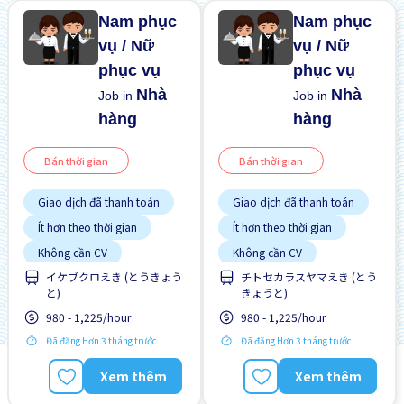
Nam phục
Nam phục
vụ / Nữ
vụ / Nữ
phục vụ
phục vụ
Nhà
Nhà
Job in
Job in
hàng
hàng
Bán thời gian
Bán thời gian
Giao dịch đã thanh toán
Giao dịch đã thanh toán
Ít hơn theo thời gian
Ít hơn theo thời gian
Không cần CV
Không cần CV
イケブクロえき (とうきょう
チトセカラスヤマえき (とう
Không cần kinh nghiệm
Không cần kinh nghiệm
と)
きょうと)
Nâng cao
Nâng cao
980 - 1,225/hour
980 - 1,225/hour
Đã đăng Hơn 3 tháng trước
Đã đăng Hơn 3 tháng trước
Xem thêm
Xem thêm