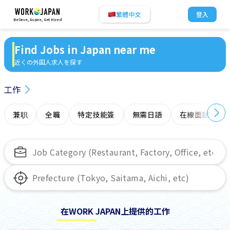
繁體中文
登入
Believe, Aspire, Get Hired
Find Jobs in Japan near me
近くの外国人求人を探す
工作
兼职
全職
特定技能簽
無需日語
在線面試
在WORK JAPAN上提供的工作