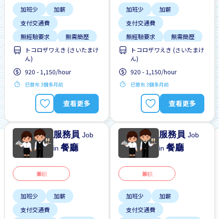
加班少
加薪
加班少
加薪
支付交通費
支付交通費
無經驗要求
無需簡歷
無經驗要求
無需簡歷
トコロザワえき (さいたまけ
トコロザワえき (さいたまけ
ん)
ん)
920 - 1,150/hour
920 - 1,150/hour
已發布 3個多月前
已發布 3個多月前
查看更多
查看更多
服務員
服務員
Job
Job
餐廳
餐廳
in
in
兼职
兼职
加班少
加薪
加班少
加薪
支付交通費
支付交通費