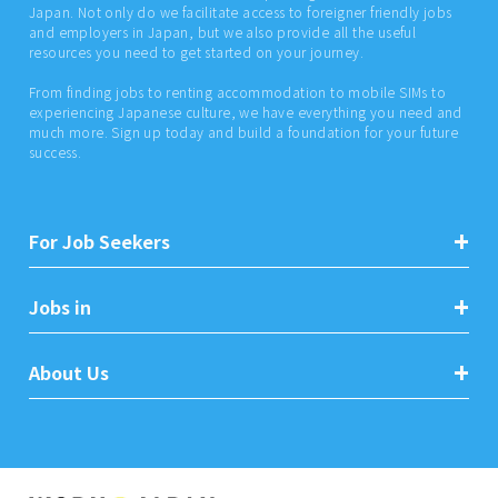
Japan. Not only do we facilitate access to foreigner friendly jobs
and employers in Japan, but we also provide all the useful
resources you need to get started on your journey.
From finding jobs to renting accommodation to mobile SIMs to
experiencing Japanese culture, we have everything you need and
much more. Sign up today and build a foundation for your future
success.
For Job Seekers
Jobs in
About Us