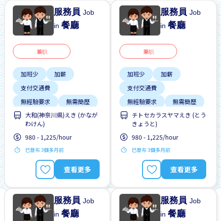
服務員
服務員
Job
Job
餐廳
餐廳
in
in
兼职
兼职
加班少
加薪
加班少
加薪
支付交通費
支付交通費
無經驗要求
無需簡歷
無經驗要求
無需簡歷
大和(神奈川県)えき (かなが
チトセカラスヤマえき (とう
わけん)
きょうと)
980 - 1,225/hour
980 - 1,225/hour
已發布 3個多月前
已發布 3個多月前
查看更多
查看更多
服務員
服務員
Job
Job
餐廳
餐廳
in
in