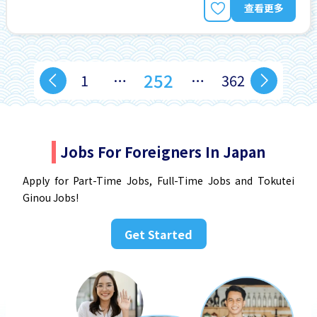
查看更多
252
1
…
…
362
Jobs For Foreigners In Japan
Apply for Part-Time Jobs, Full-Time Jobs and Tokutei
Ginou Jobs!
Get Started