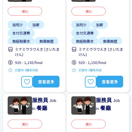
兼职
兼职
加班少
加薪
加班少
加薪
支付交通費
支付交通費
無經驗要求
無需簡歷
無經驗要求
無需簡歷
ミナミウラワえき (さいたま
ミナミウラワえき (さいたま
けん)
けん)
920 - 1,150/hour
920 - 1,150/hour
已發布 3個多月前
已發布 3個多月前
查看更多
查看更多
服務員
服務員
Job
Job
餐廳
餐廳
in
in
兼职
兼职