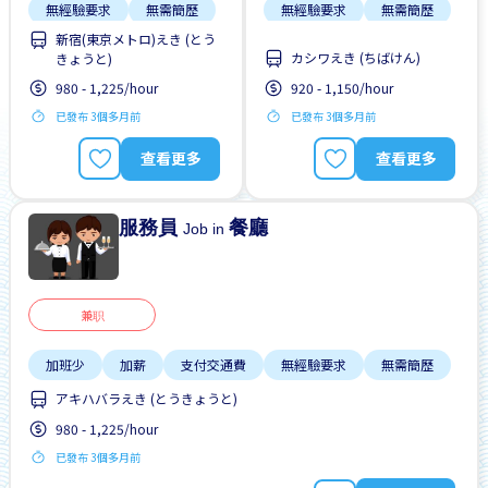
無經驗要求
無需簡歷
無經驗要求
無需簡歷
新宿(東京メトロ)えき (とう
カシワえき (ちばけん)
きょうと)
980 - 1,225/hour
920 - 1,150/hour
已發布 3個多月前
已發布 3個多月前
查看更多
查看更多
服務員
餐廳
Job in
兼职
加班少
加薪
支付交通費
無經驗要求
無需簡歷
アキハバラえき (とうきょうと)
980 - 1,225/hour
已發布 3個多月前