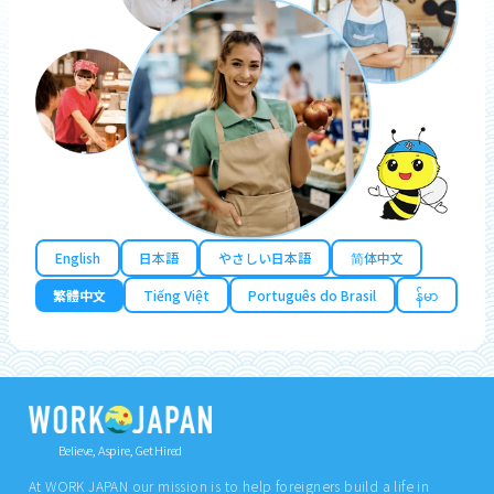
English
日本語
やさしい日本語
简体中文
繁體中文
Tiếng Việt
Português do Brasil
န်မာ
Believe, Aspire, Get Hired
At WORK JAPAN our mission is to help foreigners build a life in