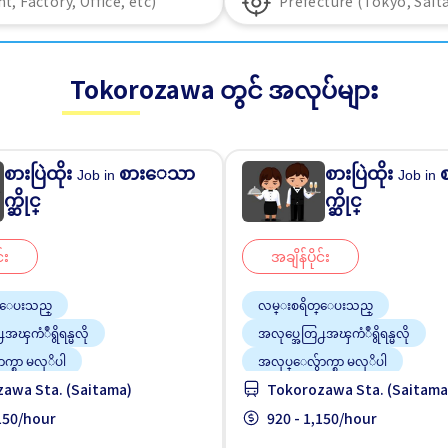
Tokorozawa တွင် အလုပ်များ
စားပြဲထိုး
စားေသာ
စားပြဲထိုး
Job in
Job in
က္ဆိုင္
က္ဆိုင္
်း
အချိန်ပိုင်း
္ေပးသည္
လမ္းစရိတ္ေပးသည္
အၾကံဳရွိရန္မလို
အလုပ္အေတြ႕အၾကံဳရွိရန္မလို
က္စာ မလုိပါ
အလုပ္ေလွ်ာက္စာ မလုိပါ
awa Sta. (Saitama)
Tokorozawa Sta. (Saitama
ည္းေသာ
ျမွင့္တင္သည္
အခ်ိန္ပိုနည္းေသာ
ျမွင့္တင္သည္
,150/hour
920 - 1,150/hour