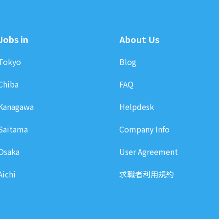
Jobs in
About Us
Tokyo
Blog
Chiba
FAQ
Kanagawa
Helpdesk
Saitama
Company Info
Osaka
User Agreement
Aichi
求職者利用規約