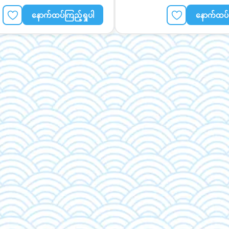
နောက်ထပ်ကြည့်ရှုပါ
နောက်ထပ်က