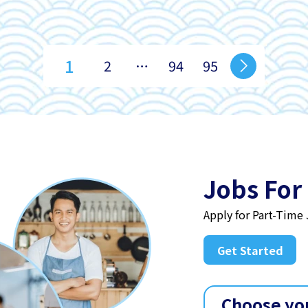
1
2
…
94
95
Jobs For
Apply for Part-Time
Get Started
Choose yo