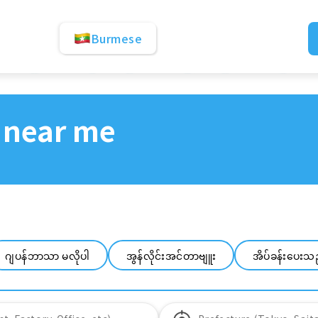
Burmese
 near me
ဂျပန်ဘာသာ မလိုပါ
အွန်လိုင်းအင်တာဗျူး
အိပ်ခန်းပေးသ