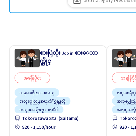
စားပြဲထိုး
စားေသာ
Job in
က္ဆိုင္
အချိန်ပိုင်း
အချိန်ပိုင
လမ္းစရိတ္ေပးသည္
လမ္းစရိတ
အလုပ္အေတြ႕အၾကံဳရွိရန္မလို
အလုပ္အေတြ႕
အလုပ္ေလွ်ာက္စာ မလုိပါ
အလုပ္ေလွ်ာ
Tokorozawa Sta. (Saitama)
Tokoroz
အခ်ိန္ပိုနည္းေသာ
ျမွင့္တင္သည္
အခ်ိန္ပိုန
920 - 1,150/hour
920 - 1