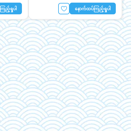
ြည့်ရှုပါ
နောက်ထပ်ကြည့်ရှုပါ