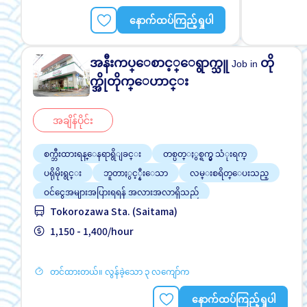
နောက်ထပ်ကြည့်ရှုပါ
အနီးကပ္ေစာင့္ေရွာက္သူ
တို
Job in
က္အိုတိုက္ေဟာင္း
အချိန်ပိုင်း
စက္ဘီးထားရန္ေနရာရွိျခင္း
တစ္ပတ္ႏွစ္ရက္မွ သံုးရက္
ပရိုမိုးရွင္း
ဘူတာႏွင့္နီးေသာ
လမ္းစရိတ္ေပးသည္
ဝင်ငွေအများအပြားရရန် အလားအလာရှိသည်
Tokorozawa Sta. (Saitama)
အချိန်ပြည့် အလုပ်လုပ်ခွင့်ရရန် အခွင့်အရေးရှိသည်
အမျိုးသမီး ပို၍လိုလားသည်
1,150 - 1,400/hour
အမျိုးသား ပို၍လိုလားသည်
တင်ထားတယ်။ လွန်ခဲ့သော ၃ လကျော်က
နောက်ထပ်ကြည့်ရှုပါ