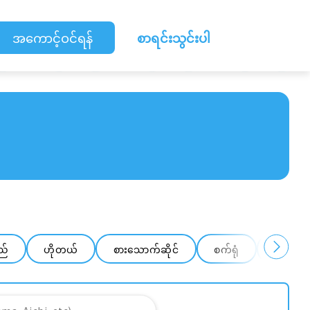
အကောင့်ဝင်ရန်
စာရင်းသွင်းပါ
ည်
ဟိုတယ်
စားသောက်ဆိုင်
စက်ရုံ
ဂိုဒေါင်