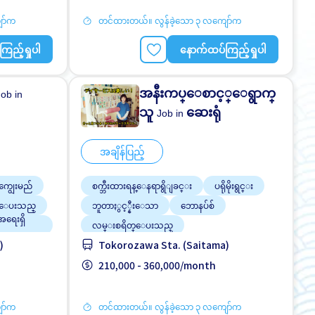
ော်က
တင်ထားတယ်။ လွန်ခဲ့သော ၃ လကျော်က
ြည့်ရှုပါ
နောက်ထပ်ကြည့်ရှုပါ
အနီးကပ္ေစာင့္ေရွာက္
Job in
သူ
ဆေးရုံ
Job in
အချိန်ပြည့်
ကျွေးမည်
စက္ဘီးထားရန္ေနရာရွိျခင္း
ပရိုမိုးရွင္း
္ေပးသည္
ဘူတာႏွင့္နီးေသာ
ဘောနပ်စ်
်အရေးရှိ
လမ္းစရိတ္ေပးသည္
)
Tokorozawa Sta. (Saitama)
ဝင်ငွေအများအပြားရရန် အလားအလာရှိသည်
အချိန်ပြည့် အလုပ်လုပ်ခွင့်ရရန် အခွင့်အရေးရှိ
210,000 - 360,000/month
သည်
အမျိုးသမီး ပို၍လိုလားသည်
အမျိုးသား ပို၍လိုလားသည်
ော်က
တင်ထားတယ်။ လွန်ခဲ့သော ၃ လကျော်က