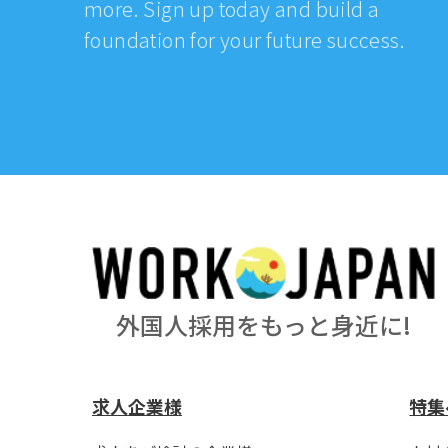
more. Sign up today and build a
foundation for your future success.
外国人採用をもっと身近に!
求人企業様
特集