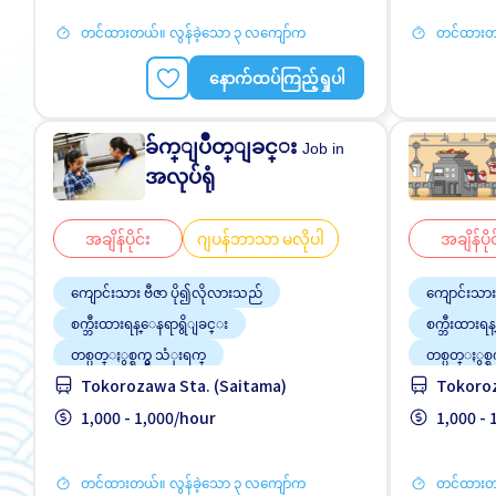
တင်ထားတယ်။ လွန်ခဲ့သော ၃ လကျော်က
တင်ထားတယ
နောက်ထပ်ကြည့်ရှုပါ
ခ်က္ျပဳတ္ျခင္း
Job in
အလုပ်ရုံ
အချိန်ပိုင်း
ဂျပန်ဘာသာ မလိုပါ
အချိန်ပိုင
ကျောင်းသား ဗီဇာ ပို၍လိုလားသည်
ကျောင်းသား
စက္ဘီးထားရန္ေနရာရွိျခင္း
စက္ဘီးထားရ
တစ္ပတ္ႏွစ္ရက္မွ သံုးရက္
တစ္ပတ္ႏွစ္ရ
Tokorozawa Sta. (Saitama)
Tokoroz
ဂ်ပန္စာမတတ္လည္းအဆင္ေျပသည္
ဂ်ပန္စာမ
1,000 - 1,000/hour
1,000 -
တင်ထားတယ်။ လွန်ခဲ့သော ၃ လကျော်က
တင်ထားတယ