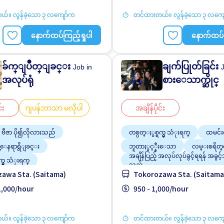
်။ လွန်ခဲ့သော ၃ လကျော်က
တင်ထားတယ်။ လွန်ခဲ့သော ၃ လကျ
နောက်ထပ်ကြည့်ရှုပါ
နောက်ထပ်က
ခ်က္ျပဳတ္ျခင္း
ချက်ပြုတ်ခြင်း
Job in
အလုပ်ရုံ
စားေသာက္ဆိုင္
်း
ဂျပန်ဘာသာ မလိုပါ
အချိန်ပိုင်း
 ဗီဇာ ပို၍လိုလားသည်
တစ္ပတ္ႏွစ္ရက္မွ သံုးရက္
ထမင်း
န္ေနရာရွိျခင္း
ဘူတာႏွင့္နီးေသာ
လမ္းစရိတ
အချိန်ပြည့် အလုပ်လုပ်ခွင့်ရရန် အခွင့
က္မွ သံုးရက္
သည်
awa Sta. (Saitama)
Tokorozawa Sta. (Saitama
တတ္လည္းအဆင္ေျပသည္
အလုပ္အေတြ႕အၾကံဳရွိရန္မလို
 1,000/hour
950 - 1,000/hour
်။ လွန်ခဲ့သော ၃ လကျော်က
တင်ထားတယ်။ လွန်ခဲ့သော ၃ လကျ