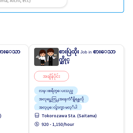
စားေသာ
စားပြဲထိုး
စားေသာ
Job in
က္ဆိုင္
အချိန်ပိုင်း
လမ္းစရိတ္ေပးသည္
အလုပ္အေတြ႕အၾကံဳရွိရန္မလို
အလုပ္ေလွ်ာက္စာ မလုိပါ
)
Tokorozawa Sta. (Saitama)
အခ်ိန္ပိုနည္းေသာ
ျမွင့္တင္သည္
920 - 1,150/hour