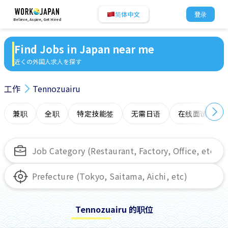
简体中文
登录
Believe, Aspire, Get Hired
Find Jobs in Japan near me
近くの外国人求人を探す
工作
Tennozuairu
兼职
全职
特定技能签
无需日语
在线面试
Tennozuairu 的职位