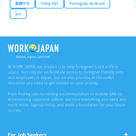
繁體中文
Tiếng Việt
Português do Brasil
န်မာ
Believe, Aspire, Get Hired
At WORK JAPAN our mission is to help foreigners build a life in
Japan. Not only do we facilitate access to foreigner friendly jobs
and employers in Japan, but we also provide all the useful
resources you need to get started on your journey.
From finding jobs to renting accommodation to mobile SIMs to
experiencing Japanese culture, we have everything you need and
much more. Sign up today and build a foundation for your future
success.
For Job Seekers