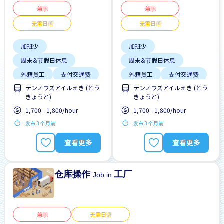
兼职
兼职
无需日语
无需日语
加班少
加班少
周末&节假日休息
周末&节假日休息
外籍员工
支付交通费
外籍员工
支付交通费
テンノウズアイルえき (とう
テンノウズアイルえき (とう
无日本语要求
无日本语要求
きょうと)
きょうと)
无经验要求
每日支付
无经验要求
每日支付
1,700 - 1,800/hour
1,700 - 1,800/hour
男性首选
男性首选
发布 3 个月前
发布 3 个月前
自行车停放处
自行车停放处
查看更多
查看更多
仓库操作
工厂
Job in
兼职
无需日语