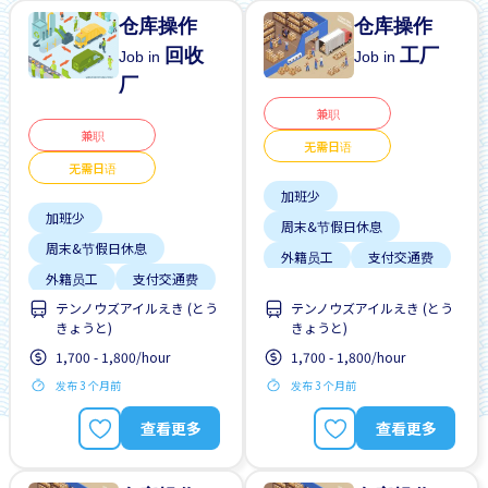
仓库操作
仓库操作
回收
工厂
Job in
Job in
厂
兼职
兼职
无需日语
无需日语
加班少
加班少
周末&节假日休息
周末&节假日休息
外籍员工
支付交通费
外籍员工
支付交通费
无日本语要求
テンノウズアイルえき (とう
テンノウズアイルえき (とう
无日本语要求
无经验要求
每日支付
きょうと)
きょうと)
无经验要求
每日支付
男性首选
1,700 - 1,800/hour
1,700 - 1,800/hour
男性首选
自行车停放处
发布 3 个月前
发布 3 个月前
自行车停放处
查看更多
查看更多