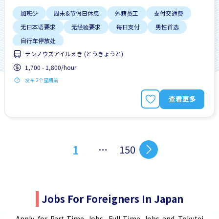
加班少
周末&节假日休息
外籍员工
支付交通费
无日本语要求
无经验要求
每日支付
男性首选
自行车停放处
テンノウズアイルえき (とうきょうと)
1,700 - 1,800/hour
发布 2个星期前
查看更多
1
…
150
Jobs For Foreigners In Japan
Apply for Part-Time Jobs, Full-Time Jobs and Tokutei