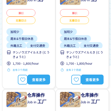
Job in
Job in
兼职
兼职
无需日语
无需日语
加班少
加班少
周末&节假日休息
周末&节假日休息
外籍员工
支付交通费
外籍员工
支付交通费
テンノウズアイルえき (とう
テンノウズアイルえき (とう
无日本语要求
无日本语要求
きょうと)
きょうと)
无经验要求
每日支付
无经验要求
每日支付
1,700 - 1,800/hour
1,700 - 1,800/hour
男性首选
男性首选
发布 3 个月前
发布 3 个月前
自行车停放处
自行车停放处
查看更多
查看更多
仓库操作
仓库操作
工厂
工厂
Job in
Job in