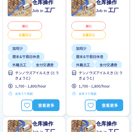
仓库操作
仓库操作
工厂
工厂
Job in
Job in
兼职
兼职
无需日语
无需日语
加班少
加班少
周末&节假日休息
周末&节假日休息
外籍员工
支付交通费
外籍员工
支付交通费
テンノウズアイルえき (とう
テンノウズアイルえき (とう
无日本语要求
无日本语要求
きょうと)
きょうと)
无经验要求
每日支付
无经验要求
每日支付
1,700 - 1,800/hour
1,700 - 1,800/hour
男性首选
男性首选
发布 3 个月前
发布 3 个月前
自行车停放处
自行车停放处
查看更多
查看更多
仓库操作
仓库操作
工厂
工厂