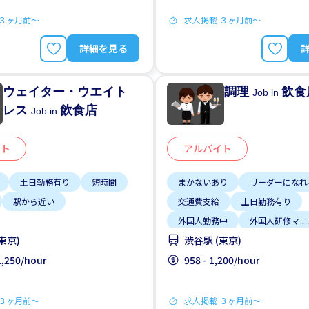
 ３ヶ月前〜
求人掲載 ３ヶ月前〜
詳細を見る
ウェイター・ウエイト
調理
飲食
Job in
レス
飲食店
Job in
イト
アルバイト
土日勤務有り
短時間
まかないあり
リーダーになれ
駅から近い
交通費支給
土日勤務有り
外国人勤務中
外国人研修マニ
東京)
渋谷駅 (東京)
女性歓迎
履歴書不要
未
 1,250/hour
958 - 1,200/hour
 ３ヶ月前〜
求人掲載 ３ヶ月前〜