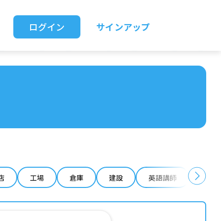
ログイン
サインアップ
店
工場
倉庫
建設
英語講師
IT 