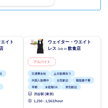
ウエイト
ウェイター・ウエイト
店
レス
飲食店
Job in
アルバイト
る
交通費支給
土日勤務有り
外国人勤務中
女性歓迎
履歴書不要
早朝
未経験OK
男性歓迎
渋谷駅 (東京)
留学生歓迎
1,250 - 1,563/hour