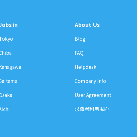
Jobs in
About Us
Tokyo
Blog
Chiba
FAQ
Kanagawa
Helpdesk
Saitama
Company Info
Osaka
User Agreement
Aichi
求職者利用規約