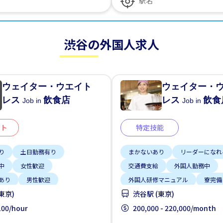
渋谷の外国人求人
ウェイター・ウエイト
ウェイター・
レス
飲食店
レス
飲食
Job in
Job in
イト
特定技能
り
土日勤務有り
まかないあり
リーダーになれ
中
女性歓迎
交通費支給
外国人勤務中
あり
男性歓迎
外国人研修マニュアル
寮完備
東京)
渋谷駅 (東京)
週2，3日
駅から近い
未経験OK
駅から近い
,100/hour
200,000 - 220,000/month