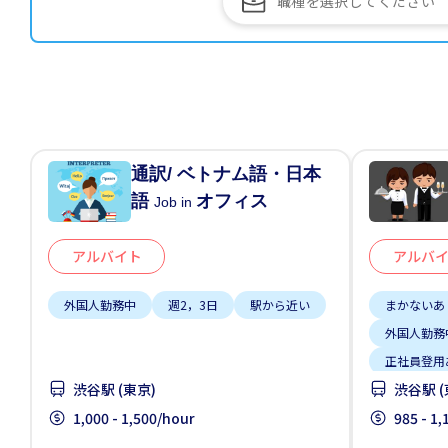
通訳/ ベトナム語・日本
語
オフィス
Job in
アルバイト
アルバ
外国人勤務中
週2，3日
駅から近い
まかないあ
外国人勤務
正社員登用
渋谷駅 (東京)
渋谷駅 (
留学生歓迎
1,000 - 1,500/hour
985 - 1