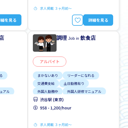
求人掲載 ３ヶ月前〜
詳細を見る
詳細を見る
店
調理
飲食店
Job in
アルバイト
る
まかないあり
リーダーになれる
交通費支給
土日勤務有り
ュアル
外国人勤務中
外国人研修マニュアル
渋谷駅 (東京)
経験OK
女性歓迎
履歴書不要
未経験OK
958 - 1,200/hour
求人掲載 ３ヶ月前〜