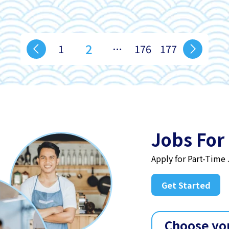
2
1
…
176
177
Jobs For
Apply for Part-Time
Get Started
Choose yo