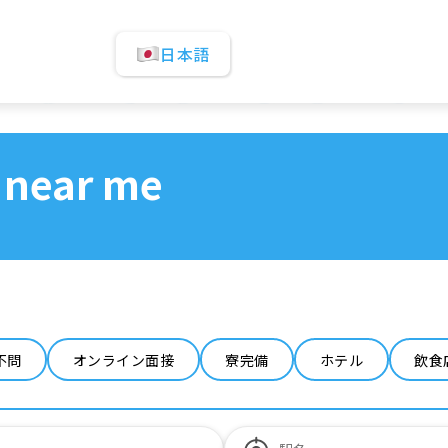
日本語
 near me
不問
オンライン面接
寮完備
ホテル
飲食