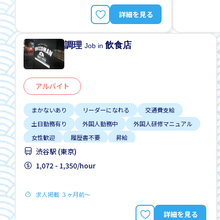
詳細を見る
調理
飲食店
Job in
アルバイト
まかないあり
リーダーになれる
交通費支給
土日勤務有り
外国人勤務中
外国人研修マニュアル
女性歓迎
履歴書不要
昇給
渋谷駅 (東京)
1,072 - 1,350/hour
求人掲載 ３ヶ月前〜
詳細を見る