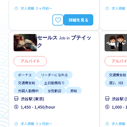
求人掲載 ３ヶ月前〜
求人掲載
詳細を見る
セールス
ブテイッ
Job in
ク
アルバイト
アルバ
ボーナス
リーダーになれる
交通費支給
交通費支給
土日勤務有り
週2，3日
外国人勤務中
女性歓迎
昇給
渋谷駅 (東京)
渋谷駅 (
未経験OK
正社員登用あり
1,450 - 1,450/hour
1,000 -
求人掲載 ３ヶ月前〜
求人掲載