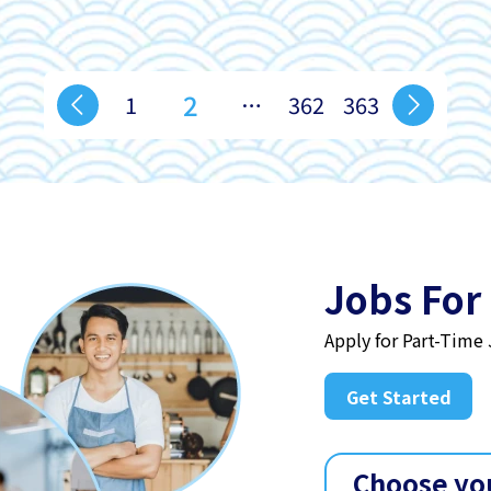
2
1
…
362
363
Jobs For
Apply for Part-Time
Get Started
Choose yo