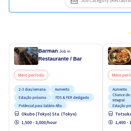
Barman
Job in
Restaurante / Bar
Meio período
Meio per
2-3 dias/semana
Aumento
Aumento
Chance de 
Estação próxima
FDS & FER desligado
Integral
Potêncial para Salário Alto
Estação pr
Okubo (Tokyo) Sta. (Tokyo)
Totsuka
Poucas horas de trabalho
Estrangeir
Preferência por Mulheres
1,500 - 3,000/hour
Manual de 
1,400 -
Preferência por Visto de Estudante
Potêncial p