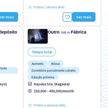
Postou 1 semana atrás
Ver mais
Ver mais
depósito
Outro
Fábrica
Job in
Tempo total
Aumento
Bônus
ríodo
Dormitório parcialmente coberto
Estação próxima
kyo)
Hayuka Sta. (Kagawa)
Estacionamento de bicicleta
Estacionamento de carro
250,000 - 400,000/month
Estrangeiro trabalhando
ngeiros
Preferência por Homens
Postou 2 semanas atrás