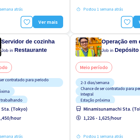
a por Homens
semana atrás
Postou 1 semana atrás
 por Mulheres
Promoção
Ver mais
Servidor de cozinha
Operação em 
Restaurante
Depósito
Job in
Job in
íodo
Meio período
ser contratado para período
2-3 dias/semana
Chance de ser contratado para pe
óxima
Integral
o trabalhando
Estação próxima
i Sta. (Tokyo)
Minamisunamachi Sta. (To
a por Homens
Estacionamento de bicicleta
 por Mulheres
 1,450/hour
Estrangeiro trabalhando
1,226 - 1,625/hour
Fornecidas
Transporte pago
FDS & FER desligado
Turno noturno
Manual de Treinamento para Estra
semana atrás
Postou 1 semana atrás