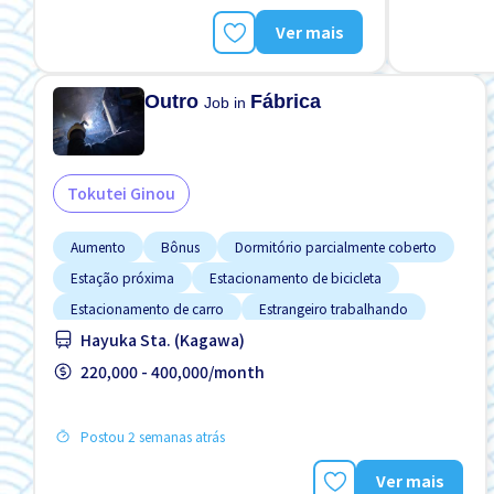
Turno FDS
Ver mais
Outro
Fábrica
Job in
Tokutei Ginou
Aumento
Bônus
Dormitório parcialmente coberto
Estação próxima
Estacionamento de bicicleta
Estacionamento de carro
Estrangeiro trabalhando
Hayuka Sta. (Kagawa)
Preferência por Homens
Preferência por Mulheres
220,000 - 400,000/month
Postou 2 semanas atrás
Ver mais