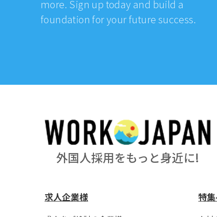
more. Sign up today and build a
foundation for your future success.
外国人採用をもっと身近に!
求人企業様
特集