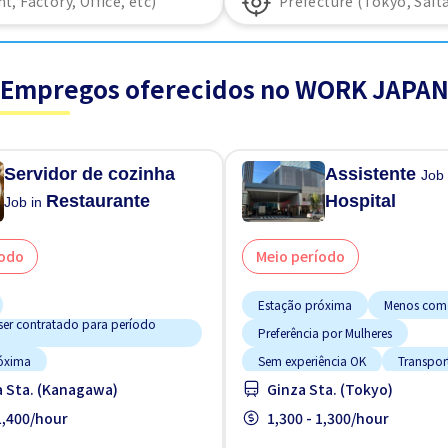
Empregos oferecidos no WORK JAPA
Servidor de cozinha
Assistente
Job 
Restaurante
Hospital
Job in
íodo
Meio período
Estação próxima
Menos com
ser contratado para período
Preferência por Mulheres
óxima
Sem experiência OK
Transpor
 Sta. (Kanagawa)
Ginza Sta. (Tokyo)
o trabalhando
Treinamento para Estrangeiros
 1,400/hour
1,300 - 1,300/hour
ara Salário Alto