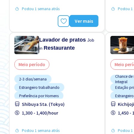
Promoção
Preferênci
Postou 1 semana atrás
Postou 1 
Preferência
Ver mais
Lavador de pratos
Job
Restaurante
in
Meio período
Meio per
Chance de 
2-3 dias/semana
Integral
Estrangeiro trabalhando
Estação pr
Preferência por Homens
Estrangeir
Shibuya Sta. (Tokyo)
Kichijoj
Preferência por Mulheres
Preferênci
Preferência por Visto de Estudante
1,300 - 1,400/hour
Preferência
1,450 -
Refeições Fornecidas
Refeições 
Sem experiência OK
Transporte pago
Turno FDS
Postou 1 semana atrás
Postou 1 