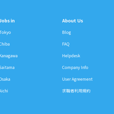
Jobs in
About Us
Tokyo
Blog
Chiba
FAQ
Kanagawa
Helpdesk
Saitama
Company Info
Osaka
User Agreement
Aichi
求職者利用規約